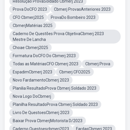
Resolução ProvaSoldado Cbmerj 2023
Prova DoCFO 2023
Cbmerj ProvasAnteriores 2023
CFO Cbmerj2025
ProvaDo Bombeiro 2023
CbmerjMatérias 2025
Caderno De Questões Prova ObjetivaCbmerj 2023
Mestre De Lancha
Choae Cbmerj2025
Formatura DoCFO Do Cbmerj 2023
Todas as MatériasCFO Cbmerj 2023
Cbmerj Prova
EspadimCbmerj 2023
Cbmerj CFO2025
Novo FardamentoCbmerj 2023
Planilia ResultadoProva Cbmerj Soldado 2023
Nova Logo DoCbmerj
Planilha ResultadoProva Cbmerj Soldado 2023
Livro De QuestoesCbmerj 2023
Baixar Prova CbmerjMotorista D/2023
Caderno Questoescbmerj2023
FardasCbmerj 2023