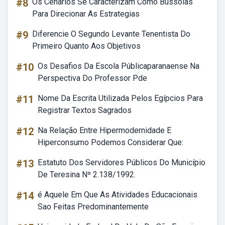
#8
Os Cenarios Se Caracterizam Como Bussolas
Para Direcionar As Estrategias
#9
Diferencie O Segundo Levante Tenentista Do
Primeiro Quanto Aos Objetivos
#10
Os Desafios Da Escola Públicaparanaense Na
Perspectiva Do Professor Pde
#11
Nome Da Escrita Utilizada Pelos Egípcios Para
Registrar Textos Sagrados
#12
Na Relação Entre Hipermodernidade E
Hiperconsumo Podemos Considerar Que:
#13
Estatuto Dos Servidores Públicos Do Município
De Teresina Nº 2.138/1992.
#14
é Aquele Em Que As Atividades Educacionais
Sao Feitas Predominantemente