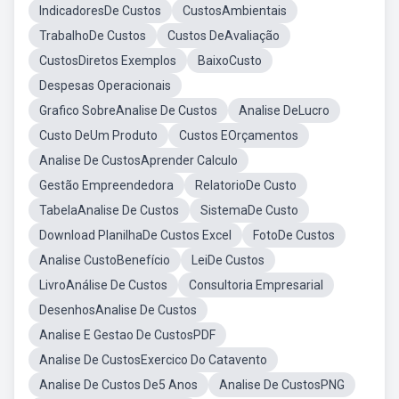
IndicadoresDe Custos
CustosAmbientais
TrabalhoDe Custos
Custos DeAvaliação
CustosDiretos Exemplos
BaixoCusto
Despesas Operacionais
Grafico SobreAnalise De Custos
Analise DeLucro
Custo DeUm Produto
Custos EOrçamentos
Analise De CustosAprender Calculo
Gestão Empreendedora
RelatorioDe Custo
TabelaAnalise De Custos
SistemaDe Custo
Download PlanilhaDe Custos Excel
FotoDe Custos
Analise CustoBenefício
LeiDe Custos
LivroAnálise De Custos
Consultoria Empresarial
DesenhosAnalise De Custos
Analise E Gestao De CustosPDF
Analise De CustosExercico Do Catavento
Analise De Custos De5 Anos
Analise De CustosPNG