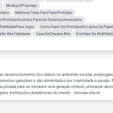
Mockup EPropotipo
itário
Melhores Telas Para FazerProtótipo
 ProtótipoEvolutivo Para Um Sistema Universitário
 FidelidadePara Jogos
Como Fazer Um PrototipoDe Laptop De Pape
De Alta Fidelidade
Casa DeChacara Alta
Protótipo De AltaFideli
 ao desenvolvimento dos alunos no ambiente escolar, empregan
nexões genuínas e são alimentados por criatividade e paixão. 
a jornada para se tornarem uma geração notável, utilizando abo
ipais instituições acadêmicas do mundo - dsw.aau.edu.et.