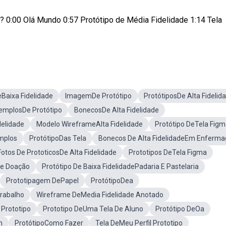
l? 0:00 Olá Mundo 0:57 Protótipo de Média Fidelidade 1:14 Tela
eBaixa Fidelidade
ImagemDe Protótipo
ProtótiposDe Alta Fidelid
emplosDe Protótipo
BonecosDe Alta Fidelidade
elidade
Modelo WireframeAlta Fidelidade
Protótipo DeTela Fig
emplos
ProtótipoDas Tela
Bonecos De Alta FidelidadeEm Enferm
Fotos De PrototicosDe Alta Fidelidade
Prototipos DeTela Figma
De Doação
Protótipo De Baixa FidelidadePadaria E Pastelaria
Prototipagem DePapel
ProtótipoDea
Trabalho
Wireframe DeMedia Fidelidade Anotado
 Prototipo
Prototipo DeUma Tela De Aluno
Protótipo DeOa
n
ProtótipoComo Fazer
Tela DeMeu Perfil Prototipo