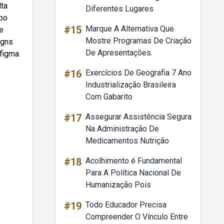
lta
Diferentes Lugares
ipo
#15
Marque A Alternativa Que
e
Mostre Programas De Criação
igns
De Apresentações.
#figma
#16
Exercícios De Geografia 7 Ano
Industrialização Brasileira
Com Gabarito
#17
Assegurar Assistência Segura
Na Administração De
Medicamentos Nutrição
#18
Acolhimento é Fundamental
Para A Política Nacional De
Humanização Pois
#19
Todo Educador Precisa
Compreender O Vínculo Entre