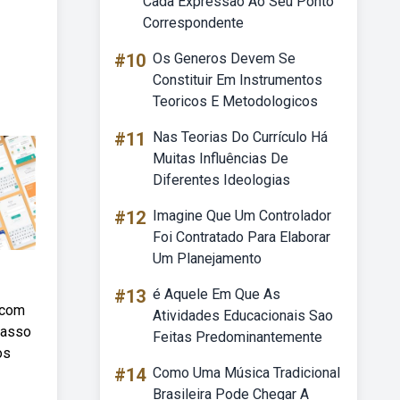
Cada Expressão Ao Seu Ponto
Correspondente
#10
Os Generos Devem Se
Constituir Em Instrumentos
Teoricos E Metodologicos
#11
Nas Teorias Do Currículo Há
Muitas Influências De
Diferentes Ideologias
#12
Imagine Que Um Controlador
Foi Contratado Para Elaborar
Um Planejamento
#13
é Aquele Em Que As
 com
Atividades Educacionais Sao
passo
Feitas Predominantemente
os
#14
Como Uma Música Tradicional
Brasileira Pode Chegar A