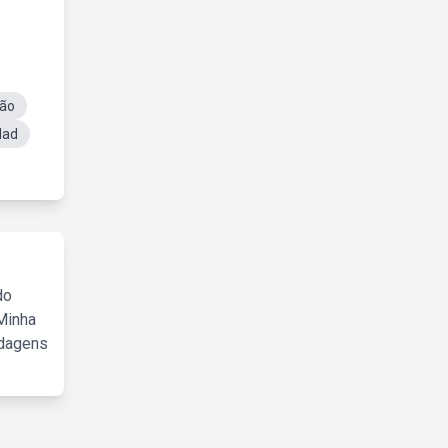
lão
dad
do
Minha
rdagens