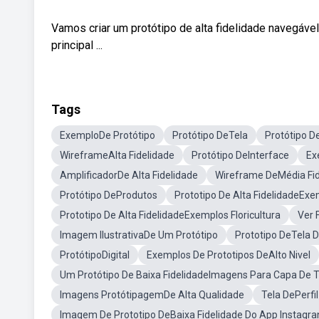
Vamos criar um protótipo de alta fidelidade navegáve
principal ...
Tags
ExemploDe Protótipo
Protótipo DeTela
Protótipo D
WireframeAlta Fidelidade
Protótipo DeInterface
Ex
AmplificadorDe Alta Fidelidade
Wireframe DeMédia Fid
Protótipo DeProdutos
Prototipo De Alta FidelidadeEx
Prototipo De Alta FidelidadeExemplos Floricultura
Ver 
Imagem IlustrativaDe Um Protótipo
Prototipo DeTela 
ProtótipoDigital
Exemplos De Prototipos DeAlto Nivel
Um Protótipo De Baixa FidelidadeImagens Para Capa De 
Imagens ProtótipagemDe Alta Qualidade
Tela DePerfil
Imagem De Prototipo DeBaixa Fidelidade Do App Instagra