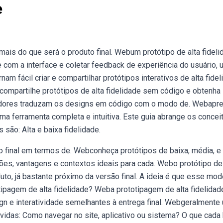
e
mais do que será o produto final. Webum protótipo de alta fideli
de com a interface e coletar feedback de experiência do usuário,
m fácil criar e compartilhar protótipos interativos de alta fide
compartilhe protótipos de alta fidelidade sem código e obtenha
edores traduzam os designs em código com o modo de. Webapre
, uma ferramenta completa e intuitiva. Este guia abrange os concei
são: Alta e baixa fidelidade.
 final em termos de. Webconheça protótipos de baixa, média, e 
es, vantagens e contextos ideais para cada. Webo protótipo de 
uto, já bastante próximo da versão final. A ideia é que esse mod
ipagem de alta fidelidade? Weba prototipagem de alta fidelidad
gn e interatividade semelhantes à entrega final. Webgeralmente
úvidas: Como navegar no site, aplicativo ou sistema? O que cada