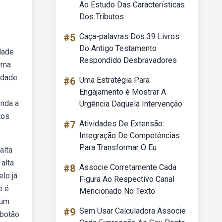
Ao Estudo Das Características
Dos Tributos
#5
Caça-palavras Dos 39 Livros
Do Antigo Testamento
dade
Respondido Desbravadores
 uma
lidade
#6
Uma Estratégia Para
Engajamento é Mostrar A
nda a
Urgência Daquela Intervenção
tos
#7
Atividades De Extensão:
Integração De Competências
Para Transformar O Eu
alta
alta
#8
Associe Corretamente Cada
elo já
Figura Ao Respectivo Canal
e é
Mencionado No Texto
 um
#9
Sem Usar Calculadora Associe
 botão