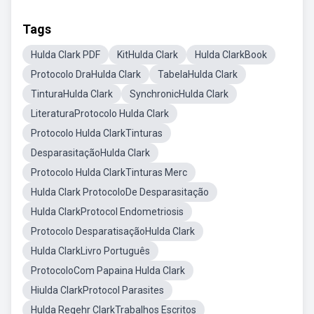
Tags
Hulda Clark PDF
KitHulda Clark
Hulda ClarkBook
Protocolo DraHulda Clark
TabelaHulda Clark
TinturaHulda Clark
SynchronicHulda Clark
LiteraturaProtocolo Hulda Clark
Protocolo Hulda ClarkTinturas
DesparasitaçãoHulda Clark
Protocolo Hulda ClarkTinturas Merc
Hulda Clark ProtocoloDe Desparasitação
Hulda ClarkProtocol Endometriosis
Protocolo DesparatisaçãoHulda Clark
Hulda ClarkLivro Português
ProtocoloCom Papaina Hulda Clark
Hiulda ClarkProtocol Parasites
Hulda Regehr ClarkTrabalhos Escritos