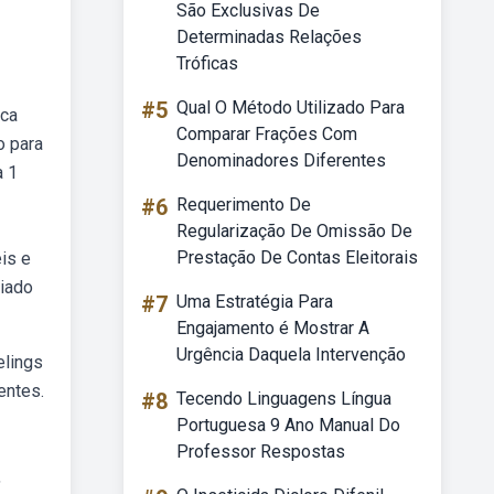
São Exclusivas De
Determinadas Relações
Tróficas
#5
Qual O Método Utilizado Para
ica
Comparar Frações Com
o para
Denominadores Diferentes
a 1
#6
Requerimento De
Regularização De Omissão De
Prestação De Contas Eleitorais
is e
ciado
#7
Uma Estratégia Para
Engajamento é Mostrar A
Urgência Daquela Intervenção
elings
entes.
#8
Tecendo Linguagens Língua
Portuguesa 9 Ano Manual Do
Professor Respostas
,