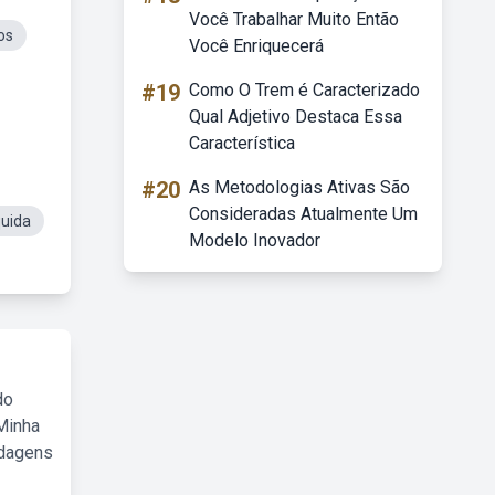
Você Trabalhar Muito Então
os
Você Enriquecerá
#19
Como O Trem é Caracterizado
Qual Adjetivo Destaca Essa
Característica
#20
As Metodologias Ativas São
Consideradas Atualmente Um
quida
Modelo Inovador
do
Minha
rdagens