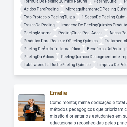
Formula De PeelingQuimico Natural
PeelingSuriel
P
Acidos ParaPeeling
MicroagulhamentoE Peeling Quím
Foto Protocolo PeelingTulipa
1 SecaoDe Peeling Quimi
FrascoDe Peeling
Imagene De PeelingQuimico Produt
PeelingMaximo
PeelingGluco Peel Adcos
Adcos Pe
Produtos Para Realizar OPeeling Químico
TratamentoD
Peeling DeÁcido Tricloroacético
Beneficios DoPeeling
PeelingDa Adcos
PeelingQuimico Despigmentante Impr
Laboratorio La RochePeeling Químico
Limpeza De Pele
Emelie
Como mentor, minha dedicação é total
métodos pedagógicos que priorizam co
missão é orientar os estudantes em su
educacionais reconhecidas pelas princ