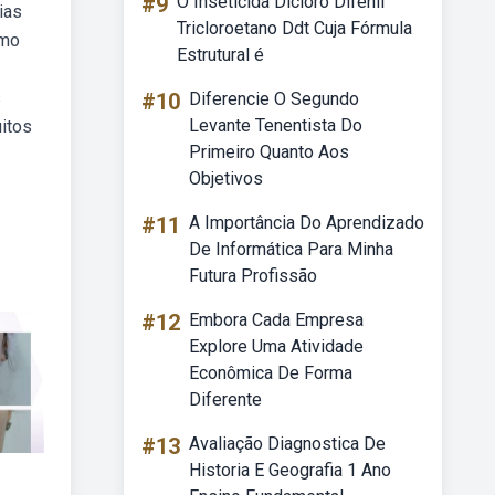
#9
O Inseticida Dicloro Difenil
ias
Tricloroetano Ddt Cuja Fórmula
omo
Estrutural é
s
#10
Diferencie O Segundo
Levante Tenentista Do
uitos
Primeiro Quanto Aos
Objetivos
#11
A Importância Do Aprendizado
De Informática Para Minha
Futura Profissão
#12
Embora Cada Empresa
Explore Uma Atividade
Econômica De Forma
Diferente
#13
Avaliação Diagnostica De
Historia E Geografia 1 Ano