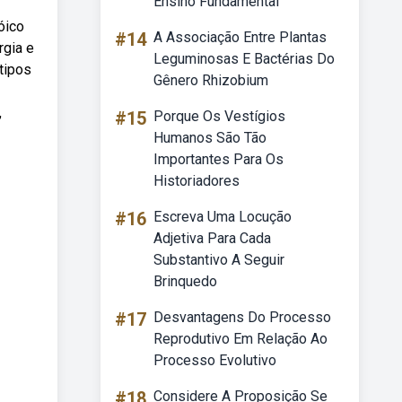
Ensino Fundamental
óico
#14
A Associação Entre Plantas
rgia e
Leguminosas E Bactérias Do
tipos
Gênero Rhizobium
,
#15
Porque Os Vestígios
Humanos São Tão
Importantes Para Os
Historiadores
#16
Escreva Uma Locução
Adjetiva Para Cada
Substantivo A Seguir
Brinquedo
#17
Desvantagens Do Processo
Reprodutivo Em Relação Ao
Processo Evolutivo
#18
Considere A Proposição Se