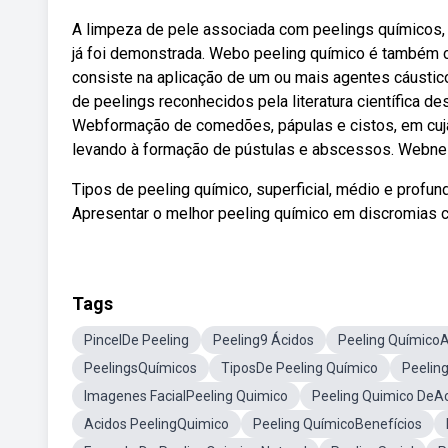
A limpeza de pele associada com peelings químicos, pr
já foi demonstrada. Webo peeling químico é também c
consiste na aplicação de um ou mais agentes cáustic
de peelings reconhecidos pela literatura científica d
Webformação de comedões, pápulas e cistos, em cuja 
levando à formação de pústulas e abscessos. Webne
Tipos de peeling químico, superficial, médio e profu
Apresentar o melhor peeling químico em discromias 
Tags
PincelDe Peeling
Peeling9 Ácidos
Peeling QuímicoA
PeelingsQuímicos
TiposDe Peeling Químico
Peeling
Imagenes FacialPeeling Quimico
Peeling Quimico DeAci
Acidos PeelingQuimico
Peeling QuímicoBenefícios