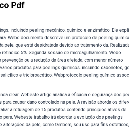
co Pdf
gs, incluindo peeling mecânico, químico e enzimático. Ele expl
para. Webo documento descreve um protocolo de peeling químic
 da pele, que está desidratada devido ao tratamento da. Realizad
o retinóico 5%. Segunda sessão de microagulhamento. Webo
 a prevenção ou a redução da área afetada, com menor número
ários produtos para peelings químicos, incluindo sabonetes, gé
salicílico e tricloroacético. Webprotocolo peeling químico asso
nda clear. Webeste artigo analisa a eficácia e segurança dos pe
para causar dano controlado na pele. A revisão aborda os difer
valiar a rotulagem de 15 produtos contendo princípios ativos de
 para. Webeste trabalho irá abordar a evolução dos peelings
 alterações da pele, como também, seu uso para fins estéticos