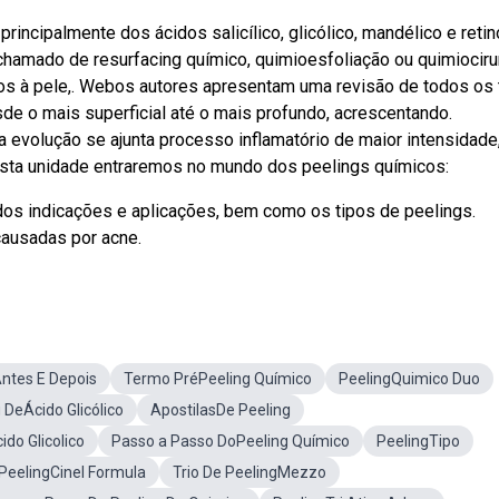
incipalmente dos ácidos salicílico, glicólico, mandélico e retin
hamado de resurfacing químico, quimioesfoliação ou quimiociru
os à pele,. Webos autores apresentam uma revisão de todos os 
esde o mais superficial até o mais profundo, acrescentando.
evolução se ajunta processo inflamatório de maior intensidade
sta unidade entraremos no mundo dos peelings químicos:
ndos indicações e aplicações, bem como os tipos de peelings.
causadas por acne.
ntes E Depois
Termo PréPeeling Químico
PeelingQuimico Duo
 DeÁcido Glicólico
ApostilasDe Peeling
do Glicolico
Passo a Passo DoPeeling Químico
PeelingTipo
PeelingCinel Formula
Trio De PeelingMezzo