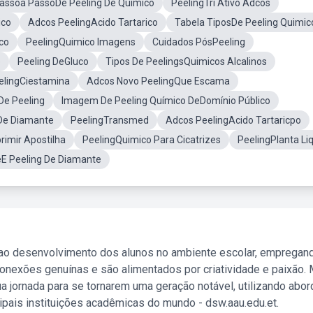
assoa PassoDe Peeling De Quimico
PeelingTri Ativo Adcos
ico
Adcos PeelingAcido Tartarico
Tabela TiposDe Peeling Quimic
co
PeelingQuimico Imagens
Cuidados PósPeeling
o
Peeling DeGluco
Tipos De PeelingsQuimicos Alcalinos
elingCiestamina
Adcos Novo PeelingQue Escama
e Peeling
Imagem De Peeling Químico DeDomínio Público
 De Diamante
PeelingTransmed
Adcos PeelingAcido Tartaricpo
imir Apostilha
PeelingQuimico Para Cicatrizes
PeelingPlanta Li
E Peeling De Diamante
 ao desenvolvimento dos alunos no ambiente escolar, empregan
nexões genuínas e são alimentados por criatividade e paixão. 
a jornada para se tornarem uma geração notável, utilizando abo
ipais instituições acadêmicas do mundo - dsw.aau.edu.et.