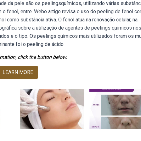
de da pele são os peelingsquímicos, utilizando várias substânc
o e o fenol, entre. Webo artigo revisa o uso do peeling de fenol c
l como substância ativa. O fenol atua na renovação celular, na.
iográfica sobre a utilização de agentes de peelings químicos no
tudos e o tipo. Os peelings químicos mais utilizados foram os m
inante foi o peeling de ácido.
mation, click the button below.
LEARN MORE