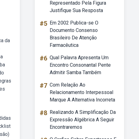
Representado Pela Figura
Justifique Sua Resposta
#5
Em 2002 Publica-se O
Documento Consenso
Brasileiro De Atenção
ca da
Farmacêutica
e
ba
#6
Qual Palavra Apresenta Um
eba
Encontro Consonantal Pente
Admitir Samba Também
do
regras
#7
Com Relação Ao
ões
Relacionamento Interpessoal
Marque A Alternativa Incorreta
#8
Realizando A Simplificação Da
didas
Expressão Algébrica A Seguir
klist
Encontraremos
isão)