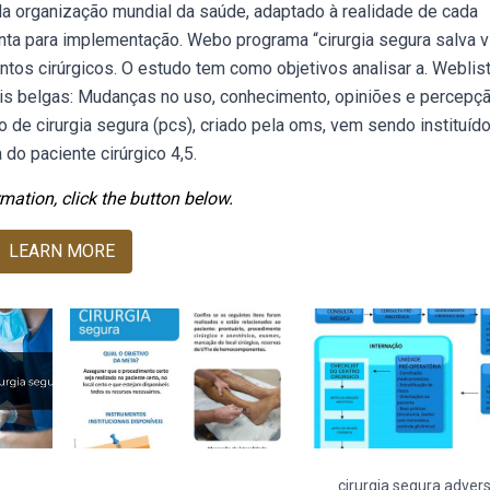
 da organização mundial da saúde, adaptado à realidade de cada
nta para implementação. Webo programa “cirurgia segura salva v
entos cirúrgicos. O estudo tem como objetivos analisar a. Weblis
ais belgas: Mudanças no uso, conhecimento, opiniões e percepç
 de cirurgia segura (pcs), criado pela oms, vem sendo instituíd
 do paciente cirúrgico 4,5.
mation, click the button below.
LEARN MORE
cirurgia segura adver