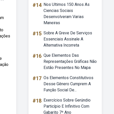
#14
Nos Ultimos 150 Anos As
Ciencias Sociais
Desenvolveram Varias
jam
Maneiras
to
#15
Sobre A Greve De Serviços
cações
Essenciais Assinale A
Alternativa Incorreta
#16
Que Elementos Das
e
Representações Gráficas Não
cação
Estão Presentes No Mapa
#17
Os Elementos Constitutivos
Desse Gênero Cumprem A
Função Social De...
#18
Exercícios Sobre Gerúndio
Particípio E Infinitivo Com
Gabarito 7º Ano