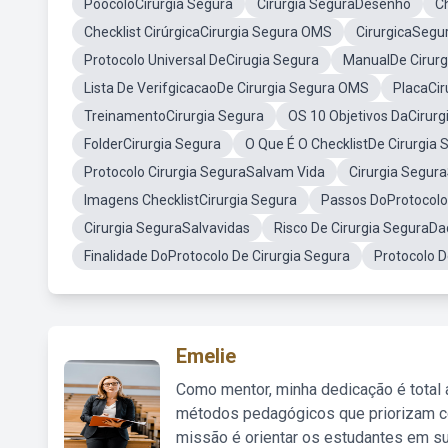
PoocoloCirurgia Segura
Cirurgia SeguraDesenho
C
Checklist CirúrgicaCirurgia Segura OMS
CirurgicaSegu
Protocolo Universal DeCirugia Segura
ManualDe Cirurg
Lista De VerifgicacaoDe Cirurgia Segura OMS
PlacaCir
TreinamentoCirurgia Segura
OS 10 Objetivos DaCirurg
FolderCirurgia Segura
O Que É O ChecklistDe Cirurgia 
Protocolo Cirurgia SeguraSalvam Vida
Cirurgia Segur
Imagens ChecklistCirurgia Segura
Passos DoProtocolo
Cirurgia SeguraSalvavidas
Risco De Cirurgia SeguraD
Finalidade DoProtocolo De Cirurgia Segura
Protocolo 
Emelie
Como mentor, minha dedicação é total
métodos pedagógicos que priorizam co
missão é orientar os estudantes em su