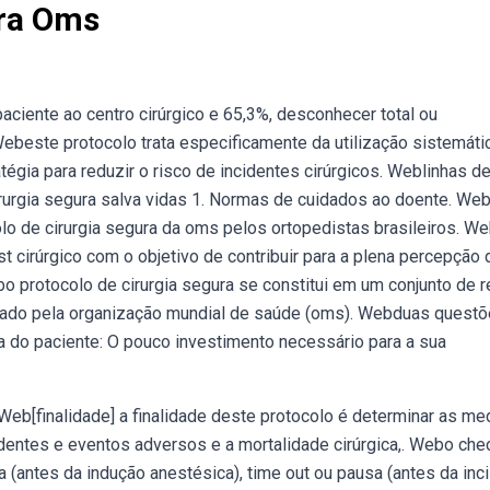
ura Oms
aciente ao centro cirúrgico e 65,3%, desconhecer total ou
Webeste protocolo trata especificamente da utilização sistemáti
tégia para reduzir o risco de incidentes cirúrgicos. Weblinhas d
irurgia segura salva vidas 1. Normas de cuidados ao doente. We
lo de cirurgia segura da oms pelos ortopedistas brasileiros. W
st cirúrgico com o objetivo de contribuir para a plena percepção 
bo protocolo de cirurgia segura se constitui em um conjunto de 
ado pela organização mundial de saúde (oms). Webduas quest
 do paciente: O pouco investimento necessário para a sua
b[finalidade] a finalidade deste protocolo é determinar as me
dentes e eventos adversos e a mortalidade cirúrgica,. Webo chec
 (antes da indução anestésica), time out ou pausa (antes da inc