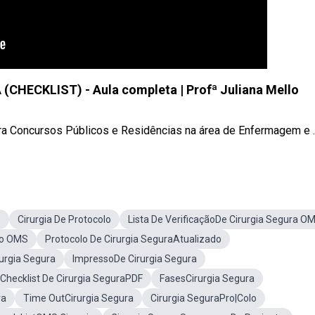
HECKLIST) - Aula completa | Profª Juliana Mello
a Concursos Públicos e Residências na área de Enfermagem e ..
S
Cirurgia De Protocolo
Lista De VerificaçãoDe Cirurgia Segura O
ro OMS
Protocolo De Cirurgia SeguraAtualizado
urgia Segura
ImpressoDe Cirurgia Segura
Checklist De Cirurgia SeguraPDF
FasesCirurgia Segura
ra
Time OutCirurgia Segura
Cirurgia SeguraPro|Colo