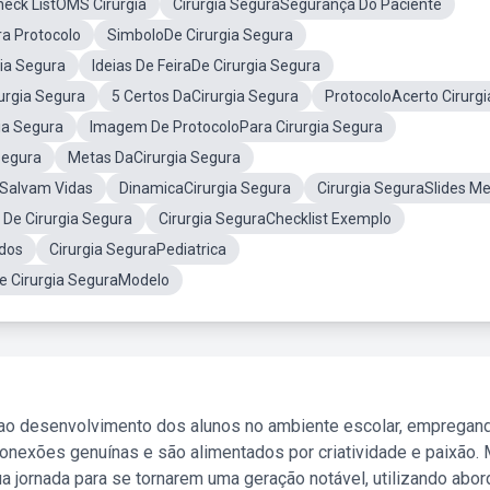
heck ListOMS Cirurgia
Cirurgia SeguraSegurança Do Paciente
ra Protocolo
SimboloDe Cirurgia Segura
ia Segura
Ideias De FeiraDe Cirurgia Segura
urgia Segura
5 Certos DaCirurgia Segura
ProtocoloAcerto Cirurgi
ia Segura
Imagem De ProtocoloPara Cirurgia Segura
Segura
Metas DaCirurgia Segura
aSalvam Vidas
DinamicaCirurgia Segura
Cirurgia SeguraSlides Me
 De Cirurgia Segura
Cirurgia SeguraChecklist Exemplo
ados
Cirurgia SeguraPediatrica
De Cirurgia SeguraModelo
 ao desenvolvimento dos alunos no ambiente escolar, empregan
nexões genuínas e são alimentados por criatividade e paixão. 
a jornada para se tornarem uma geração notável, utilizando abo