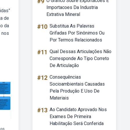
#9
O Grafico Sobre Exportacoes E
Importacoes Da Industria
idas”
Extrativa Mineral
ta de
ão da
#10
Substitua As Palavras
Grifadas Por Sinônimos Ou
o nos
Por Termos Relacionados
#11
Qual Dessas Articulações Não
Corresponde Ao Tipo Correto
De Articulação
#12
Consequências
Socioambientais Causadas
Pela Produção E Uso De
Materiais
#13
Ao Candidato Aprovado Nos
Exames De Primeira
Habilitação Será Conferida
sos