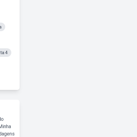
a
ta 4
do
Minha
rdagens