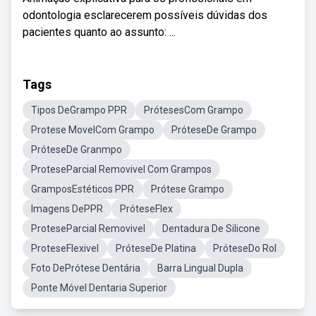
odontologia esclarecerem possíveis dúvidas dos
pacientes quanto ao assunto: ...
Tags
Tipos DeGrampo PPR
PrótesesCom Grampo
Protese MovelCom Grampo
PróteseDe Grampo
PróteseDe Granmpo
ProteseParcial Removivel Com Grampos
GramposEstéticos PPR
Prótese Grampo
Imagens DePPR
PróteseFlex
ProteseParcial Removivel
Dentadura De Silicone
ProteseFlexivel
PróteseDe Platina
PróteseDo Rol
Foto DePrótese Dentária
Barra Lingual Dupla
Ponte Móvel Dentaria Superior