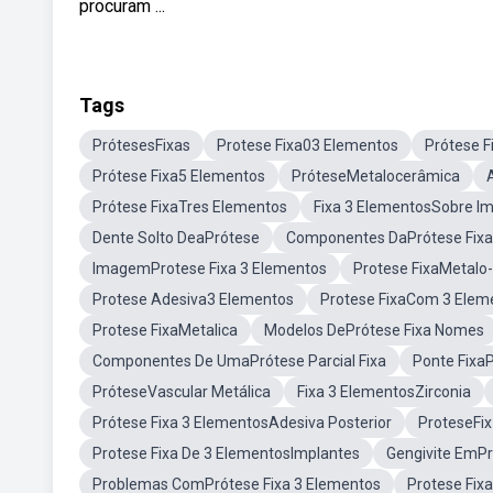
procuram ...
Tags
PrótesesFixas
Protese Fixa03 Elementos
Prótese F
Prótese Fixa5 Elementos
PróteseMetalocerâmica
Prótese FixaTres Elementos
Fixa 3 ElementosSobre I
Dente Solto DeaPrótese
Componentes DaPrótese Fixa
ImagemProtese Fixa 3 Elementos
Protese FixaMetalo
Protese Adesiva3 Elementos
Protese FixaCom 3 Elem
Protese FixaMetalica
Modelos DePrótese Fixa Nomes
Componentes De UmaPrótese Parcial Fixa
Ponte Fixa
PróteseVascular Metálica
Fixa 3 ElementosZirconia
Prótese Fixa 3 ElementosAdesiva Posterior
ProteseFix
Protese Fixa De 3 ElementosImplantes
Gengivite EmPr
Problemas ComPrótese Fixa 3 Elementos
Protese Fix