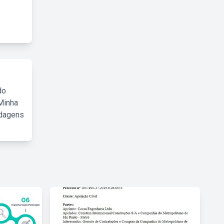
do
Minha
rdagens