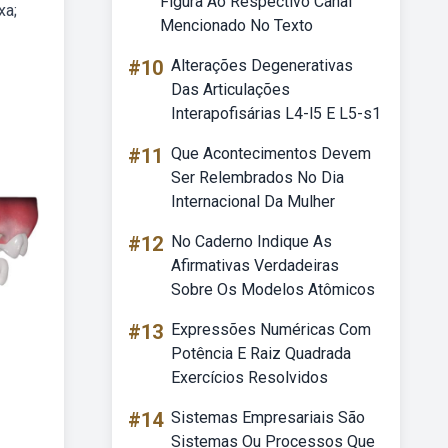
Figura Ao Respectivo Canal
xa;
Mencionado No Texto
#10
Alterações Degenerativas
Das Articulações
Interapofisárias L4-l5 E L5-s1
#11
Que Acontecimentos Devem
Ser Relembrados No Dia
Internacional Da Mulher
#12
No Caderno Indique As
Afirmativas Verdadeiras
Sobre Os Modelos Atômicos
#13
Expressões Numéricas Com
Potência E Raiz Quadrada
Exercícios Resolvidos
#14
Sistemas Empresariais São
Sistemas Ou Processos Que