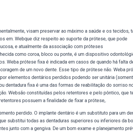
entalmente, visam preservar ao máximo a saúde e os tecidos, t
dos em. Webque diz respeito ao suporte da prótese, que pode
mucosa, e atualmente da associação com próteses
ecida como coroa, bloco ou ponte, é um dispositivo odontológ
ados. Weba prótese fixa é indicada em casos de quando há falta 
ancoragem de um novo dente. Esse tipo de prótese não. Weba pr
repor elementos dentários perdidos podendo ser unitária (somen
 ou dentadura fixa é uma das formas de reabilitação do sorriso n
ão. Websão constituídas pelos retentores e pelo pôntico, que t
retentores possuem a finalidade de fixar a prótese,.
lemento perdido. O implante dentário é um substituto para um de
ue substitui todas as dentaduras superiores ou inferiores da bo
ntes junto com a gengiva. De um bom exame e planejamento pré