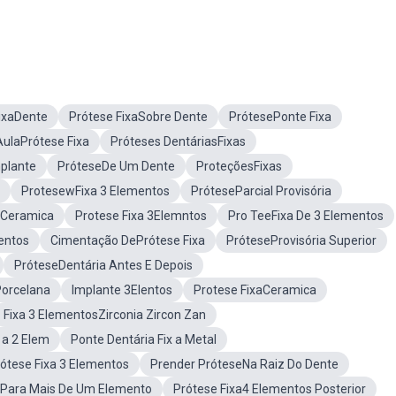
ixaDente
Prótese FixaSobre Dente
PrótesePonte Fixa
AulaPrótese Fixa
Próteses DentáriasFixas
mplante
PróteseDe Um Dente
ProteçõesFixas
ProtesewFixa 3 Elementos
PróteseParcial Provisória
-Ceramica
Protese Fixa 3Elemntos
Pro TeeFixa De 3 Elementos
entos
Cimentação DePrótese Fixa
PróteseProvisória Superior
PróteseDentária Antes E Depois
Porcelana
Implante 3Elentos
Protese FixaCeramica
Fixa 3 ElementosZirconia Zircon Zan
 a 2 Elem
Ponte Dentária Fix a Metal
ótese Fixa 3 Elementos
Prender PróteseNa Raiz Do Dente
aPara Mais De Um Elemento
Prótese Fixa4 Elementos Posterior