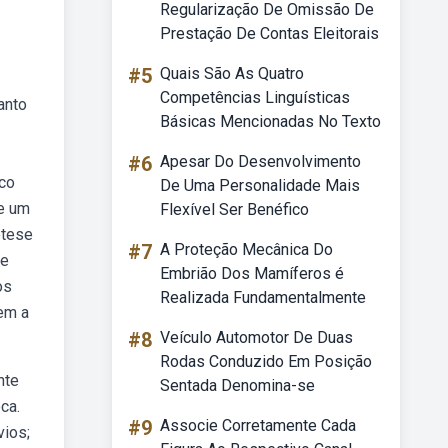
Regularização De Omissão De
Prestação De Contas Eleitorais
#5
Quais São As Quatro
Competências Linguísticas
anto
Básicas Mencionadas No Texto
#6
Apesar Do Desenvolvimento
ico
De Uma Personalidade Mais
de um
Flexível Ser Benéfico
ótese
#7
A Proteção Mecânica Do
te
Embrião Dos Mamíferos é
os
Realizada Fundamentalmente
em a
#8
Veículo Automotor De Duas
Rodas Conduzido Em Posição
nte
Sentada Denomina-se
ca.
#9
Associe Corretamente Cada
vios;