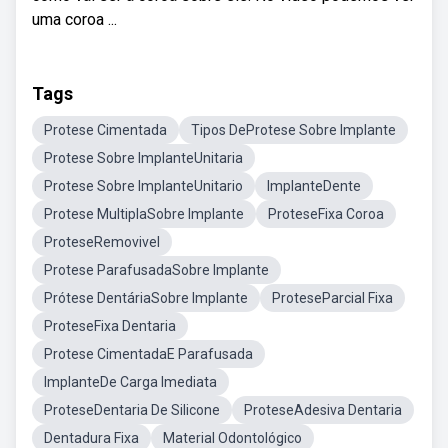
uma coroa ...
Tags
Protese Cimentada
Tipos DeProtese Sobre Implante
Protese Sobre ImplanteUnitaria
Protese Sobre ImplanteUnitario
ImplanteDente
Protese MultiplaSobre Implante
ProteseFixa Coroa
ProteseRemovivel
Protese ParafusadaSobre Implante
Prótese DentáriaSobre Implante
ProteseParcial Fixa
ProteseFixa Dentaria
Protese CimentadaE Parafusada
ImplanteDe Carga Imediata
ProteseDentaria De Silicone
ProteseAdesiva Dentaria
Dentadura Fixa
Material Odontológico