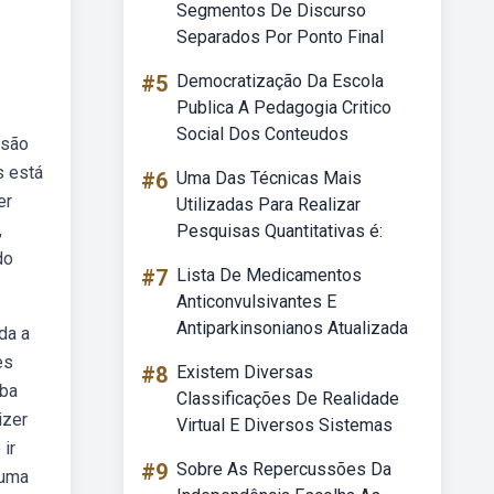
Segmentos De Discurso
Separados Por Ponto Final
#5
Democratização Da Escola
Publica A Pedagogia Critico
Social Dos Conteudos
esão
s está
#6
Uma Das Técnicas Mais
er
Utilizadas Para Realizar
,
Pesquisas Quantitativas é:
do
#7
Lista De Medicamentos
Anticonvulsivantes E
Antiparkinsonianos Atualizada
da a
es
#8
Existem Diversas
eba
Classificações De Realidade
izer
Virtual E Diversos Sistemas
ir
#9
Sobre As Repercussões Da
 uma