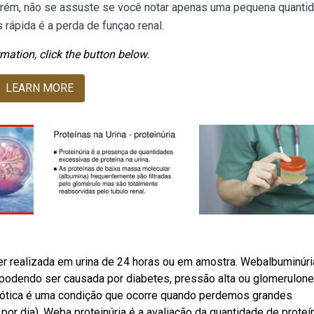
Porém, não se assuste se você notar apenas uma pequena quanti
rápida é a perda de funçao renal.
mation, click the button below.
LEARN MORE
ser realizada em urina de 24 horas ou em amostra. Webalbuminúri
 podendo ser causada por diabetes, pressão alta ou glomerulonef
frótica é uma condição que ocorre quando perdemos grandes
or dia). Weba proteinúria é a avaliação da quantidade de proteí