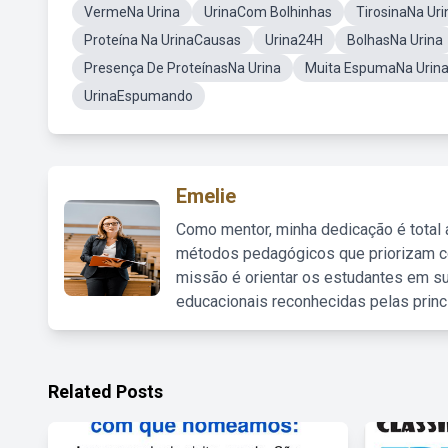
VermeNa Urina
UrinaCom Bolhinhas
TirosinaNa Uri
Proteína Na UrinaCausas
Urina24H
BolhasNa Urina
Presença De ProteínasNa Urina
Muita EspumaNa Urin
UrinaEspumando
Emelie
Como mentor, minha dedicação é total
métodos pedagógicos que priorizam co
missão é orientar os estudantes em su
educacionais reconhecidas pelas princ
Related Posts