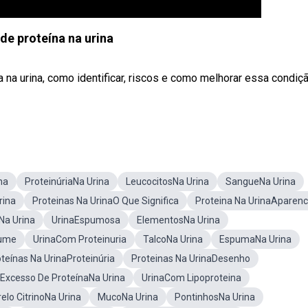
de proteína na urina
 na urina, como identificar, riscos e como melhorar essa condiçã
na
ProteinúriaNa Urina
LeucocitosNa Urina
SangueNa Urina
rina
Proteinas Na UrinaO Que Significa
Proteina Na UrinaAparenc
Na Urina
UrinaEspumosa
ElementosNa Urina
lume
UrinaCom Proteinuria
TalcoNa Urina
EspumaNa Urina
teínas Na UrinaProteinúria
Proteinas Na UrinaDesenho
Excesso De ProteínaNa Urina
UrinaCom Lipoproteina
lo CitrinoNa Urina
MucoNa Urina
PontinhosNa Urina