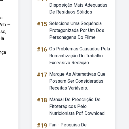
Disposição Mais Adequadas
De Resíduos Sólidos
as
#15
Selecione Uma Sequência
Web —
Protagonizada Por Um Dos
sso,
Personagens Do Filme
la
#16
Os Problemas Causados Pela
nça
Romantização Do Trabalho
Excessivo Redação
#17
Marque As Alternativas Que
Possam Ser Consideradas
Receitas Variáveis.
#18
Manual De Prescrição De
Fitoterápicos Pelo
Nutricionista Pdf Download
#19
Fan - Pesquisa De