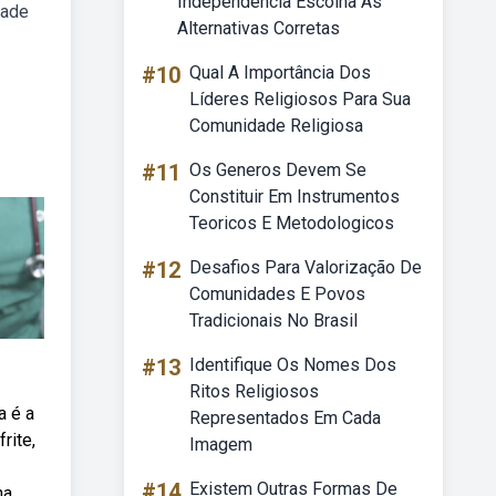
Independência Escolha As
dade
Alternativas Corretas
#10
Qual A Importância Dos
Líderes Religiosos Para Sua
Comunidade Religiosa
#11
Os Generos Devem Se
Constituir Em Instrumentos
Teoricos E Metodologicos
#12
Desafios Para Valorização De
Comunidades E Povos
Tradicionais No Brasil
#13
Identifique Os Nomes Dos
Ritos Religiosos
a é a
Representados Em Cada
rite,
Imagem
#14
Existem Outras Formas De
na