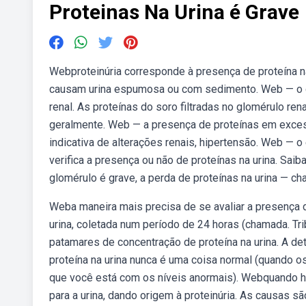
Proteinas Na Urina é Grave
Webproteinúria corresponde à presença de proteína na
causam urina espumosa ou com sedimento. Web — o qu
renal. As proteínas do soro filtradas no glomérulo re
geralmente. Web — a presença de proteínas em exces
indicativa de alterações renais, hipertensão. Web — 
verifica a presença ou não de proteínas na urina. Sa
glomérulo é grave, a perda de proteínas na urina — c
Weba maneira mais precisa de se avaliar a presença 
urina, coletada num período de 24 horas (chamada. Tri
patamares de concentração de proteína na urina. A de
proteína na urina nunca é uma coisa normal (quando o
que você está com os níveis anormais). Webquando há 
para a urina, dando origem à proteinúria. As causas 