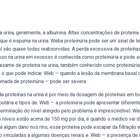
 urina, geralmente, a albumina. Altas concentrações de proteína
e é espuma na urina. Weba proteinúria pode ser um sinal de l
nal são quase todas reabsorvidas. A perda excessiva de proteína
so na urina em excesso é conhecida como proteinúria e pode s
o exame de proteína na urina, também conhecido como proteinúria
iba o que pode indicar. Web — quando a lesão da membrana basal 
hamada de proteinúria — pode ser severa.
de proteínas na urina é por meio da dosagem de proteínas em to
butária e tipos de. Web — a proteinúria pode apresentar diferent
terminação do nível atingido pelo problema é imprescindível. W
s níveis estão acima de 150 mg por dia, é quando o médico vai d
algum dano nos rins, essa proteína pode escapar da filtração e 
são vinculadas a algumas doenças renais e. Web — a presença de