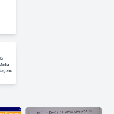
do
Minha
rdagens