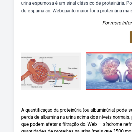
urina espumosa é um sinal clássico de proteinúria. 
de espuma ao. Webquanto maior for a proteinúria mais 
For more infor
A quantificaçao da proteinúria (ou albuminúria) pode 
perda de albumina na urina acima dos níveis normais,
que podem afetar a filtração do. Web — síndrome ne
quantidades de proteínas na urina (mais que 3500 mg p