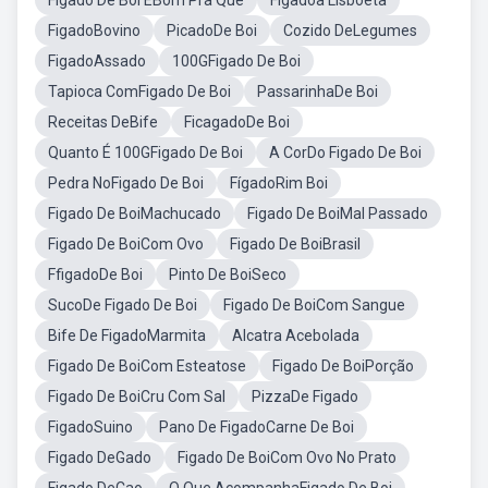
Figado De Boi EBom Pra Que
Figadoa Lisboeta
FigadoBovino
PicadoDe Boi
Cozido DeLegumes
FigadoAssado
100GFigado De Boi
Tapioca ComFigado De Boi
PassarinhaDe Boi
Receitas DeBife
FicagadoDe Boi
Quanto É 100GFigado De Boi
A CorDo Figado De Boi
Pedra NoFigado De Boi
FígadoRim Boi
Figado De BoiMachucado
Figado De BoiMal Passado
Figado De BoiCom Ovo
Figado De BoiBrasil
FfigadoDe Boi
Pinto De BoiSeco
SucoDe Figado De Boi
Figado De BoiCom Sangue
Bife De FigadoMarmita
Alcatra Acebolada
Figado De BoiCom Esteatose
Figado De BoiPorção
Figado De BoiCru Com Sal
PizzaDe Figado
FigadoSuino
Pano De FigadoCarne De Boi
Figado DeGado
Figado De BoiCom Ovo No Prato