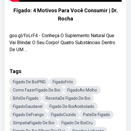
Fígado: 4 Motivos Para Você Consumir | Dr.
Rocha
goo.gl/foLrF4 - Conheça O Suplemento Natural Que
Vai Blindar O Seu Corpo! Quatro Substâncias Dentro
De UM ...
Tags
Figado De BoiPNG
FigadoFrito
Como FazerFigado De Boi
FigadoAo Molho
BifeDe Figado
ReceitaDe Figado De Boi
FigadoSaudavel
Figado De BoiAcebolado
Figado DeFrango
FigadoCozido
PateDe Figado
SimpatiaFigado De Boi
Figado De BoiCru