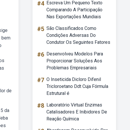
#4
Escreva Um Pequeno Texto
Comparando A Participação
Nas Exportações Mundiais
#5
São Classificados Como
xige
Condições Adversas Do
r bem
Condutor Os Seguintes Fatores
o
#6
Desenvolveu Modelos Para
 os
Proporcionar Soluções Aos
Problemas Empresariais
as
#7
O Inseticida Dicloro Difenil
Tricloroetano Ddt Cuja Fórmula
lor de
Estrutural é
#8
Laboratório Virtual Enzimas
 5 da
Catalisadores E Inibidores De
Weba
Reação Química
ões