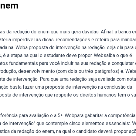
 Enem
s da redação do enem que mais gera dúvidas. Afinal, a banca e
téria imperdível as dicas, recomendações e roteiro para manda
ada na. Weba proposta de intervenção na redação, seja ela para 
s, é a etapa na qual o estudante deve propor. Websaiba o que é
os fundamentais para você incluir na sua redação e conquistar
rodução, desenvolvimento (com dois ou três parágrafos) e. Web
a de intervenção. Para que uma redação seja avaliada com nota
ação basta fazer uma proposta de intervenção na conclusão da
osta de intervenção que respeite os direitos humanos tem o va
eferência para avaliação e a 5ª. Webpara gabaritar a competência
a de intervenção” que contemple cinco elementos essenciais:. 
stica da redação do enem, na qual o candidato deverá propor aç