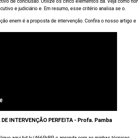
ivo de conclusão. Utilize os cinco elementos da. Veja como no
tivo e judiciário e. Em resumo, esse critério analisa se o.
o enem é a proposta de intervenção. Confira o nosso artigo e
E INTERVENÇÃO PERFEITA - Profa. Pamba
lique aqui bit.ly/466PrBP e aprenda com as minhas técnicas ...