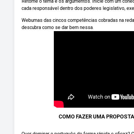
Retome o tema e os argumentos. Inicie com um conect
cada responsável dentro dos poderes legislativo, execu
Webumas das cincos competências cobradas na redaçã
descubra como se dar bem nessa.
COMO FAZER UMA PROPOSTA D
Quer dominar o português de forma rápida e eficaz? C