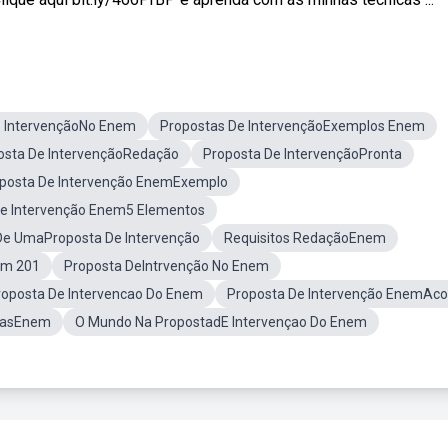
e IntervençãoNo Enem
Propostas De IntervençãoExemplos Enem
osta De IntervençãoRedação
Proposta De IntervençãoPronta
posta De Intervenção EnemExemplo
De Intervenção Enem5 Elementos
De UmaProposta De Intervenção
Requisitos RedaçãoEnem
em 201
Proposta DeIntrvenção No Enem
roposta De Intervencao Do Enem
Proposta De Intervenção EnemAco
iasEnem
O Mundo Na PropostadE Intervençao Do Enem