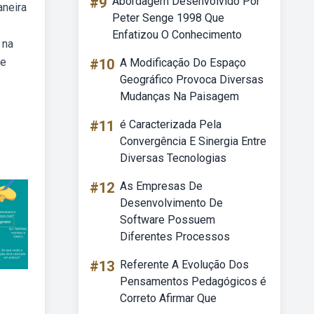
#9
Abordagem Desenvolvido Por
aneira
Peter Senge 1998 Que
Enfatizou O Conhecimento
 na
de
#10
A Modificação Do Espaço
Geográfico Provoca Diversas
Mudanças Na Paisagem
#11
é Caracterizada Pela
Convergência E Sinergia Entre
Diversas Tecnologias
#12
As Empresas De
Desenvolvimento De
Software Possuem
Diferentes Processos
#13
Referente A Evolução Dos
Pensamentos Pedagógicos é
Correto Afirmar Que