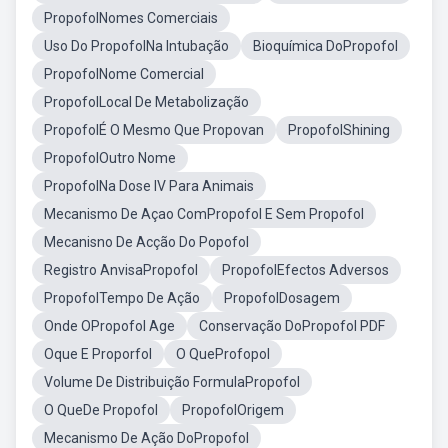
PropofolNomes Comerciais
Uso Do PropofolNa Intubação
Bioquímica DoPropofol
PropofolNome Comercial
PropofolLocal De Metabolização
PropofolÉ O Mesmo Que Propovan
PropofolShining
PropofolOutro Nome
PropofolNa Dose IV Para Animais
Mecanismo De Açao ComPropofol E Sem Propofol
Mecanisno De Acção Do Popofol
Registro AnvisaPropofol
PropofolEfectos Adversos
PropofolTempo De Ação
PropofolDosagem
Onde OPropofol Age
Conservação DoPropofol PDF
Oque E Proporfol
O QueProfopol
Volume De Distribuição FormulaPropofol
O QueDe Propofol
PropofolOrigem
Mecanismo De Ação DoPropofol