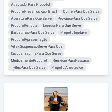
AdaptadorPara Propofol
PropofolFresenius Kabi Brasil
OctifenPara Que Serve
AceratumPara Que Serve
ProvancePara Que Serve
PropofolAmpola
LoredonPara Que Serve
BarbatimaoPara Que Serve
PropofolInjetável
PropofolApresentação
Vifex SuspensaoServe Para Que
CiclobenzaprinaPara Que Serve
MedicamentoPropofol
Remédio ParaRessaca
TyflexPara Que Serve
PropofolAnestesico