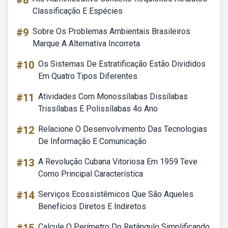
#8
Classificação E Espécies
#9
Sobre Os Problemas Ambientais Brasileiros
Marque A Alternativa Incorreta
#10
Os Sistemas De Estratificação Estão Divididos
Em Quatro Tipos Diferentes
#11
Atividades Com Monossílabas Dissílabas
Trissílabas E Polissílabas 4o Ano
#12
Relacione O Desenvolvimento Das Tecnologias
De Informação E Comunicação
#13
A Revolução Cubana Vitoriosa Em 1959 Teve
Como Principal Característica
#14
Serviços Ecossistêmicos Que São Aqueles
Benefícios Diretos E Indiretos
Calcule O Perímetro Do Retângulo Simplificando