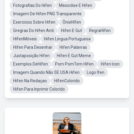
Fotografias Do Hifen
Mesoclise E Hifen
Imagem De Hifen PNG Transparente
Exercicios Sobre Hifen
ÔnixHífen
Gregras Do Hifen Anti
Hifen E Gut
RegraHífen
HífenMóveis
Hifen Lingua Portuguesa
Hifen Para Desenhar
Hifen Palavras
Justaposição Hifen
Hifen E Gut Meme
Exemplos DeHífen
Pom PomTem Hífen
Hifen Icon
Imagem Quando Não SE USA Hifen
Logo Ifen
Hifen Na Redaçao
HífenColorido
Hifen Para Inprimir Colorido