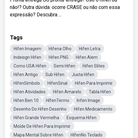
não!? Outra dúvida: ocorre CRASE ou não com essa
expressão? Descubra ...
Tags
Hifen Imagem
Hifena Olho
Hifen Letra
Indeisgn Hifen
Hifen PNG
Hifen Alem
Como USA Hifen
Semi Hifen
Hifen Slites
Hifen Antigo
Sub Hifen
Justa Hifen
HífenSímbolo
HífenSinal
Hifen Para Imprimir
Hifen Atividades
Hifen Amarelo
Tabla Hifen
Hifen Ben 10
HífenTermo
Infen Image
Desenho Do Hifen Desenho
Hifen Medicamento
Hifen Grande Vermelha
Esquema Hifen
Molde De Hifen Para Imprimir
Mapa Mental Sobre Hifen
HífenNo Teclado