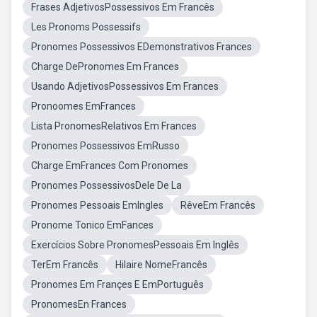
Frases AdjetivosPossessivos Em Francês
Les Pronoms Possessifs
Pronomes Possessivos EDemonstrativos Frances
Charge DePronomes Em Frances
Usando AdjetivosPossessivos Em Frances
Pronoomes EmFrances
Lista PronomesRelativos Em Frances
Pronomes Possessivos EmRusso
Charge EmFrances Com Pronomes
Pronomes PossessivosDele De La
Pronomes Pessoais EmIngles
RêveEm Francês
Pronome Tonico EmFances
Exercícios Sobre PronomesPessoais Em Inglês
TerEm Francês
Hilaire NomeFrancês
Pronomes Em Françes E EmPortuguês
PronomesEn Frances