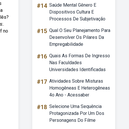
s
#14
Saúde Mental Gênero E
la
Dispositivos Cultura E
glês?
Processos De Subjetivação
:.
#15
Qual O Seu Planejamento Para
f no
Desenvolver Os Pilares Da
Empregabilidade
#16
Quais As Formas De Ingresso
Nas Faculdades
Universidades Identificadas
#17
Atividades Sobre Misturas
Homogêneas E Heterogêneas
4o Ano - Acessaber
#18
Selecione Uma Sequência
Protagonizada Por Um Dos
Personagens Do Filme