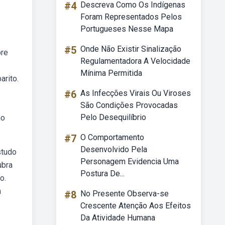
#4
Descreva Como Os Indígenas
Foram Representados Pelos
Portugueses Nesse Mapa
#5
Onde Não Existir Sinalização
bre
Regulamentadora A Velocidade
Mínima Permitida
arito.
#6
As Infecções Virais Ou Viroses
São Condições Provocadas
Pelo Desequilíbrio
ão
#7
O Comportamento
Desenvolvido Pela
studo
Personagem Evidencia Uma
ubra
Postura De...
o.
m
#8
No Presente Observa-se
Crescente Atenção Aos Efeitos
Da Atividade Humana