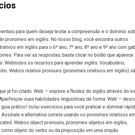
cios
entais para quem deseja testar a compreensão e o domínio so
de pronomes em inglês. No nosso blog, você encontra outros
tivos em inglês para o 6º ano, 7º ano, 8º ano e 9º ano com gab
omes. Para ver as respostas, basta clicar no botão que aparece
as. Webtodos os recursos para aprender inglês. Vocabulário,
udio. Webos relative pronouns (pronomes relativos em inglês) s
e já foi citado. Web — explore a fluidez do inglês através do e
Aperfeiçoe suas habilidades linguísticas de forma. Web — desc
a prático! Inclui exercícios para você praticar e dominar rápid
Assinale a alternativa correta usando os pronomes relativos e
located. Webos object pronouns, pronomes objetos em inglês,
 como objeto do verbo ou da preposição em uma oração.