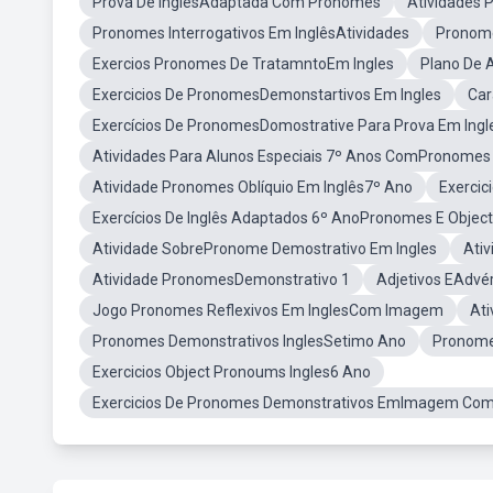
Prova De InglêsAdaptada Com Pronomes
Atividades 
Pronomes Interrogativos Em InglêsAtividades
Pronome
Exercios Pronomes De TratamntoEm Ingles
Plano De 
Exercicios De PronomesDemonstartivos Em Ingles
Car
Exercícios De PronomesDomostrative Para Prova Em Ingl
Atividades Para Alunos Especiais 7º Anos ComPronomes
Atividade Pronomes Oblíquio Em Inglês7º Ano
Exercic
Exercícios De Inglês Adaptados 6º AnoPronomes E Objec
Atividade SobrePronome Demostrativo Em Ingles
Ati
Atividade PronomesDemonstrativo 1
Adjetivos EAdvér
Jogo Pronomes Reflexivos Em InglesCom Imagem
Ati
Pronomes Demonstrativos InglesSetimo Ano
Pronome
Exercicios Object Pronoums Ingles6 Ano
Exercicios De Pronomes Demonstrativos EmImagem Co