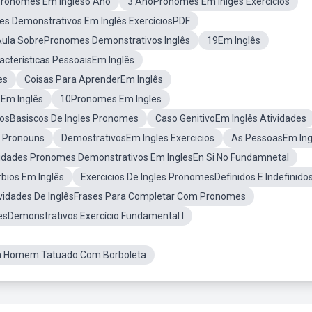
Pronomes Em Ingles6 Ano
3 AnoPronomes Em Inlges Exercicios
s Demonstrativos Em Inglês ExercíciosPDF
Aula SobrePronomes Demonstrativos Inglês
19Em Inglês
acterísticas PessoaisEm Inglês
es
Coisas Para AprenderEm Inglês
 Em Inglês
10Pronomes Em Ingles
iosBasiscos De Ingles Pronomes
Caso GenitivoEm Inglês Atividades
t Pronouns
DemostrativosEm Ingles Exercicios
As PessoasEm Ing
vidades Pronomes Demonstrativos Em InglesEn Si No Fundamnetal
bios Em Inglês
Exercicios De Ingles PronomesDefinidos E Indefinido
vidades De InglêsFrases Para Completar Com Pronomes
sDemonstrativos Exercício Fundamental I
m Homem Tatuado Com Borboleta