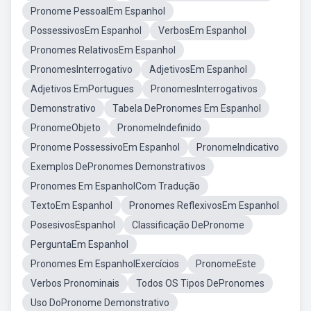
Pronome PessoalEm Espanhol
PossessivosEm Espanhol
VerbosEm Espanhol
Pronomes RelativosEm Espanhol
PronomesInterrogativo
AdjetivosEm Espanhol
Adjetivos EmPortugues
PronomesInterrogativos
Demonstrativo
Tabela DePronomes Em Espanhol
PronomeObjeto
PronomeIndefinido
Pronome PossessivoEm Espanhol
PronomeIndicativo
Exemplos DePronomes Demonstrativos
Pronomes Em EspanholCom Tradução
TextoEm Espanhol
Pronomes ReflexivosEm Espanhol
PosesivosEspanhol
Classificação DePronome
PerguntaEm Espanhol
Pronomes Em EspanholExercícios
PronomeEste
Verbos Pronominais
Todos OS Tipos DePronomes
Uso DoPronome Demonstrativo