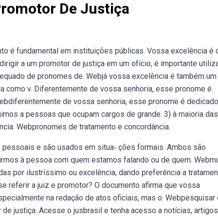
romotor De Justiça
 é fundamental em instituições públicas. Vossa excelência é 
rigir a um promotor de justiça em um ofício, é importante utiliz
 adequado de pronomes de. Webjá vossa excelência é também um
da como v. Diferentemente de vossa senhoria, esse pronome é
 Webdiferentemente de vossa senhoria, esse pronome é dedicado
gimos a pessoas que ocupam cargos de grande. 3) à maioria das
ência. Webpronomes de tratamento e concordância.
 pessoais e são usados em situa‐ ções formais. Ambos são
igirmos à pessoa com quem estamos falando ou de quem. Webmu
as por ilustríssimo ou excelência, dando preferência a tratamen
e referir a juiz e promotor? O documento afirma que vossa
specialmente na redação de atos oficiais, mas o. Webpesquisar 
e justiça. Acesse o jusbrasil e tenha acesso a notícias, artigos