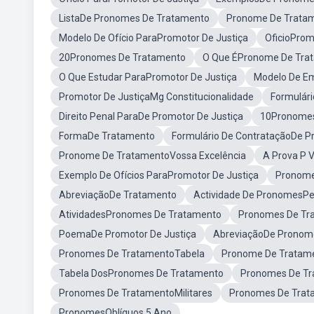
ListaDe Pronomes De Tratamento
Pronome De Trata
Modelo De Ofício ParaPromotor De Justiça
OficioProm
20Pronomes De Tratamento
O Que ÉPronome De Tra
O Que Estudar ParaPromotor De Justiça
Modelo De Em
Promotor De JustiçaMg Constitucionalidade
Formulári
Direito Penal ParaDe Promotor De Justiça
10Pronomes
FormaDe Tratamento
Formulário De ContrataçãoDe P
Pronome De TratamentoVossa Excelência
A Prova P V
Exemplo De Ofícios ParaPromotor De Justiça
Pronom
AbreviaçãoDe Tratamento
Actividade De PronomesP
AtividadesPronomes De Tratamento
Pronomes De Tr
PoemaDe Promotor De Justiça
AbreviaçãoDe Pronom
Pronomes De TratamentoTabela
Pronome De Tratam
Tabela DosPronomes De Tratamento
Pronomes De Tr
Pronomes De TratamentoMilitares
Pronomes De Trat
PronomesOblíquos 5 Ano