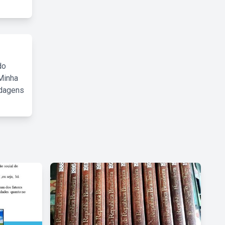
do
Minha
rdagens