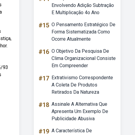
s
Envolvendo Adição Subtração
a
E Multiplicação 4o Ano
#15
O Pensamento Estratégico De
s
Forma Sistematizada Como
stiça,
Ocorre Atualmente
hor.
#16
O Objetivo Da Pesquisa De
Clima Organizacional Consiste
Em Compreender
5/93
s
#17
Extrativismo Correspondente
A Coleta De Produtos
Retirados Da Natureza
#18
Assinale A Alternativa Que
Apresenta Um Exemplo De
Publicidade Abusiva
#19
A Característica De