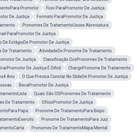
mentoPara Promotor
Ficio ParaPromotor De Justiça
otor De Justiça
Formato ParaPromotor De Justiça
tamento
Pronomes De TratamentoUsose Abreviatura
ail ParaPromotor De Justiça
o De EstágioDe Promotor De Justiça
 De Tratamento
AtividadeDe Pronome De Tratamento
romotor De Justiça
Classificação DosPronomes De Tratamento
irarPromotor De Justiça É Dificil
ChargePronome De Tratamento
es4 Ano
O Que Precisa Constar No SlideDe Promotor De Justiça
essoas
BecaPromotor De Justiça
atamentoLista
Quais São OSPronomes De Tratamento
es De Tratamento
OfícioPromotor De Justiça
entoPara Papa
Pronome De TratamentoPara Bispo
atamentoExercito
Pronome De TratamentoPara Juiz
amentoCarta
Pronomes De TratamentoMapa Mental