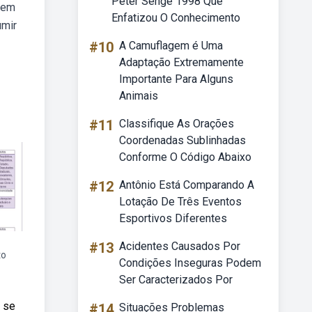
Peter Senge 1998 Que
evem
Enfatizou O Conhecimento
umir
#10
A Camuflagem é Uma
Adaptação Extremamente
Importante Para Alguns
Animais
#11
Classifique As Orações
Coordenadas Sublinhadas
Conforme O Código Abaixo
#12
Antônio Está Comparando A
Lotação De Três Eventos
Esportivos Diferentes
#13
Acidentes Causados Por
to
Condições Inseguras Podem
Ser Caracterizados Por
e se
#14
Situações Problemas