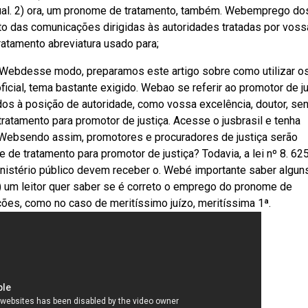
ual. 2) ora, um pronome de tratamento, também. Webemprego do
o das comunicações dirigidas às autoridades tratadas por voss
atamento abreviatura usado para;
 Webdesse modo, preparamos este artigo sobre como utilizar o
cial, tema bastante exigido. Webao se referir ao promotor de ju
os à posição de autoridade, como vossa excelência, doutor, sen
atamento para promotor de justiça. Acesse o jusbrasil e tenha
o,. Websendo assim, promotores e procuradores de justiça serão
 de tratamento para promotor de justiça? Todavia, a lei nº 8. 62
inistério público devem receber o. Webé importante saber algun
 um leitor quer saber se é correto o emprego do pronome de
ções, como no caso de meritíssimo juízo, meritíssima 1ª.