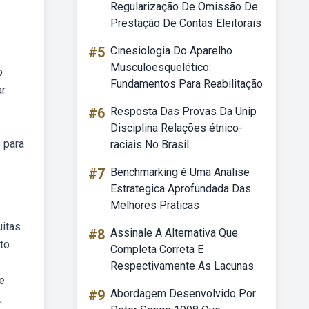
Regularização De Omissão De
Prestação De Contas Eleitorais
#5
Cinesiologia Do Aparelho
Musculoesquelético:
o
Fundamentos Para Reabilitação
ar
#6
Resposta Das Provas Da Unip
Disciplina Relações étnico-
 para
raciais No Brasil
#7
Benchmarking é Uma Analise
Estrategica Aprofundada Das
Melhores Praticas
itas
#8
Assinale A Alternativa Que
to
Completa Correta E
Respectivamente As Lacunas
e
#9
Abordagem Desenvolvido Por
,