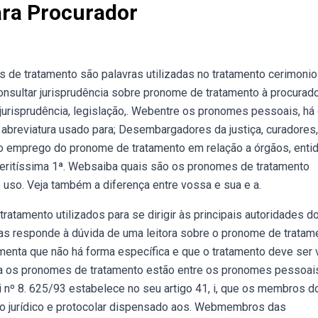
ra Procurador
e tratamento são palavras utilizadas no tratamento cerimoni
sultar jurisprudência sobre pronome de tratamento à procurado
, jurisprudência, legislação,. Webentre os pronomes pessoais, há
breviatura usado para; Desembargadores da justiça, curadores,
 o emprego do pronome de tratamento em relação a órgãos, enti
 meritíssima 1ª. Websaiba quais são os pronomes de tratamento
 uso. Veja também a diferença entre vossa e sua e a.
tamento utilizados para se dirigir às principais autoridades do
has responde à dúvida de uma leitora sobre o pronome de tratam
umenta que não há forma específica e que o tratamento deve ser
a os pronomes de tratamento estão entre os pronomes pessoai
i nº 8. 625/93 estabelece no seu artigo 41, i, que os membros d
o jurídico e protocolar dispensado aos. Webmembros das