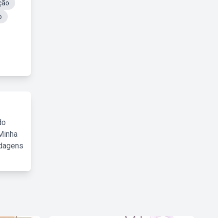
ção
o
do
Minha
rdagens