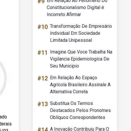
#9
Em Relação Ao Fenômeno Do
Constitucionalismo Digital é
Incorreto Afirmar
#10
Transformação De Empresário
Individual Em Sociedade
Limitada Unipessoal
#11
Imagine Que Voce Trabalha Na
Vigilancia Epidemiologica De
Seu Municipio
#12
Em Relação Ao Espaço
Agrícola Brasileiro Assinale A
Alternativa Correta
#13
Substitua Os Termos
Destacados Pelos Pronomes
nado
Oblíquos Correspondentes
derais
#14
A Inovação Contribuiu Para O
5/93.