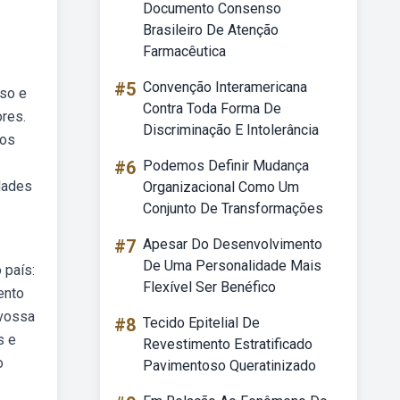
Documento Consenso
Brasileiro De Atenção
Farmacêutica
#5
Convenção Interamericana
oso e
Contra Toda Forma De
res.
Discriminação E Intolerância
 os
#6
Podemos Definir Mudança
dades
Organizacional Como Um
Conjunto De Transformações
#7
Apesar Do Desenvolvimento
De Uma Personalidade Mais
 país:
Flexível Ser Benéfico
ento
 vossa
#8
Tecido Epitelial De
s e
Revestimento Estratificado
o
Pavimentoso Queratinizado