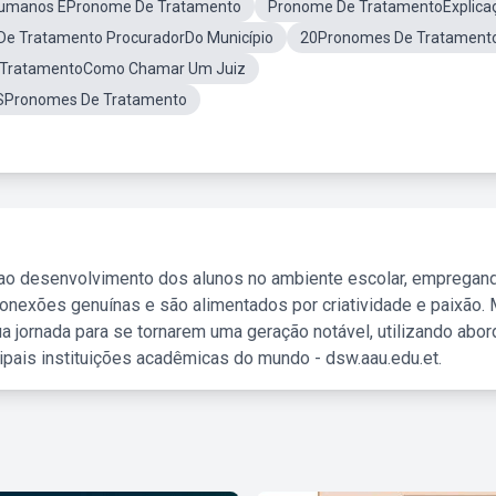
Humanos ÉPronome De Tratamento
Pronome De TratamentoExplica
e Tratamento ProcuradorDo Município
20Pronomes De Tratament
 TratamentoComo Chamar Um Juiz
SPronomes De Tratamento
 ao desenvolvimento dos alunos no ambiente escolar, empregan
nexões genuínas e são alimentados por criatividade e paixão. 
a jornada para se tornarem uma geração notável, utilizando abo
ipais instituições acadêmicas do mundo - dsw.aau.edu.et.