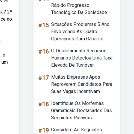
Rápido Progresso
ca? 2º
Tecnológico Da Sociedade
ece no
#15
Situações Problemas 5 Ano
Envolvendo As Quatro
Operações Com Gabarito
,
#16
O Departamento Recursos
, o
Humanos Detectou Uma Taxa
m um
Elevada De Turnover
#17
Muitas Empresas Apos
Reprovarem Candidatos Para
Suas Vagas Incentivam
#18
Identifique Os Morfemas
Gramaticais Destacados Das
Seguintes Palavras
#19
Considere As Seguintes