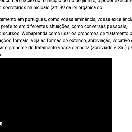
bcom a criação do município do rio de janeiro, o poder executi
 secretários municipais (art. 99 da lei orgânica do.
tamento em português, como vossa eminência, vossa excelênci
o prefeito em diferentes situações, como conversas pessoais,
 discursos. Webaprenda como usar os pronomes de tratamento p
uações formais. Veja as formas de extenso, abreviação, vocativo 
 o pronome de tratamento vossa senhoria (abreviado v. Sa. ) p
.