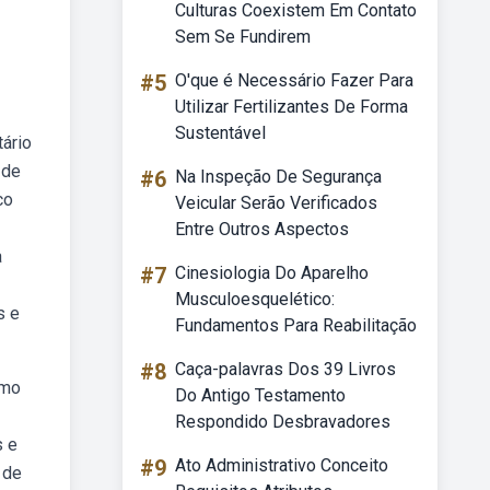
Culturas Coexistem Em Contato
Sem Se Fundirem
#5
O'que é Necessário Fazer Para
Utilizar Fertilizantes De Forma
Sustentável
ário
 de
#6
Na Inspeção De Segurança
co
Veicular Serão Verificados
Entre Outros Aspectos
a
#7
Cinesiologia Do Aparelho
Musculoesquelético:
s e
Fundamentos Para Reabilitação
#8
Caça-palavras Dos 39 Livros
omo
Do Antigo Testamento
Respondido Desbravadores
s e
#9
Ato Administrativo Conceito
 de