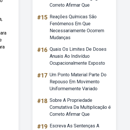
vo
Correto Afirmar Que
#15
Reações Químicas São
a,
Fenômenos Em Que
Necessariamente Ocorrem
ara
Mudanças
e
ara
#16
Quais Os Limites De Doses
Anuais Ao Indivíduo
Ocupacionalmente Exposto
#17
Um Ponto Material Parte Do
Repouso Em Movimento
Uniformemente Variado
#18
Sobre A Propriedade
Comutativa Da Multiplicação é
Correto Afirmar Que
#19
Escreva As Sentenças A