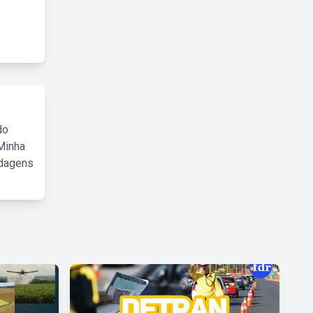
do
Minha
rdagens