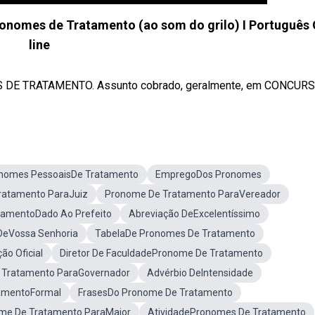
omes de Tratamento (ao som do grilo) I Português 
line
 DE TRATAMENTO. Assunto cobrado, geralmente, em CONCURSO
nomes PessoaisDe Tratamento
EmpregoDos Pronomes
ratamento ParaJuiz
Pronome De Tratamento ParaVereador
tamentoDado Ao Prefeito
Abreviação DeExcelentíssimo
DeVossa Senhoria
TabelaDe Pronomes De Tratamento
o Oficial
Diretor De FaculdadePronome De Tratamento
 Tratamento ParaGovernador
Advérbio DeIntensidade
amentoFormal
FrasesDo Pronome De Tratamento
me De Tratamento ParaMajor
AtividadePronomes De Tratamento