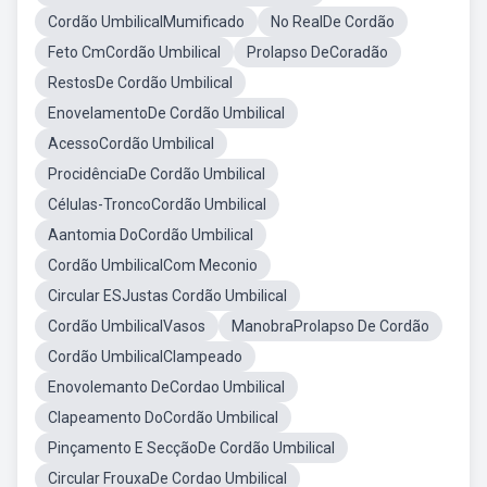
Cordão UmbilicalMumificado
No RealDe Cordão
Feto CmCordão Umbilical
Prolapso DeCoradão
RestosDe Cordão Umbilical
EnovelamentoDe Cordão Umbilical
AcessoCordão Umbilical
ProcidênciaDe Cordão Umbilical
Células-TroncoCordão Umbilical
Aantomia DoCordão Umbilical
Cordão UmbilicalCom Meconio
Circular ESJustas Cordão Umbilical
Cordão UmbilicalVasos
ManobraProlapso De Cordão
Cordão UmbilicalClampeado
Enovolemanto DeCordao Umbilical
Clapeamento DoCordão Umbilical
Pinçamento E SecçãoDe Cordão Umbilical
Circular FrouxaDe Cordao Umbilical