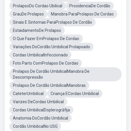
ProlapsoDo Cordao Ubilical
ProcidenciaDe Cordão
GrauDe Prolapso
Manobra ParaProlapso De Cordao
Sinais E Sintomas ParaProlapso De Cordão
EstaidamentoDe Prolapso
O Que Fazer EmProlapso De Cordao
Variações DoCordão Umbilical Prolapsado
Cordao UmbilicalInfeccionado
Foto Parto ComProlapso De Cordao
Prolapso De Cordão UmbilicalManobra De
Descompressão
Prolapso De Cordão UmbilicalManobras
CateterUmbilical
Criança ECordao Umbilical
Varizes DeCordao Umbilical
Cordao UmbilicalDoplerogrāfija
Anatomia DoCordão Umbilical
Cordão UmbilicalNo USG