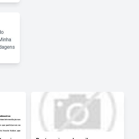
do
Minha
rdagens