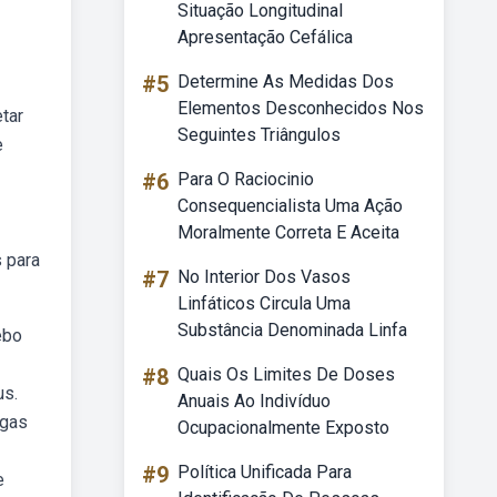
Situação Longitudinal
Apresentação Cefálica
#5
Determine As Medidas Dos
Elementos Desconhecidos Nos
tar
Seguintes Triângulos
e
#6
Para O Raciocinio
Consequencialista Uma Ação
Moralmente Correta E Aceita
 para
#7
No Interior Dos Vasos
Linfáticos Circula Uma
Substância Denominada Linfa
ebo
#8
Quais Os Limites De Doses
us.
Anuais Ao Indivíduo
rgas
Ocupacionalmente Exposto
#9
Política Unificada Para
e