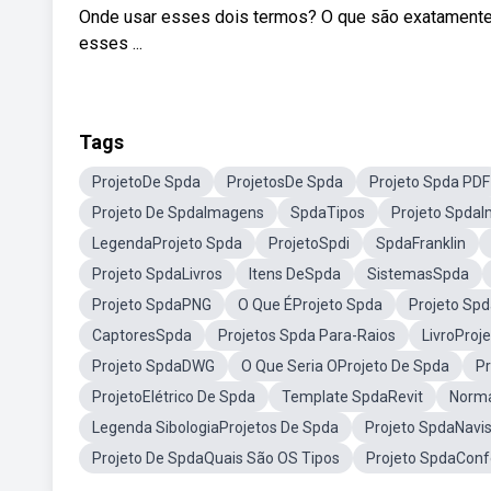
Onde usar esses dois termos? O que são exatamente
esses ...
Tags
ProjetoDe Spda
ProjetosDe Spda
Projeto Spda PDF
Projeto De SpdaImagens
SpdaTipos
Projeto Spda
LegendaProjeto Spda
ProjetoSpdi
SpdaFranklin
Projeto SpdaLivros
Itens DeSpda
SistemasSpda
Projeto SpdaPNG
O Que ÉProjeto Spda
Projeto Sp
CaptoresSpda
Projetos Spda Para-Raios
LivroProj
Projeto SpdaDWG
O Que Seria OProjeto De Spda
P
ProjetoElétrico De Spda
Template SpdaRevit
Norm
Legenda SibologiaProjetos De Spda
Projeto SpdaNavi
Projeto De SpdaQuais São OS Tipos
Projeto SpdaCon