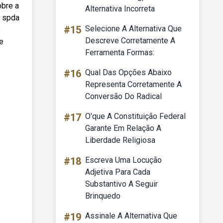
obre a
Alternativa Incorreta
m spda
#15
Selecione A Alternativa Que
s
Descreve Corretamente A
e
Ferramenta Formas:
#16
Qual Das Opções Abaixo
Representa Corretamente A
Conversão Do Radical
#17
O'que A Constituição Federal
Garante Em Relação A
Liberdade Religiosa
#18
Escreva Uma Locução
Adjetiva Para Cada
Substantivo A Seguir
Brinquedo
#19
Assinale A Alternativa Que