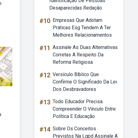
Identificação De Pessoas
e.
Desaparecidas Redação
#10
Empresas Que Adotam
Práticas Esg Tendem A Ter
Melhores Relacionamentos
#11
Assinale As Duas Alternativas
Corretas A Respeito Da
Reforma Religiosa.
#12
Versículo Bíblico Que
Confirme O Significado Da Lei
Dos Desbravadores
#13
Todo Educador Precisa
Compreender O Vínculo Entre
o
Política E Educação
#14
Sobre Os Conceitos
Previstos Na Lgpd Assinale A