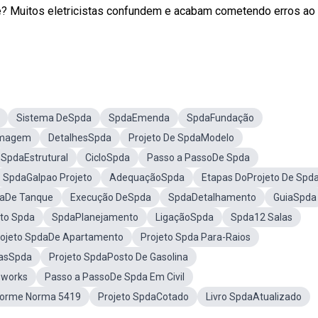
? Muitos eletricistas confundem e acabam cometendo erros ao 
Sistema DeSpda
SpdaEmenda
SpdaFundação
Imagem
DetalhesSpda
Projeto De SpdaModelo
SpdaEstrutural
CicloSpda
Passo a PassoDe Spda
SpdaGalpao Projeto
AdequaçãoSpda
Etapas DoProjeto De Spd
daDe Tanque
Execução DeSpda
SpdaDetalhamento
GuiaSpda
eto Spda
SpdaPlanejamento
LigaçãoSpda
Spda12 Salas
rojeto SpdaDe Apartamento
Projeto Spda Para-Raios
asSpda
Projeto SpdaPosto De Gasolina
sworks
Passo a PassoDe Spda Em Civil
forme Norma 5419
Projeto SpdaCotado
Livro SpdaAtualizado