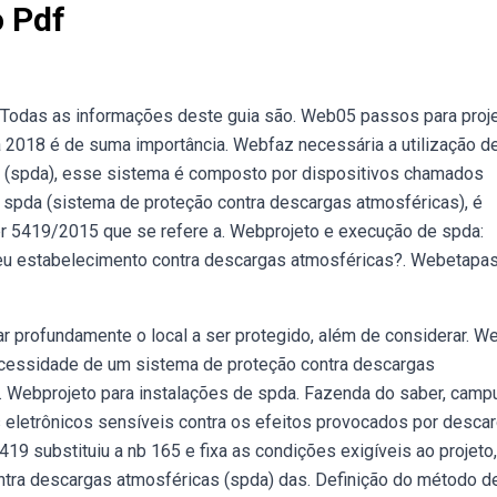
o Pdf
s. Todas as informações deste guia são. Web05 passos para proje
 2018 é de suma importância. Webfaz necessária a utilização d
 (spda), esse sistema é composto por dispositivos chamados
 spda (sistema de proteção contra descargas atmosféricas), é
nbr 5419/2015 que se refere a. Webprojeto e execução de spda:
seu estabelecimento contra descargas atmosféricas?. Webetapas
ar profundamente o local a ser protegido, além de considerar. W
cessidade de um sistema de proteção contra descargas
 Webprojeto para instalações de spda. Fazenda do saber, camp
letrônicos sensíveis contra os efeitos provocados por desca
19 substituiu a nb 165 e fixa as condições exigíveis ao projeto,
ntra descargas atmosféricas (spda) das. Definição do método d