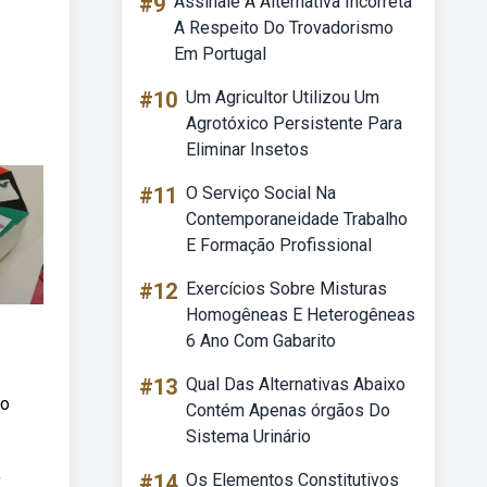
#9
Assinale A Alternativa Incorreta
A Respeito Do Trovadorismo
Em Portugal
#10
Um Agricultor Utilizou Um
Agrotóxico Persistente Para
Eliminar Insetos
#11
O Serviço Social Na
Contemporaneidade Trabalho
E Formação Profissional
#12
Exercícios Sobre Misturas
Homogêneas E Heterogêneas
6 Ano Com Gabarito
#13
Qual Das Alternativas Abaixo
to
Contém Apenas órgãos Do
Sistema Urinário
,
#14
Os Elementos Constitutivos