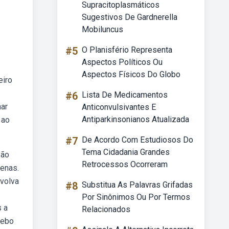
Supracitoplasmáticos
Sugestivos De Gardnerella
Mobiluncus
#5
O Planisfério Representa
Aspectos Políticos Ou
Aspectos Físicos Do Globo
eiro
#6
Lista De Medicamentos
har
Anticonvulsivantes E
Antiparkinsonianos Atualizada
 ao
#7
De Acordo Com Estudiosos Do
Tema Cidadania Grandes
São
Retrocessos Ocorreram
uenas.
nvolva
#8
Substitua As Palavras Grifadas
Por Sinônimos Ou Por Termos
s a
Relacionados
Webo