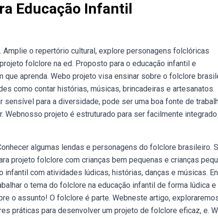
ra Educação Infantil
. Amplie o repertório cultural, explore personagens folclóricas
ojeto folclore na ed. Proposto para o educação infantil e
 que aprenda. Webo projeto visa ensinar sobre o folclore brasil
ades como contar histórias, músicas, brincadeiras e artesanatos.
 sensível para a diversidade, pode ser uma boa fonte de trabal
car. Webnosso projeto é estruturado para ser facilmente integrado
Conhecer algumas lendas e personagens do folclore brasileiro. 
ra projeto folclore com crianças bem pequenas e crianças peq
infantil com atividades lúdicas, histórias, danças e músicas. E
alhar o tema do folclore na educação infantil de forma lúdica e
bre o assunto! O folclore é parte. Webneste artigo, exploraremo
ores práticas para desenvolver um projeto de folclore eficaz, e. 