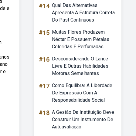
os
#14
Qual Das Alternativas
ade e
Apresenta A Estrutura Correta
Do Past Continuous
#15
Muitas Flores Produzem
Néctar E Possuem Pétalas
m
Coloridas E Perfumadas
 anos
#16
Desconsiderando O Lance
 ano
Livre E Outras Habilidades
r e
Motoras Semelhantes
#17
Como Equilibrar A Liberdade
De Expressão Com A
Responsabilidade Social
#18
A Gestão Da Instituição Deve
Construir Um Instrumento De
Autoavaliação