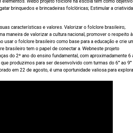
e elementos. Webo projeto folclore na escola tem como objetiv
sgatar brinquedos e brincadeiras folclóricas; Estimular a criativid
uas características e valores. Valorizar o folclore brasileiro;.
ma maneira de valorizar a cultura nacional, promover o respeito à
 usar o folclore brasileiro como base para a educação e crie u
ore brasileiro tem o papel de conectar a. Webneste projeto
rianças do 2º ano do ensino fundamental, com aproximadamente 6
re que produzimos para ser desenvolvido com turmas do 6° ao 9°
rado em 22 de agosto, é uma oportunidade valiosa para explora