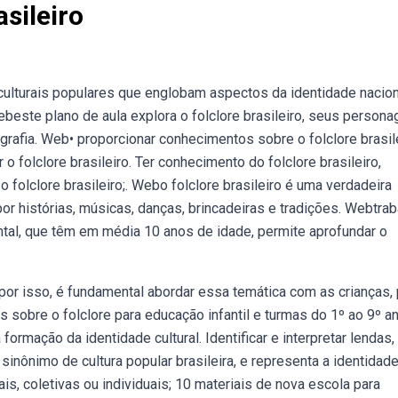
sileiro
culturais populares que englobam aspectos da identidade nacion
beste plano de aula explora o folclore brasileiro, seus persona
rafia. Web• proporcionar conhecimentos sobre o folclore brasile
r o folclore brasileiro. Ter conhecimento do folclore brasileiro,
 o folclore brasileiro;. Webo folclore brasileiro é uma verdadeira
r histórias, músicas, danças, brincadeiras e tradições. Webtrab
ntal, que têm em média 10 anos de idade, permite aprofundar o
, por isso, é fundamental abordar essa temática com as crianças,
s sobre o folclore para educação infantil e turmas do 1º ao 9º an
formação da identidade cultural. Identificar e interpretar lendas,
sinônimo de cultura popular brasileira, e representa a identidad
is, coletivas ou individuais; 10 materiais de nova escola para