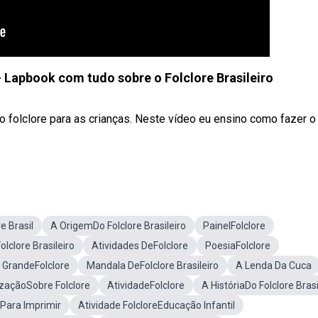
Lapbook com tudo sobre o Folclore Brasileiro
 folclore para as crianças. Neste vídeo eu ensino como fazer o
re Brasil
A OrigemDo Folclore Brasileiro
PainelFolclore
lclore Brasileiro
Atividades DeFolclore
PoesiaFolclore
 GrandeFolclore
Mandala DeFolclore Brasileiro
A Lenda Da Cuca
izaçãoSobre Folclore
AtividadeFolclore
A HistóriaDo Folclore Brasi
oPara Imprimir
Atividade FolcloreEducação Infantil