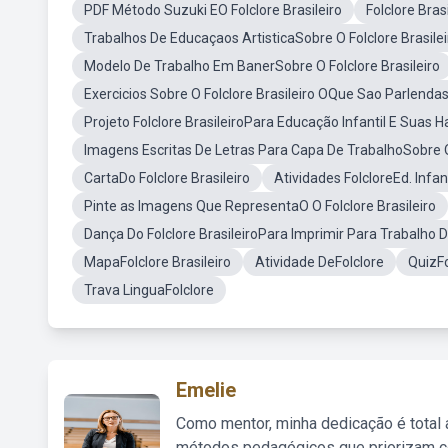
PDF Método Suzuki EO Folclore Brasileiro
Folclore Bras
Trabalhos De Educaçaos ArtisticaSobre O Folclore Brasilei
Modelo De Trabalho Em BanerSobre O Folclore Brasileiro
Exercicios Sobre O Folclore Brasileiro OQue Sao Parlenda
Projeto Folclore BrasileiroPara Educação Infantil E Suas H
Imagens Escritas De Letras Para Capa De TrabalhoSobre O 
CartaDo Folclore Brasileiro
Atividades FolcloreEd. Infant
Pinte as Imagens Que RepresentaO O Folclore Brasileiro
Dança Do Folclore BrasileiroPara Imprimir Para Trabalho 
MapaFolclore Brasileiro
Atividade DeFolclore
QuizFo
Trava LinguaFolclore
Emelie
Como mentor, minha dedicação é total
métodos pedagógicos que priorizam co