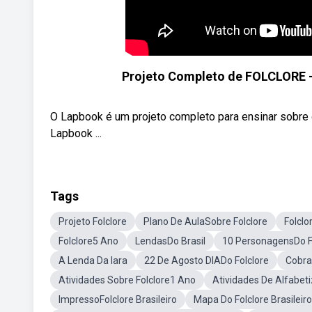
Projeto Completo de FOLCLORE - 
O Lapbook é um projeto completo para ensinar sobre o
Lapbook ...
Tags
Projeto Folclore
Plano De AulaSobre Folclore
Folclo
Folclore5 Ano
LendasDo Brasil
10 PersonagensDo Fo
A Lenda Da Iara
22 De Agosto DIADo Folclore
Cobra
Atividades Sobre Folclore1 Ano
Atividades De Alfabet
ImpressoFolclore Brasileiro
Mapa Do Folclore Brasileir