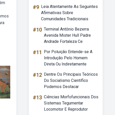
lém
#9
Leia Atentamente As Seguintes
Afirmativas Sobre
remos
Comunidades Tradicionais
ura
#10
Terminal Antônio Bezerra
Avenida Mister Hull Padre
Andrade Fortaleza Ce
#11
Por Poluição Entende-se A
Introdução Pelo Homem
Direta Ou Indiretamente
#12
Dentre Os Principais Teóricos
Do Socialismo Científico
Podemos Destacar
#13
Ciências Morfofuncionais Dos
Sistemas Tegumentar
Locomotor E Reprodutor