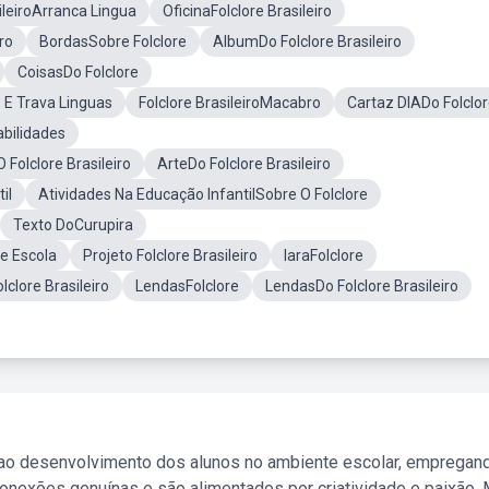
ileiroArranca Lingua
OficinaFolclore Brasileiro
ro
BordasSobre Folclore
AlbumDo Folclore Brasileiro
CoisasDo Folclore
s E Trava Linguas
Folclore BrasileiroMacabro
Cartaz DIADo Folclo
abilidades
Folclore Brasileiro
ArteDo Folclore Brasileiro
il
Atividades Na Educação InfantilSobre O Folclore
Texto DoCurupira
De Escola
Projeto Folclore Brasileiro
IaraFolclore
lclore Brasileiro
LendasFolclore
LendasDo Folclore Brasileiro
 ao desenvolvimento dos alunos no ambiente escolar, empregan
nexões genuínas e são alimentados por criatividade e paixão. 