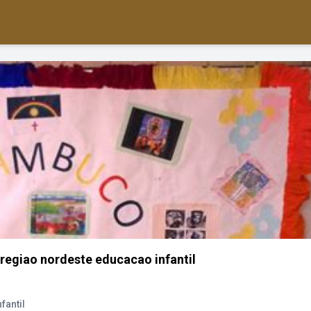
regiao nordeste educacao infantil
fantil