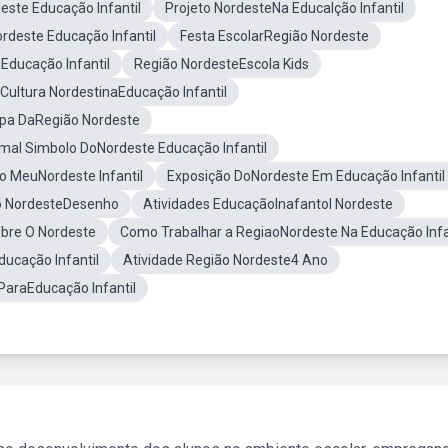
ste Educação Infantil
Projeto NordesteNa Educalção Infantil
rdeste Educação Infantil
Festa EscolarRegião Nordeste
aEducação Infantil
Região NordesteEscola Kids
 Cultura NordestinaEducação Infantil
pa DaRegião Nordeste
mal Simbolo DoNordeste Educação Infantil
o MeuNordeste Infantil
Exposição DoNordeste Em Educação Infantil
o NordesteDesenho
Atividades EducaçãoInafantol Nordeste
Sobre O Nordeste
Como Trabalhar a RegiaoNordeste Na Educação Infa
ucação Infantil
Atividade Região Nordeste4 Ano
ParaEducação Infantil