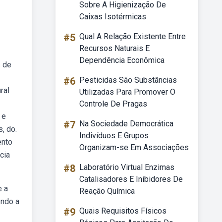
Sobre A Higienização De
Caixas Isotérmicas
#5
Qual A Relação Existente Entre
Recursos Naturais E
Dependência Econômica
s de
#6
Pesticidas São Substâncias
ral
Utilizadas Para Promover O
Controle De Pragas
 e
#7
Na Sociedade Democrática
, do.
Indivíduos E Grupos
ento
Organizam-se Em Associações
cia
#8
Laboratório Virtual Enzimas
Catalisadores E Inibidores De
e a
Reação Química
endo a
#9
Quais Requisitos Físicos