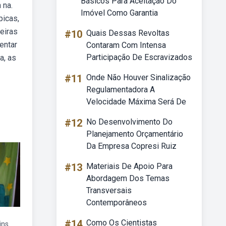
Básicos Para Aceitação Do
 na.
Imóvel Como Garantia
picas,
eiras
#10
Quais Dessas Revoltas
entar
Contaram Com Intensa
Participação De Escravizados
a, as
#11
Onde Não Houver Sinalização
Regulamentadora A
Velocidade Máxima Será De
#12
No Desenvolvimento Do
Planejamento Orçamentário
Da Empresa Copresi Ruiz
#13
Materiais De Apoio Para
Abordagem Dos Temas
Transversais
Contemporâneos
#14
Como Os Cientistas
ins