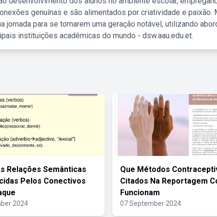
 ao desenvolvimento dos alunos no ambiente escolar, empregan
nexões genuínas e são alimentados por criatividade e paixão. 
a jornada para se tornarem uma geração notável, utilizando abo
ipais instituições acadêmicas do mundo - dsw.aau.edu.et.
As Relações Semânticas
Que Métodos Contracepti
cidas Pelos Conectivos
Citados Na Reportagem C
aque
Funcionam
ber 2024
07 September 2024