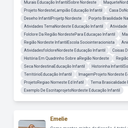
Murais Educação InfantilSobre Nordeste
MaqueteNorde
Projeto NordesteLampião Educação Infantil
Casa DoNo
Deseho InfantilProjetp Nordeste
Porjeto Brasilidade N
Atividades TemaNordeste Educação Infantil
Atividade
Folclore Da Região NordestePara Educaçao Infantil
Ma
Região Nordeste InfantilEscola Sociointeracionista
Ani
AtividadesfolcloreNordeste Educação Infantil
Coisas D
História Em Quadrinho Sobre aRegião Nordeste
Regiã
Seca NordestinaEducação Infantil
Historinha Infantil
TerritórioEducação Infantil
ImagemProjeto Nordeste Ed
ProjetoRegiao Norneste Ed Infatil
Tema Brasicalidade 
Exemplo De EscritaprojetoNordeste Educação Infantil
Emelie