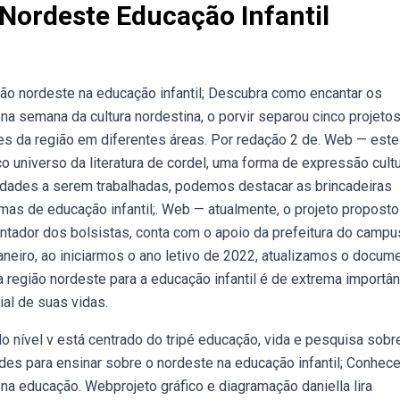
Nordeste Educação Infantil
ião nordeste na educação infantil; Descubra como encantar os
a semana da cultura nordestina, o porvir separou cinco projeto
s da região em diferentes áreas. Por redação 2 de. Web — este
co universo da literatura de cordel, uma forma de expressão cultu
cidades a serem trabalhadas, podemos destacar as brincadeiras
mas de educação infantil;. Web — atualmente, o projeto proposto
ientador dos bolsistas, conta com o apoio da prefeitura do campus
aneiro, ao iniciarmos o ano letivo de 2022, atualizamos o docum
região nordeste para a educação infantil é de extrema importân
al de suas vidas.
 nível v está centrado do tripé educação, vida e pesquisa sobr
des para ensinar sobre o nordeste na educação infantil; Conhec
 na educação. Webprojeto gráfico e diagramação daniella lira