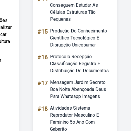
Conseguem Estudar As
Células Estruturas Tão
Pequenas
ções
alizar
#15
Produção Do Conhecimento
acar
Científico Tecnológico E
ltura
Disrupção Unicesumar
#16
Protocolo Recepção
a
Classificação Registro E
Distribuição De Documentos
#17
Mensagem Jardim Secreto
Boa Noite Abençoada Deus
Para Whatsapp Imagens
#18
Atividades Sistema
Reprodutor Masculino E
Feminino 5o Ano Com
Gabarito