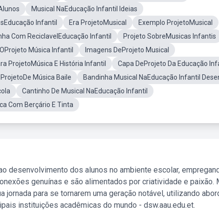
Alunos
Musical NaEducação Infantil Ideias
esEducação Infantil
Era ProjetoMusical
Exemplo ProjetoMusical
nha Com ReciclavelEducação Infantil
Projeto SobreMusicas Infantis
OProjeto Música Infantil
Imagens DeProjeto Musical
a ProjetoMúsica E História Infantil
Capa DeProjeto Da Educação Infa
ProjetoDe Música Baile
Bandinha Musical NaEducação Infantil Des
cola
Cantinho De Musical NaEducação Infantil
ca Com Berçário E Tinta
 ao desenvolvimento dos alunos no ambiente escolar, empregan
nexões genuínas e são alimentados por criatividade e paixão. 
a jornada para se tornarem uma geração notável, utilizando abo
ipais instituições acadêmicas do mundo - dsw.aau.edu.et.