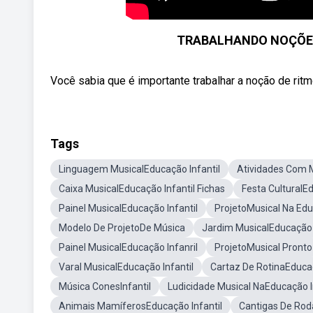
TRABALHANDO NOÇÕES
Você sabia que é importante trabalhar a noção de ritmo
Tags
Linguagem MusicalEducação Infantil
Atividades Com M
Caixa MusicalEducação Infantil Fichas
Festa CulturalEd
Painel MusicalEducação Infantil
ProjetoMusical Na Edu
Modelo De ProjetoDe Música
Jardim MusicalEducação I
Painel MusicalEducação Infanril
ProjetoMusical Pronto
Varal MusicalEducação Infantil
Cartaz De RotinaEducaç
Música ConesInfantil
Ludicidade Musical NaEducação I
Animais MamíferosEducação Infantil
Cantigas De Rod