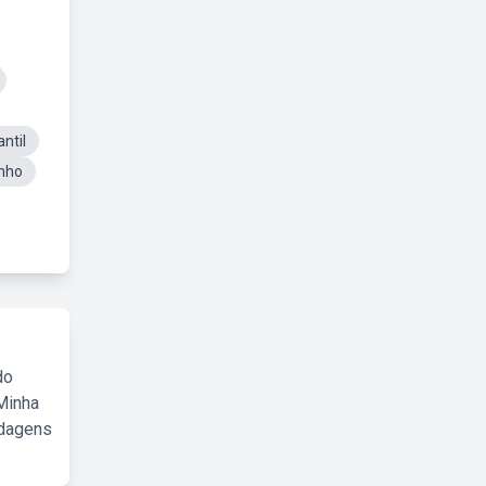
ntil
enho
do
Minha
rdagens