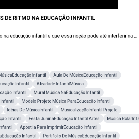
 DE RITMO NA EDUCAÇÃO INFANTIL
 na educação infantil e que essa noção pode até interferir na ...
úsicaEducação Infantil
Aula De MúsicaEducação Infantil
ucação Infantil
Atividade InfantilMúsica
cação Infantil
Mural Música NaEducação Infantil
nfantil
Modelo Projeto Música ParaEducação Infantil
Idéias De MúsicaInfantil
MusicalizaçãoInfantil Projeto
ão Infantil
Festa JuninaEducação Infantil Artes
Música RolarInfa
nfantil
Apostila Para ImprimirEducação Infantil
aEducação Infantil
Portifolio De MúsicaEducação Infantil