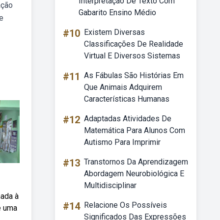
Interpretação De Texto Com
ação
Gabarito Ensino Médio
e
#10
Existem Diversas
Classificações De Realidade
Virtual E Diversos Sistemas
#11
As Fábulas São Histórias Em
Que Animais Adquirem
Características Humanas
#12
Adaptadas Atividades De
Matemática Para Alunos Com
Autismo Para Imprimir
#13
Transtornos Da Aprendizagem
Abordagem Neurobiológica E
Multidisciplinar
nada à
#14
Relacione Os Possíveis
é uma
Significados Das Expressões