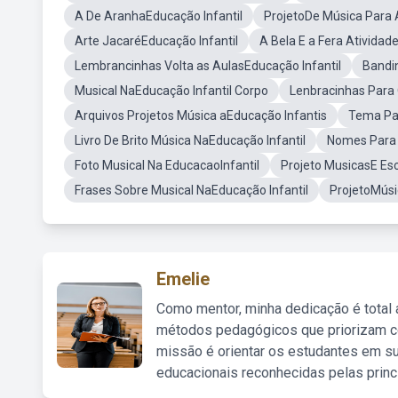
A De AranhaEducação Infantil
ProjetoDe Música Para 
Arte JacaréEducação Infantil
A Bela E a Fera Atividad
Lembrancinhas Volta as AulasEducação Infantil
Bandi
Musical NaEducação Infantil Corpo
Lenbracinhas Para 
Arquivos Projetos Música aEducação Infantis
Tema Par
Livro De Brito Música NaEducação Infantil
Nomes Para 
Foto Musical Na EducacaoInfantil
Projeto MusicasE Es
Frases Sobre Musical NaEducação Infantil
ProjetoMúsi
Emelie
Como mentor, minha dedicação é total
métodos pedagógicos que priorizam co
missão é orientar os estudantes em su
educacionais reconhecidas pelas princ