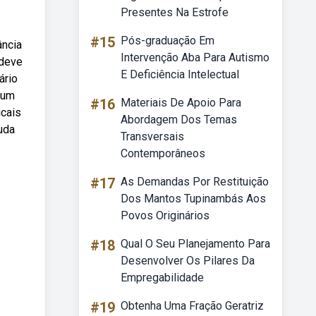
Presentes Na Estrofe
#15
Pós-graduação Em
ância
Intervenção Aba Para Autismo
 deve
E Deficiência Intelectual
ário
 um
#16
Materiais De Apoio Para
icais
Abordagem Dos Temas
juda
Transversais
Contemporâneos
#17
As Demandas Por Restituição
Dos Mantos Tupinambás Aos
Povos Originários
#18
Qual O Seu Planejamento Para
Desenvolver Os Pilares Da
Empregabilidade
#19
Obtenha Uma Fração Geratriz