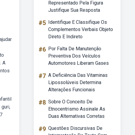
Representado Pela Figura
Justifique Sua Resposta
#5
Identifique E Classifique Os
Complementos Verbais Objeto
Direto E Indireto
ajudar
#6
Por Falta De Manutenção
to
Preventiva Dos Veículos
. A
Automotores Liberam Gases
entos
#7
A Deficiência Das Vitaminas
Lipossolúveis Determina
Alterações Funcionais
fantil
#8
Sobre O Conceito De
guri,
Etnocentrismo Assinale As
67
Duas Alternativas Corretas
#9
Questões Discursivas De