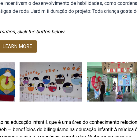
s e incentivam o desenvolvimento de habilidades, como coorden
igas de roda. Jardim ii duração do projeto: Toda criança gosta d
mation, click the button below.
LEARN MORE
 na educação infantil, que é uma área do conhecimento relacio
Web — benefícios do bilinguismo na educação infantil: A música 
a a memorização e a pronúncia correta das. Webproporcionar as