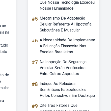
Que Nossa Tecnologia Excedeu
Nossa Humanidade
#5
Mecanismo De Adaptação
Celular Referente A Hipotrofia
o ao
Subcutânea E Muscular
eia na
#6
A Necessidade De Implementar
 tudo
A Educação Financeira Nas
ábito
Escolas Brasileiras
#7
Na Inspeção De Segurança
Veicular Serão Verificados
Entre Outros Aspectos
eto de
o
#8
Indique As Relações
imular
Semânticas Estabelecidas
o
Pelos Conectivos Em Destaque
ara
#9
Cite Três Fatores Que