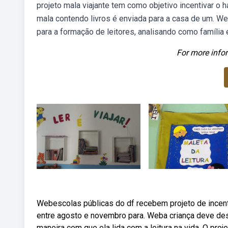
projeto mala viajante tem como objetivo incentivar o h
mala contendo livros é enviada para a casa de um. Webo 
para a formação de leitores, analisando como família
For more infor
Webescolas públicas do df recebem projeto de incentivo
entre agosto e novembro para. Weba criança deve desd
maneira com que ela lida com a leitura na vida. O proj