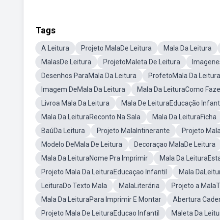
Tags
A Leitura
Projeto MalaDe Leitura
Mala Da Leitura
MalasDe Leitura
ProjetoMaleta De Leitura
Imagenes
Desenhos ParaMala Da Leitura
ProfetoMala Da Leitur
Imagem DeMala Da Leitura
Mala Da LeituraComo Faze
Livroa Mala Da Leitura
Mala De LeituraEducação Infanti
Mala Da LeituraReconto Na Sala
Mala Da LeituraFicha
BaúDa Leitura
Projeto MalaIntinerante
Projeto Mal
Modelo DeMala De Leitura
Decoraçao MalaDe Leitura
Mala Da LeituraNome Pra Imprimir
Mala Da LeituraEs
Projeto Mala Da LeituraEducaçao Infantil
Mala DaLeitu
LeituraDo Texto Mala
MalaLiterária
Projeto a Mala
Mala Da LeituraPara Imprimir E Montar
Abertura Cader
Projeto Mala De LeituraEducao Infantil
Maleta Da Leit