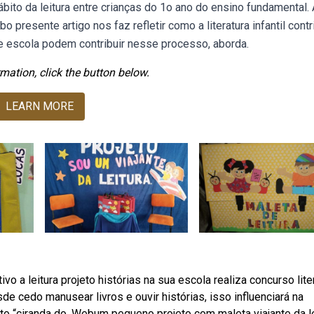
ábito da leitura entre crianças do 1o ano do ensino fundamental.
presente artigo nos faz refletir como a literatura infantil contr
 e escola podem contribuir nesse processo, aborda.
mation, click the button below.
LEARN MORE
 a leitura projeto histórias na sua escola realiza concurso lite
e cedo manusear livros e ouvir histórias, isso influenciará na
eto “ciranda do. Webum pequeno projeto com maleta viajante da le