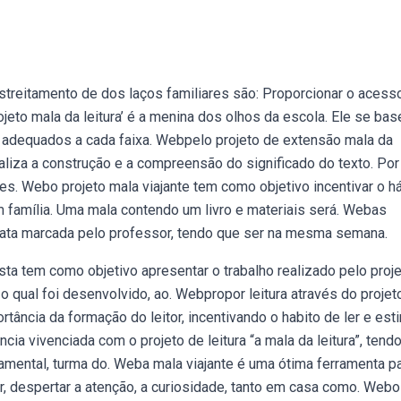
treitamento de dos laços familiares são: Proporcionar o acess
jeto mala da leitura’ é a menina dos olhos da escola. Ele se bas
s adequados a cada faixa. Webpelo projeto de extensão mala da
aliza a construção e a compreensão do significado do texto. Por
ades. Webo projeto mala viajante tem como objetivo incentivar o h
 em família. Uma mala contendo um livro e materiais será. Webas
 data marcada pelo professor, tendo que ser na mesma semana.
a tem como objetivo apresentar o trabalho realizado pelo proj
, o qual foi desenvolvido, ao. Webpropor leitura através do projet
rtância da formação do leitor, incentivando o habito de ler e est
cia vivenciada com o projeto de leitura “a mala da leitura”, tend
amental, turma do. Weba mala viajante é uma ótima ferramenta p
, despertar a atenção, a curiosidade, tanto em casa como. Webo