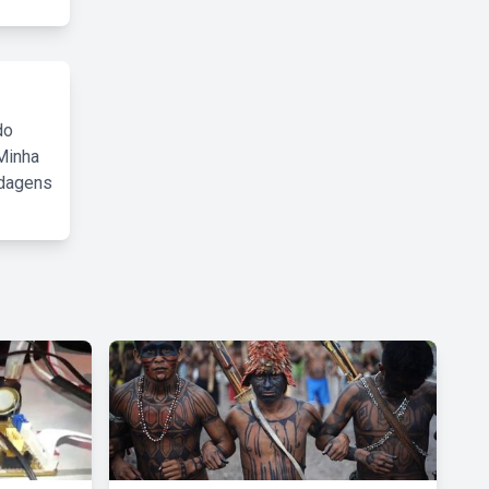
do
Minha
rdagens