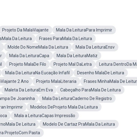
Projeto Da MalaViajante
Mala Da LeituraPara Imprimir
Mala Da Leitura
Frases ParaMala Da Leitura
a
Molde Do NomeMala Da Leitura
Mala Da LeituraEnsv
r
Mala Da LeituraCapa
Mala Da LeituraMatiz
l
Projeto MalaDe Filo
Projeto Mal DaLetra
Leitura DentroDa M
Mala Da LeituraNa Eucação Infafil
Desenho MalaDe Leitura
aViajante 2 Ano
Projeto MalaLiteraria
Frases MinhaMala De Leitu
Maleta Da LeituraEm Eva
Cabeçalho ParaMala De Leitura
tampa De Joaninha
Mala Da LeituraCaderno De Registro
ran Imprimir
Modelos DeProjeto Mala Da Leitura
Toca
Mala a LeituraCapas Impressão
noMala De Leitura
Modelo De Cartaz PraMala Da Leitura
ura ProjetoCom Pasta