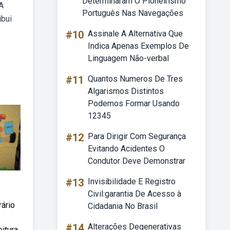
Determinaram O Pioneirismo
 A
Português Nas Navegações
ibui
#10
Assinale A Alternativa Que
Indica Apenas Exemplos De
Linguagem Não-verbal
#11
Quantos Numeros De Tres
Algarismos Distintos
Podemos Formar Usando
12345
#12
Para Dirigir Com Segurança
Evitando Acidentes O
Condutor Deve Demonstrar
#13
Invisibilidade E Registro
Civil:garantia De Acesso à
rário
Cidadania No Brasil
#14
Alterações Degenerativas
itura,