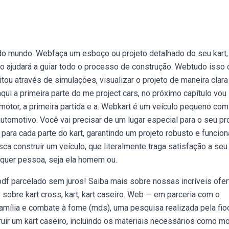
o do mundo. Webfaça um esboço ou projeto detalhado do seu kart,
so ajudará a guiar todo o processo de construção. Webtudo isso
tou através de simulações, visualizar o projeto de maneira clara
i a primeira parte do me project cars, no próximo capítulo vou
otor, a primeira partida e a. Webkart é um veículo pequeno com
utomotivo. Você vai precisar de um lugar especial para o seu pro
ra cada parte do kart, garantindo um projeto robusto e funciona
a construir um veículo, que literalmente traga satisfação a seu
lquer pessoa, seja ela homem ou.
pdf parcelado sem juros! Saiba mais sobre nossas incríveis ofer
obre kart cross, kart, kart caseiro. Web — em parceria com o
família e combate à fome (mds), uma pesquisa realizada pela fio
ir um kart caseiro, incluindo os materiais necessários como mo