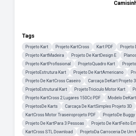
Camisinh
Tags
Projeto Kart
Projeto KartCross
Kart PDF
Projeto 
Projeto KartMadeira
Projeto De KartDesign E
Plano
Projeto KartProfissional
ProjetoQuadro Kart
Projet
ProjetoEstrutura Kart
Projeto De KartAmericano
Pr
Projeto De KartCross Caseiro
Carcaça DeKart Projeto 
ProjetoEstrutural Kart
ProjetoTriciculo Motor Kart
P
Projeto KartCross 2 Lugares 150Cc PDF
Modelo DeKart
ProjetosDe Karts
Carcaça De KartSimples Projeto 3D
KartCross Motor Traseiroprojeto PDF
ProjetoDe Buggy
Projeto De KartPara 3 Pessoas
Projeto De KartFeito E
KartCross STL Download
ProjetoDa Carroceria De Um 