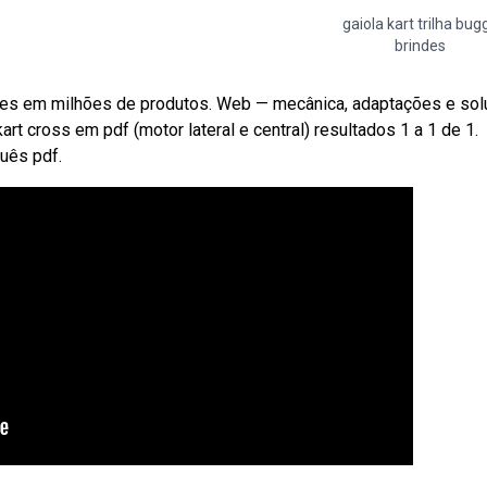
gaiola kart trilha bug
brindes
ões em milhões de produtos. Web — mecânica, adaptações e so
kart cross em pdf (motor lateral e central) resultados 1 a 1 de 1.
guês pdf.