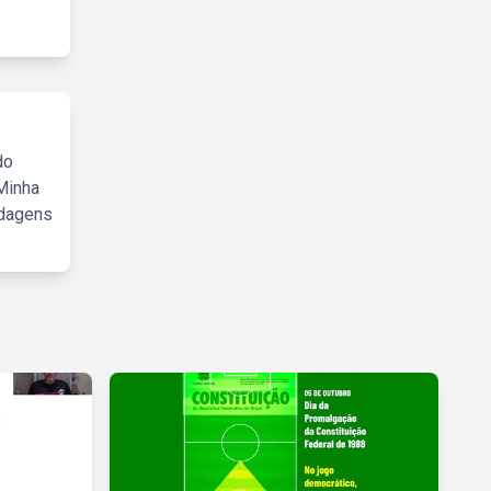
do
Minha
rdagens