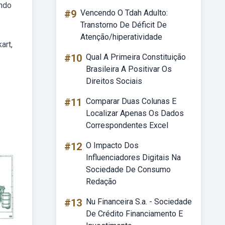
indo
#9
Vencendo O Tdah Adulto:
Transtorno De Déficit De
Atenção/hiperatividade
art,
#10
Qual A Primeira Constituição
Brasileira A Positivar Os
Direitos Sociais
#11
Comparar Duas Colunas E
Localizar Apenas Os Dados
Correspondentes Excel
#12
O Impacto Dos
Influenciadores Digitais Na
Sociedade De Consumo
Redação
#13
Nu Financeira S.a. - Sociedade
De Crédito Financiamento E