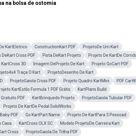
a na bolsa de ostomia
De KartEletrico
ConstructionKart PDF
ProjetoDe Um Kart
s DeKart Cross PDF
Pista DeKart Projeto
Projeto De KartDe Corrid
o KartCross 3D
Imagem DeProjeto De Kart
Projeto GoCart PDF
ojeto4x4 Traça O Kart
ProjetoDesenho De Kart
3D
ProjetoGaiola Cross PDF
Projeto Quadro KartMini
PDF Cart
rojeto KartEstilo Formula 1 PDF Grátis
KartPlans Build
 Gratuito PDF
KartBrinquedo Projeto
ProjetoGaiola Tubular PDF
Projeto De KartDe Pedal SolidWorks
 Baby PDF
Go KartPart Name
Projeto De KartPara 3 Pessoad
m Casa
KartCross OLX SC
Modelo ProjetoDe Carreira Kart
Kart Cross
ProjetoGaiola De Trilha PDF