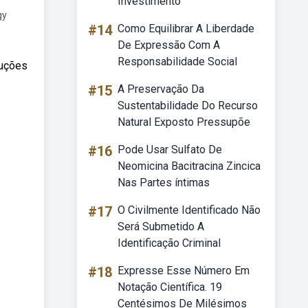
Investimento
gy
#14
Como Equilibrar A Liberdade
De Expressão Com A
Responsabilidade Social
luções
#15
A Preservação Da
Sustentabilidade Do Recurso
Natural Exposto Pressupõe
#16
Pode Usar Sulfato De
Neomicina Bacitracina Zincica
Nas Partes íntimas
#17
O Civilmente Identificado Não
Será Submetido A
Identificação Criminal
#18
Expresse Esse Número Em
Notação Científica. 19
Centésimos De Milésimos