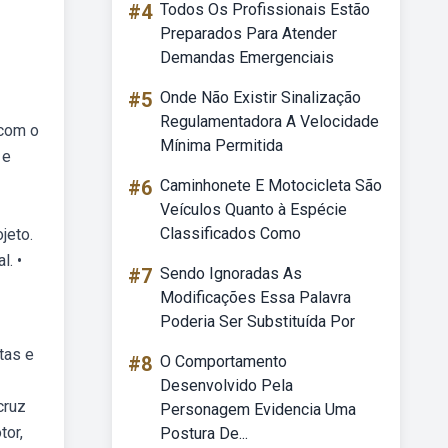
#4
Todos Os Profissionais Estão
Preparados Para Atender
Demandas Emergenciais
#5
Onde Não Existir Sinalização
Regulamentadora A Velocidade
 com o
Mínima Permitida
 e
#6
Caminhonete E Motocicleta São
Veículos Quanto à Espécie
Classificados Como
jeto.
l. •
#7
Sendo Ignoradas As
Modificações Essa Palavra
Poderia Ser Substituída Por
tas e
#8
O Comportamento
Desenvolvido Pela
cruz
Personagem Evidencia Uma
tor,
Postura De...