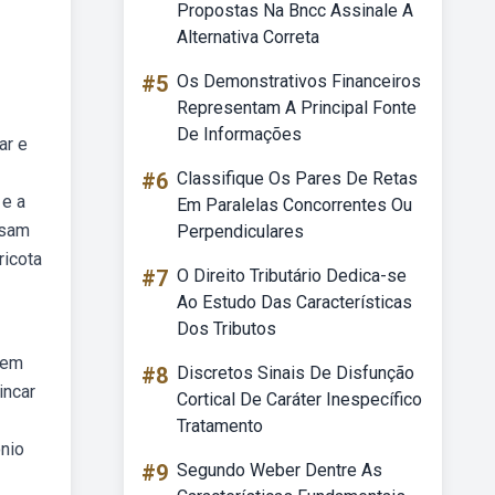
Propostas Na Bncc Assinale A
Alternativa Correta
#5
Os Demonstrativos Financeiros
Representam A Principal Fonte
De Informações
ar e
#6
Classifique Os Pares De Retas
 e a
Em Paralelas Concorrentes Ou
ssam
Perpendiculares
ricota
#7
O Direito Tributário Dedica-se
Ao Estudo Das Características
Dos Tributos
gem
#8
Discretos Sinais De Disfunção
incar
Cortical De Caráter Inespecífico
Tratamento
ônio
#9
Segundo Weber Dentre As