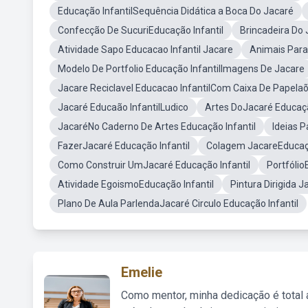
Educação InfantilSequência Didática a Boca Do Jacaré
Confecção De SucuriEducação Infantil
Brincadeira Do
Atividade Sapo Educacao Infantil Jacare
Animais Para 
Modelo De Portfolio Educação InfantilImagens De Jacare
Jacare Reciclavel Educacao InfantilCom Caixa De Papela
Jacaré Educaão InfantilLudico
Artes DoJacaré Educaçã
JacaréNo Caderno De Artes Educação Infantil
Ideias P
FazerJacaré Educação Infantil
Colagem JacareEducaçã
Como Construir UmJacaré Educação Infantil
Portfólio
Atividade EgoismoEducação Infantil
Pintura Dirigida 
Plano De Aula ParlendaJacaré Circulo Educação Infantil
Emelie
Como mentor, minha dedicação é total