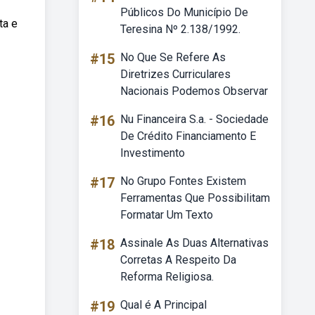
Públicos Do Município De
ta e
Teresina Nº 2.138/1992.
#15
No Que Se Refere As
Diretrizes Curriculares
Nacionais Podemos Observar
#16
Nu Financeira S.a. - Sociedade
De Crédito Financiamento E
Investimento
#17
No Grupo Fontes Existem
Ferramentas Que Possibilitam
Formatar Um Texto
#18
Assinale As Duas Alternativas
Corretas A Respeito Da
Reforma Religiosa.
#19
Qual é A Principal