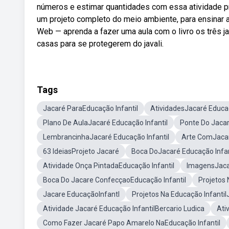
números e estimar quantidades com essa atividade pr
um projeto completo do meio ambiente, para ensinar a
Web — aprenda a fazer uma aula com o livro os três ja
casas para se protegerem do javali.
Tags
Jacaré ParaEducação Infantil
AtividadesJacaré Educaç
Plano De AulaJacaré Educação Infantil
Ponte Do Jacar
LembrancinhaJacaré Educação Infantil
Arte ComJacar
63 IdeiasProjeto Jacaré
Boca DoJacaré Educação Infan
Atividade Onça PintadaEducação Infantil
ImagensJaca
Boca Do Jacare ConfecçaoEducação Infantil
Projetos 
Jacare EducaçãoInfantl
Projetos Na Educação Infanti
Atividade Jacaré Educação InfantilBercario Ludica
Ati
Como Fazer Jacaré Papo Amarelo NaEducação Infantil