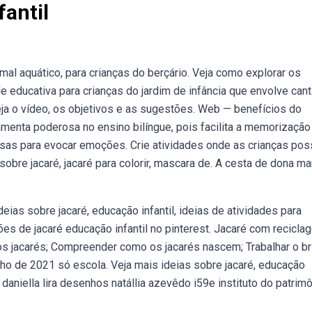
fantil
al aquático, para crianças do berçário. Veja como explorar os
e educativa para crianças do jardim de infância que envolve cant
Veja o vídeo, os objetivos e as sugestões. Web — benefícios do
amenta poderosa no ensino bilíngue, pois facilita a memorização
osas para evocar emoções. Crie atividades onde as crianças po
obre jacaré, jacaré para colorir, mascara de. A cesta de dona ma
deias sobre jacaré, educação infantil, ideias de atividades para
es de jacaré educação infantil no pinterest. Jacaré com recicla
s jacarés; Compreender como os jacarés nascem; Trabalhar o br
o de 2021 só escola. Veja mais ideias sobre jacaré, educação
 daniella lira desenhos natállia azevêdo i59e instituto do patrim