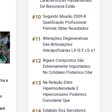
Características Fundamentais
De Burocracia Estão
#10
Segundo Mourão 2009 A
Qualificação Profissional
Permite Obter Resultados
#11
Alterações Degenerativas
Das Articulações
Interapofisárias L4-l5 E L5-s1
#12
Alguns Compostos São
Extremamente Importantes
No Cotidiano Podemos Citar
ema a
#13
Na Relação Entre
Hipermodernidade E
Hiperconsumo Podemos
em
Considerar Que:
aré
#14
Estatuto Dos Servidores