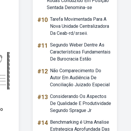
Rodas Conduzido Em Posição
Sentada Denomina-se
#10
Tarefa Movimentada Para A
Nova Unidade Centralizadora
Da Ceab-rd/srseii.
#11
Segundo Weber Dentre As
Características Fundamentais
De Burocracia Estão
#12
Não Comparecimento Do
Autor Em Audiência De
Conciliação Juizado Especial
#13
Considerando Os Aspectos
De Qualidade E Produtividade
do
Segundo Sprague Jr
#14
Benchmarking é Uma Analise
Estrategica Aprofundada Das