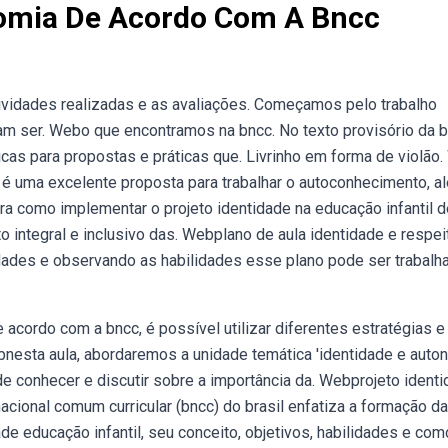
nomia De Acordo Com A Bncc
ividades realizadas e as avaliações. Começamos pelo trabalho
riam ser. Webo que encontramos na bncc. No texto provisório da 
dicas para propostas e práticas que. Livrinho em forma de violão
r é uma excelente proposta para trabalhar o autoconhecimento, a
a como implementar o projeto identidade na educação infantil d
integral e inclusivo das. Webplano de aula identidade e respei
dades e observando as habilidades esse plano pode ser trabalh
 acordo com a bncc, é possível utilizar diferentes estratégias e
bnesta aula, abordaremos a unidade temática 'identidade e auto
 de conhecer e discutir sobre a importância da. Webprojeto ident
acional comum curricular (bncc) do brasil enfatiza a formação da
de educação infantil, seu conceito, objetivos, habilidades e com