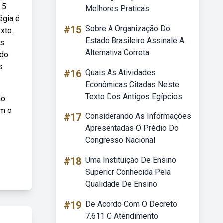
 5
Melhores Praticas
égia é
#15
Sobre A Organização Do
xto.
Estado Brasileiro Assinale A
os
Alternativa Correta
rdo
s
#16
Quais As Atividades
Econômicas Citadas Neste
Texto Dos Antigos Egípcios
ão
om o
#17
Considerando As Informações
Apresentadas O Prédio Do
Congresso Nacional
#18
Uma Instituição De Ensino
Superior Conhecida Pela
Qualidade De Ensino
#19
De Acordo Com O Decreto
7.611 O Atendimento