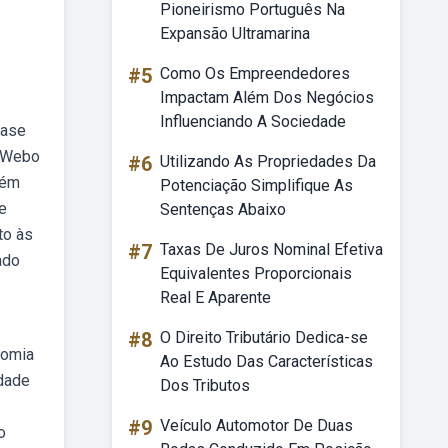
Pioneirismo Português Na
Expansão Ultramarina
#5
Como Os Empreendedores
Impactam Além Dos Negócios
Influenciando A Sociedade
base
. Webo
#6
Utilizando As Propriedades Da
lém
Potenciação Simplifique As
e
Sentenças Abaixo
to às
#7
Taxas De Juros Nominal Efetiva
ado
Equivalentes Proporcionais
Real E Aparente
#8
O Direito Tributário Dedica-se
nomia
Ao Estudo Das Características
idade
Dos Tributos
#9
Veículo Automotor De Duas
o