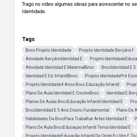
Trago no vídeo algumas ideias para acrescentar no se
Identidade.
Tags
Bncc Projeto Identidade
Projeto Identidade Berçário1
Atividade BerçárioIdentidad E
Projeto IdentidadeEduca
Atividade Identidad E MaternalBncc
BnccIdentidad E 5
Identidad E Ed. InfantilBncc
Projeto IdentidadePré Esc
Projeto Identidade4 Anos Bncc Educação Infantil
Proje
Plano De Aula Identidad E CrecheBncc
Identidad E Ber
Planos De Aulas BnccEducação Infantil Identidad E
Pro
BnccIdentidad E 5 Ano Ensino Fundamental
Plano De 
Habilidades Da BnccPara Trabalhar Artes Identidad E
P
Plano De Aula BnccEducaçao Infantil Tema Identidad E
Projeto IdentidadeEducação Infantil De Onde Eu Vim E To