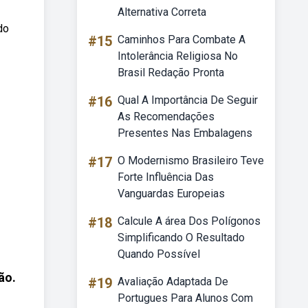
Alternativa Correta
do
#15
Caminhos Para Combate A
Intolerância Religiosa No
Brasil Redação Pronta
#16
Qual A Importância De Seguir
As Recomendações
Presentes Nas Embalagens
#17
O Modernismo Brasileiro Teve
Forte Influência Das
Vanguardas Europeias
#18
Calcule A área Dos Polígonos
Simplificando O Resultado
Quando Possível
ão.
#19
Avaliação Adaptada De
Portugues Para Alunos Com