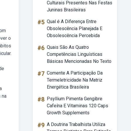
Culturais Presentes Nas Festas
Juninas Brasileiras
#5
Qual é A Diferença Entre
Obsolescência Planejada E
com
Obsolescência Percebida
over o
ábitos
#6
Quais São As Quatro
cular.
Competências Linguísticas
Básicas Mencionadas No Texto
de
#7
Comente A Participação Da
Termeletricidade Na Matriz
Energética Brasileira
a
 na
#8
Psyllium Pimenta Gengibre
Cafeína E Vitaminas 120 Caps
Growth Supplements
#9
A Doutrina Trabalhista Utiliza
.