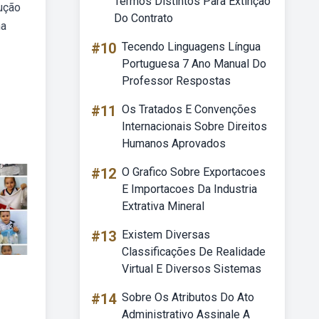
Termos Distintos Para Extinção
rução
Do Contrato
ma
#10
Tecendo Linguagens Língua
Portuguesa 7 Ano Manual Do
Professor Respostas
#11
Os Tratados E Convenções
Internacionais Sobre Direitos
Humanos Aprovados
#12
O Grafico Sobre Exportacoes
E Importacoes Da Industria
Extrativa Mineral
#13
Existem Diversas
Classificações De Realidade
Virtual E Diversos Sistemas
#14
Sobre Os Atributos Do Ato
Administrativo Assinale A