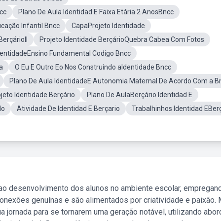
cc
Plano De Aula Identidad E Faixa Etária 2 AnosBncc
cação Infantil Bncc
CapaProjeto Identidade
BerçárioII
Projeto Identidade BerçárioQuebra Cabea Com Fotos
dentidadeEnsino Fundamental Codigo Bncc
a
O Eu E Outro Eo Nos Construindo aIdentidade Bncc
Plano De Aula IdentidadeE Autonomia Maternal De Acordo Com a B
jeto Identidade Berçário
Plano De AulaBerçário Identidad E
do
Atividade De Identidad E Berçario
Trabalhinhos Identidad EBer
 ao desenvolvimento dos alunos no ambiente escolar, empregan
nexões genuínas e são alimentados por criatividade e paixão. 
a jornada para se tornarem uma geração notável, utilizando abo