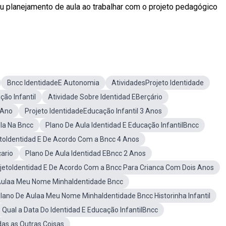
u planejamento de aula ao trabalhar com o projeto pedagógico
Bncc IdentidadeE Autonomia
AtividadesProjeto Identidade
ção Infantil
Atividade Sobre Identidad EBerçário
 Ano
Projeto IdentidadeEducação Infantil 3 Anos
ola Na Bncc
Plano De Aula Identidad E Educação InfantilBncc
toIdentidad E De Acordo Com a Bncc 4 Anos
çario
Plano De Aula Identidad EBncc 2 Anos
jetoIdentidad E De Acordo Com a Bncc Para Crianca Com Dois Anos
Aulaa Meu Nome MinhaIdentidade Bncc
lano De Aulaa Meu Nome MinhaIdentidade Bncc Historinha Infantil
Qual a Data Do Identidad E Educação InfantilBncc
das as Outras Coisas