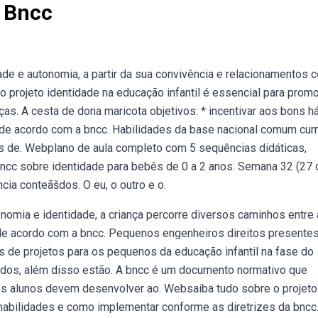
o Bncc
ade e autonomia, a partir da sua convivência e relacionamentos 
ebo projeto identidade na educação infantil é essencial para prom
as. A cesta de dona maricota objetivos: * incentivar aos bons h
 de acordo com a bncc. Habilidades da base nacional comum curri
as de. Webplano de aula completo com 5 sequências didáticas,
ncc sobre identidade para bebês de 0 a 2 anos. Semana 32 (27 
ia conteãšdos. O eu, o outro e o.
omia e identidade, a criança percorre diversos caminhos entre 
de acordo com a bncc. Pequenos engenheiros direitos presentes
de projetos para os pequenos da educação infantil na fase do
cados, além disso estão. A bncc é um documento normativo que
s alunos devem desenvolver ao. Websaiba tudo sobre o projeto
, habilidades e como implementar conforme as diretrizes da bncc