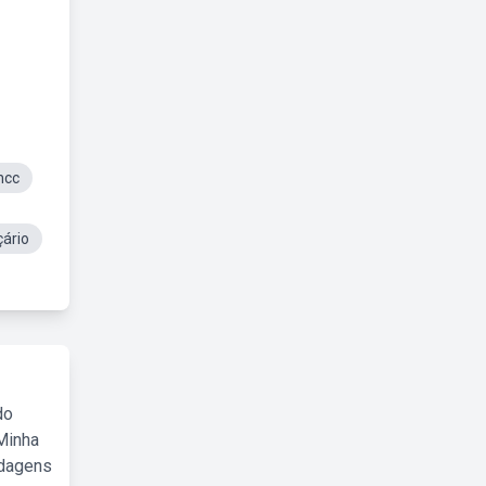
ncc
çário
do
Minha
rdagens