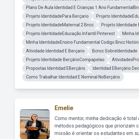
Plano De Aula Identidad E Crianças 1 Ano FundamentalBn
Projeto IdentidadePara Berçario
Projeto IdentidadeEdu
Projeto IdentidadeMaternal 2 Bncc
Projeto Identidade 
Projeto IdentidadeEducação Infantil Pinterest
Minha I
Minha IdentidadeEnsino Fundamental Codigo Bncc Históri
Atividade Identidad E Berçario
Bcncc SobreIdentidade
Projeto Identidade BerçárioCompapelao
AtividadesPro
Propostas Identidad EBerçário
Identidad EBerçário De
Como Trabalhar Identidad E Nominal NoBerçário
Emelie
Como mentor, minha dedicação é total
métodos pedagógicos que priorizam co
missão é orientar os estudantes em su