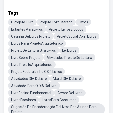
Tags
OProjeto Livro
Projeto LivroLiterario
Livros
Estantes ParaLivros
Projeto LivrosE Jogos
Casinha DeLivros Projeto
ProjetoSocial Com Livros
Livros Para ProjetoArquitetônico
ProjetoDe Leitura Gira Livros
LerLivros
LivroSobre Projeto
Atividades ProjetoDe Leitura
Livro ProjetoArquitetonico
ProjetoFederalzinho OS 4 Livros
Atividades DIA DoLivro
Mural DIA DoLivro
Atividade Para O DIA DoLivro
LivroEnsino Fundamental
Arvore DeLivros
LivrosEscolares
LivrosPara Concursos
Sugestão De Encadernação DeLivros Dos Alunos Para
Projeto