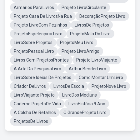
Armarios ParaLivros
Projeto LivroCirculante
Projeto Casa De LivrosNa Rua
DecoraçãoProjeto Livro
Projeto LivroCom Pezinhos
LivrosDe Projetos
ProjetoEspeleopirai Livro
ProjetoMala Do Livro
LivroSobre Projetos
ProjetoMeu Livro
ProjetoPessoal Livro
Projeto LivroAmigo
Livros Com ProjetosProntos
Projeto LivroViajante
A Arte Da PesquisaLivro
Arthur BenderLivro
LivroSobre Ideias De Projetos
Como Montar UmLivro
Criador DeLivros
LivrosDe Escola
ProjetoNove Livro
LivroViajante Projeto
LivroDos Mediuns
Caderno ProjetoDe Vida
LivroHistória 9 Ano
A Colcha De Retalhos
O GrandeProjeto Livro
ProjetosDe Livros