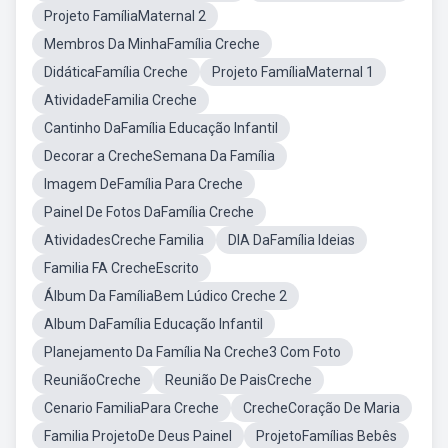
Projeto FamíliaMaternal 2
Membros Da MinhaFamília Creche
DidáticaFamília Creche
Projeto FamíliaMaternal 1
AtividadeFamilia Creche
Cantinho DaFamília Educação Infantil
Decorar a CrecheSemana Da Família
Imagem DeFamília Para Creche
Painel De Fotos DaFamília Creche
AtividadesCreche Familia
DIA DaFamília Ideias
Familia FA CrecheEscrito
Álbum Da FamíliaBem Lúdico Creche 2
Album DaFamília Educação Infantil
Planejamento Da Família Na Creche3 Com Foto
ReuniãoCreche
Reunião De PaisCreche
Cenario FamiliaPara Creche
CrecheCoração De Maria
Familia ProjetoDe Deus Painel
ProjetoFamílias Bebês