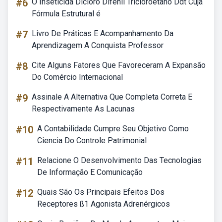
#6
O Inseticida Dicloro Difenil Tricloroetano Ddt Cuja
Fórmula Estrutural é
#7
Livro De Práticas E Acompanhamento Da
Aprendizagem A Conquista Professor
#8
Cite Alguns Fatores Que Favoreceram A Expansão
Do Comércio Internacional
#9
Assinale A Alternativa Que Completa Correta E
Respectivamente As Lacunas
#10
A Contabilidade Cumpre Seu Objetivo Como
Ciencia Do Controle Patrimonial
#11
Relacione O Desenvolvimento Das Tecnologias
De Informação E Comunicação
#12
Quais São Os Principais Efeitos Dos
Receptores ß1 Agonista Adrenérgicos