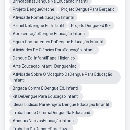
BrincadeirasDengue Na Educação Infantil
Projeto DengueCreche
Projeto DenguePara Berçário
Atividade NomeEducação Infantil
Painel DaDengue Ed. Infantil
Projeto DengueEd INF
ApresentaçãoDengue Educação Infantil
Figura Combatentes DaDengue Educação Infantil
Atividades De Ciências ParaEducação Infantil
Dengue Ed. InfantilPapel Higienico
Arte Educação Infantil DengueMao
Atividade Sobre O Mosquito DaDengue Para Educação
Infantil
Brigada Contra ElDengue Ed. Infantil
Kit DeDengue Para Educação Infantil
Ideias Ludicas ParaProjeto Dengue Educação Infantil
Trabalhando O TemaDengue Na Educaçaõ
Animais NocivosEducação Infantil
Trabalho Da DenguePara Fazer