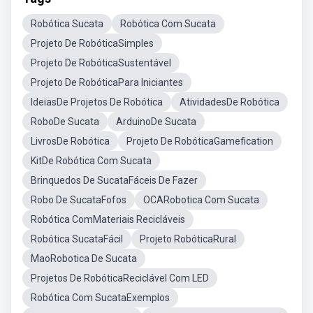
Robótica Sucata
Robótica Com Sucata
Projeto De RobóticaSimples
Projeto De RobóticaSustentável
Projeto De RobóticaPara Iniciantes
IdeiasDe Projetos De Robótica
AtividadesDe Robótica
RoboDe Sucata
ArduinoDe Sucata
LivrosDe Robótica
Projeto De RobóticaGamefication
KitDe Robótica Com Sucata
Brinquedos De SucataFáceis De Fazer
Robo De SucataFofos
OCARobotica Com Sucata
Robótica ComMateriais Recicláveis
Robótica SucataFácil
Projeto RobóticaRural
MaoRobotica De Sucata
Projetos De RobóticaReciclável Com LED
Robótica Com SucataExemplos