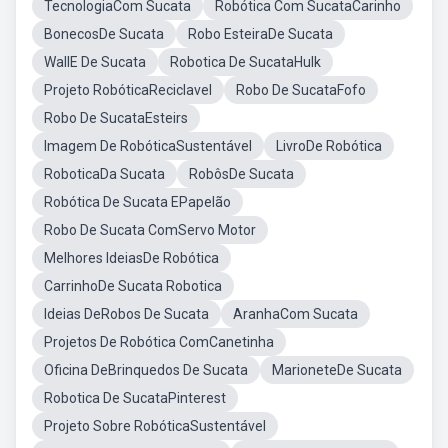
TecnologiaCom Sucata
Robótica Com SucataCarinho
BonecosDe Sucata
Robo EsteiraDe Sucata
WallE De Sucata
Robotica De SucataHulk
Projeto RobóticaReciclavel
Robo De SucataFofo
Robo De SucataEsteirs
Imagem De RobóticaSustentável
LivroDe Robótica
RoboticaDa Sucata
RobôsDe Sucata
Robótica De Sucata EPapelão
Robo De Sucata ComServo Motor
Melhores IdeiasDe Robótica
CarrinhoDe Sucata Robotica
Ideias DeRobos De Sucata
AranhaCom Sucata
Projetos De Robótica ComCanetinha
Oficina DeBrinquedos De Sucata
MarioneteDe Sucata
Robotica De SucataPinterest
Projeto Sobre RobóticaSustentável