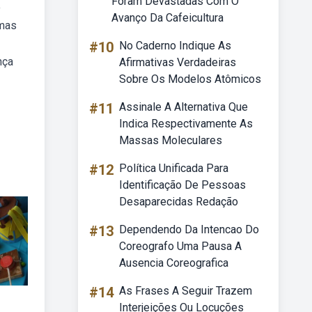
Foram Devastadas Com O
o
Avanço Da Cafeicultura
umas
#10
No Caderno Indique As
nça
Afirmativas Verdadeiras
Sobre Os Modelos Atômicos
#11
Assinale A Alternativa Que
Indica Respectivamente As
Massas Moleculares
#12
Política Unificada Para
Identificação De Pessoas
Desaparecidas Redação
#13
Dependendo Da Intencao Do
Coreografo Uma Pausa A
Ausencia Coreografica
#14
As Frases A Seguir Trazem
Interjeições Ou Locuções