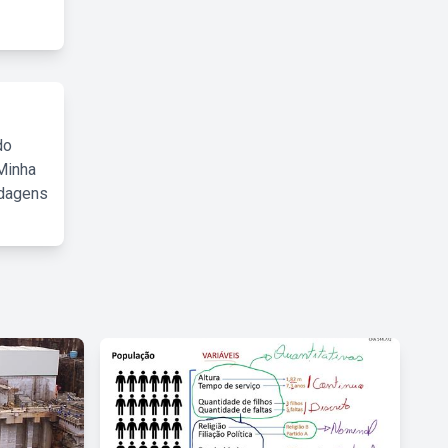
do
Minha
rdagens