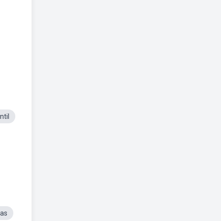
til
ças