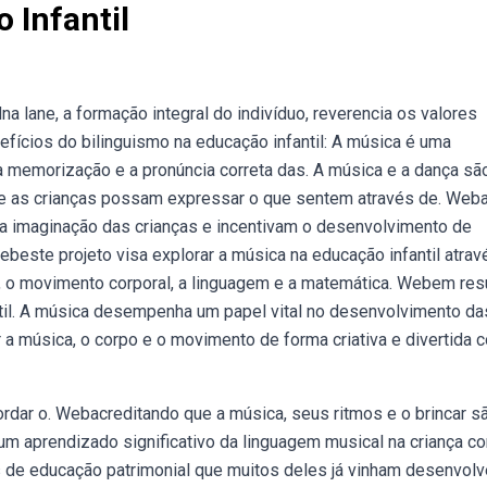
 Infantil
na lane, a formação integral do indivíduo, reverencia os valores
efícios do bilinguismo na educação infantil: A música é uma
 a memorização e a pronúncia correta das. A música e a dança sã
de as crianças possam expressar o que sentem através de. Web
 a imaginação das crianças e incentivam o desenvolvimento de
este projeto visa explorar a música na educação infantil atrav
a, o movimento corporal, a linguagem e a matemática. Webem re
til. A música desempenha um papel vital no desenvolvimento da
a música, o corpo e o movimento de forma criativa e divertida 
dar o. Webacreditando que a música, seus ritmos e o brincar s
 um aprendizado significativo da linguagem musical na criança c
 de educação patrimonial que muitos deles já vinham desenvolv