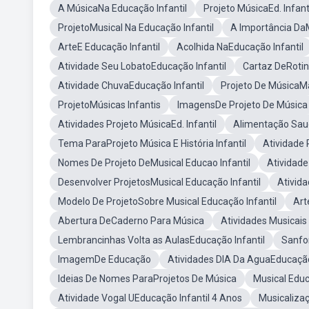
A MúsicaNa Educação Infantil
Projeto MúsicaEd. Infant
ProjetoMusical Na Educação Infantil
A Importância DaM
ArteE Educação Infantil
Acolhida NaEducação Infantil
Atividade Seu LobatoEducação Infantil
Cartaz DeRotin
Atividade ChuvaEducação Infantil
Projeto De MúsicaM
ProjetoMúsicas Infantis
ImagensDe Projeto De Música
Atividades Projeto MúsicaEd. Infantil
Alimentação Saud
Tema ParaProjeto Música E História Infantil
Atividade 
Nomes De Projeto DeMusical Educao Infantil
Atividade
Desenvolver ProjetosMusical Educação Infantil
Ativida
Modelo De ProjetoSobre Musical Educação Infantil
Art
Abertura DeCaderno Para Música
Atividades Musicais
Lembrancinhas Volta as AulasEducação Infantil
Sanfon
ImagemDe Educação
Atividades DIA Da AguaEducação
Ideias De Nomes ParaProjetos De Música
Musical Educ
Atividade Vogal UEducação Infantil 4 Anos
Musicalizaç