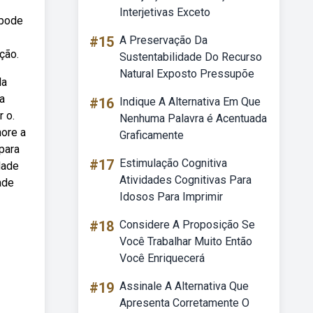
Interjetivas Exceto
 pode
#15
A Preservação Da
ção.
Sustentabilidade Do Recurso
Natural Exposto Pressupõe
la
a
#16
Indique A Alternativa Em Que
 o.
Nenhuma Palavra é Acentuada
hore a
Graficamente
 para
#17
Estimulação Cognitiva
dade
Atividades Cognitivas Para
ade
Idosos Para Imprimir
#18
Considere A Proposição Se
Você Trabalhar Muito Então
Você Enriquecerá
#19
Assinale A Alternativa Que
Apresenta Corretamente O