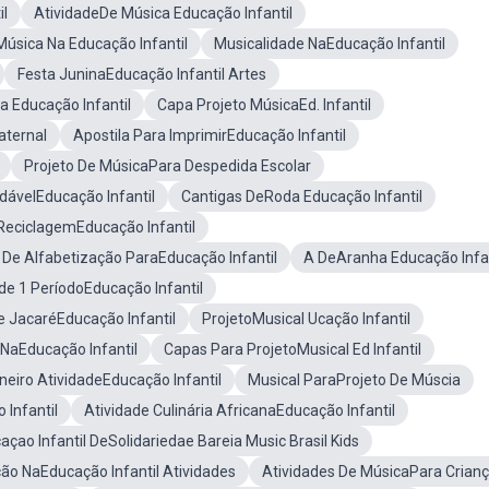
il
AtividadeDe Música Educação Infantil
úsica Na Educação Infantil
Musicalidade NaEducação Infantil
Festa JuninaEducação Infantil Artes
a Educação Infantil
Capa Projeto MúsicaEd. Infantil
aternal
Apostila Para ImprimirEducação Infantil
Projeto De MúsicaPara Despedida Escolar
ávelEducação Infantil
Cantigas DeRoda Educação Infantil
ReciclagemEducação Infantil
 De Alfabetização ParaEducação Infantil
A DeAranha Educação Infan
de 1 PeríodoEducação Infantil
e JacaréEducação Infantil
ProjetoMusical Ucação Infantil
 NaEducação Infantil
Capas Para ProjetoMusical Ed Infantil
eiro AtividadeEducação Infantil
Musical ParaProjeto De Múscia
 Infantil
Atividade Culinária AfricanaEducação Infantil
açao Infantil DeSolidariedae Bareia Music Brasil Kids
ão NaEducação Infantil Atividades
Atividades De MúsicaPara Crian