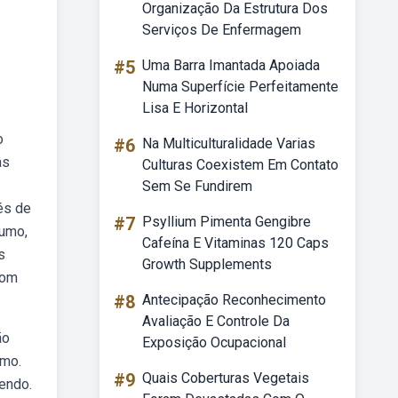
Organização Da Estrutura Dos
Serviços De Enfermagem
#5
Uma Barra Imantada Apoiada
Numa Superfície Perfeitamente
Lisa E Horizontal
o
#6
Na Multiculturalidade Varias
as
Culturas Coexistem Em Contato
Sem Se Fundirem
és de
#7
Psyllium Pimenta Gengibre
sumo,
Cafeína E Vitaminas 120 Caps
s
Growth Supplements
com
#8
Antecipação Reconhecimento
Avaliação E Controle Da
ão
Exposição Ocupacional
omo.
#9
Quais Coberturas Vegetais
endo.