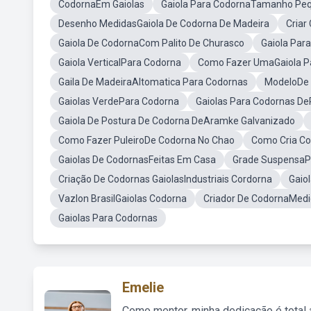
CodornaEm Gaiolas
Gaiola Para CodornaTamanho Pe
Desenho MedidasGaiola De Codorna De Madeira
Criar
Gaiola De CodornaCom Palito De Churasco
Gaiola Par
Gaiola VerticalPara Codorna
Como Fazer UmaGaiola P
Gaila De MadeiraAltomatica Para Codornas
ModeloDe 
Gaiolas VerdePara Codorna
Gaiolas Para Codornas De
Gaiola De Postura De Codorna DeAramke Galvanizado
Como Fazer PuleiroDe Codorna No Chao
Como Cria Co
Gaiolas De CodornasFeitas Em Casa
Grade SuspensaP
Criação De Codornas GaiolasIndustriais Cordorna
Gaio
Vazlon BrasilGaiolas Codorna
Criador De CodornaMedi
Gaiolas Para Codornas
Emelie
Como mentor, minha dedicação é total