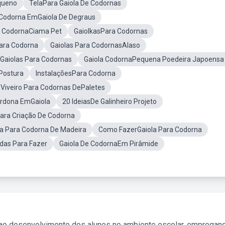
queno
TelaPara Gaiola De Codornas
 Codorna EmGaiola De Degraus
a CodornaCiama Pet
GaiolkasPara Codornas
ara Codorna
Gaiolas Para CodornasAlaso
Gaiolas Para Codornas
Gaiola CodornaPequena Poedeira Japoensa
Postura
InstalaçõesPara Codorna
Viveiro Para Codornas DePaletes
rdona EmGaiola
20 IdeiasDe Galinheiro Projeto
ara Criação De Codorna
la Para Codorna De Madeira
Como FazerGaiola Para Codorna
das Para Fazer
Gaiola De CodornaEm Pirâmide
 ao desenvolvimento dos alunos no ambiente escolar, empregan