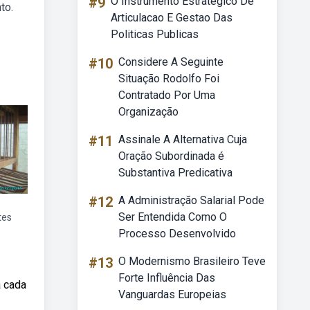
#9
O Instrumento Estrategico De
to.
Articulacao E Gestao Das
Politicas Publicas
#10
Considere A Seguinte
Situação Rodolfo Foi
Contratado Por Uma
Organização
#11
Assinale A Alternativa Cuja
Oração Subordinada é
Substantiva Predicativa
#12
A Administração Salarial Pode
Ser Entendida Como O
tes
Processo Desenvolvido
#13
O Modernismo Brasileiro Teve
Forte Influência Das
a cada
Vanguardas Europeias