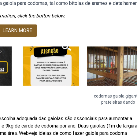
 gaiola para codornas, tal como bitolas de arames e detalhamen
mation, click the button below.
LEARN MORE
codornas gaiola gigan
prateleiras dando
scolha adequada das gaiolas são essenciais para aumentar a
a e 9kg de carde de codorna por ano. Duas gaiolas (1m de largur
uma área. Webveja ideias de como fazer gaiola para codorna