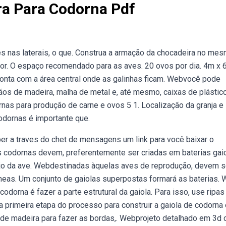
ra Para Codorna Pdf
 nas laterais, o que. Construa a armação da chocadeira no me
or. O espaço recomendado para as aves. 20 ovos por dia. 4m x
 conta com a área central onde as galinhas ficam. Webvocê pode
ãos de madeira, malha de metal e, até mesmo, caixas de plástic
as para produção de carne e ovos 5 1. Localização da granja e
odornas é importante que.
r a traves do chet de mensagens um link para você baixar o
As codornas devem, preferentemente ser criadas em baterias gaio
ejo da ave. Webdestinadas àquelas aves de reprodução, devem s
êmeas. Um conjunto de gaiolas superpostas formará as baterias.
codorna é fazer a parte estrutural da gaiola. Para isso, use ripas
 primeira etapa do processo para construir a gaiola de codorna 
pas de madeira para fazer as bordas,. Webprojeto detalhado em 3d