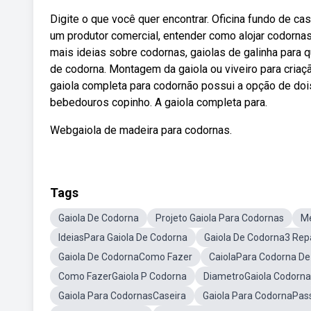
Digite o que você quer encontrar. Oficina fundo de ca
um produtor comercial, entender como alojar codorna
mais ideias sobre codornas, gaiolas de galinha para qu
de codorna. Montagem da gaiola ou viveiro para cria
gaiola completa para codornão possui a opção de doi
bebedouros copinho. A gaiola completa para.
Webgaiola de madeira para codornas.
Tags
Gaiola De Codorna
Projeto Gaiola Para Codornas
Me
IdeiasPara Gaiola De Codorna
Gaiola De Codorna3 Rep
Gaiola De CodornaComo Fazer
CaiolaPara Codorna De
Como FazerGaiola P Codorna
DiametroGaiola Codorna
Gaiola Para CodornasCaseira
Gaiola Para CodornaPas