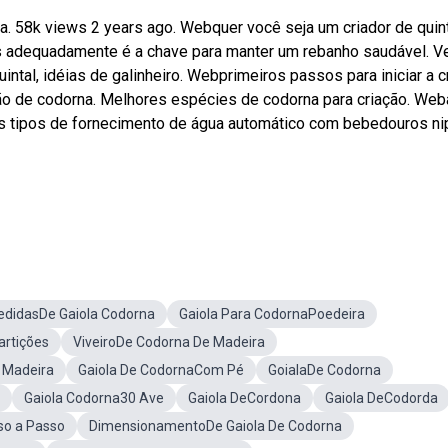
sa. 58k views 2 years ago. Webquer você seja um criador de quin
s adequadamente é a chave para manter um rebanho saudável. V
intal, idéias de galinheiro. Webprimeiros passos para iniciar a c
ção de codorna. Melhores espécies de codorna para criação. Web
s tipos de fornecimento de água automático com bebedouros ni
didasDe Gaiola Codorna
Gaiola Para CodornaPoedeira
artições
ViveiroDe Codorna De Madeira
 Madeira
Gaiola De CodornaCom Pé
GoialaDe Codorna
Gaiola Codorna30 Ave
Gaiola DeCordona
Gaiola DeCodorda
so a Passo
DimensionamentoDe Gaiola De Codorna