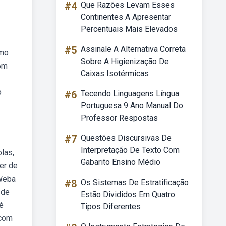
#4
Que Razões Levam Esses
Continentes A Apresentar
Percentuais Mais Elevados
#5
Assinale A Alternativa Correta
smo
Sobre A Higienização De
 6m
Caixas Isotérmicas
o
#6
Tecendo Linguagens Língua
Portuguesa 9 Ano Manual Do
Professor Respostas
#7
Questões Discursivas De
Interpretação De Texto Com
las,
Gabarito Ensino Médio
er de
 Weba
#8
Os Sistemas De Estratificação
 de
Estão Divididos Em Quatro
é
Tipos Diferentes
 com