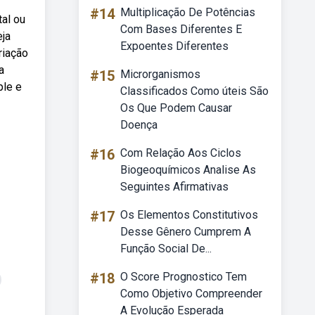
#14
Multiplicação De Potências
tal ou
Com Bases Diferentes E
eja
Expoentes Diferentes
riação
a
#15
Microrganismos
ple e
Classificados Como úteis São
Os Que Podem Causar
Doença
#16
Com Relação Aos Ciclos
Biogeoquímicos Analise As
Seguintes Afirmativas
#17
Os Elementos Constitutivos
Desse Gênero Cumprem A
Função Social De...
#18
O Score Prognostico Tem
Como Objetivo Compreender
A Evolução Esperada