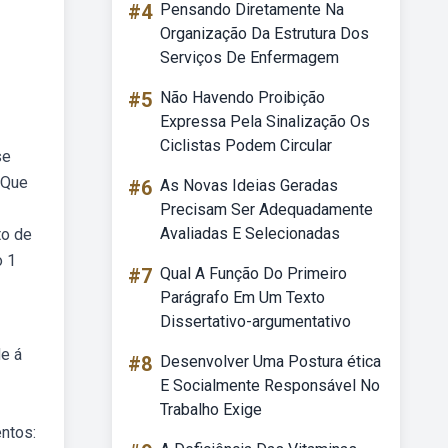
#4
Pensando Diretamente Na
Organização Da Estrutura Dos
Serviços De Enfermagem
#5
Não Havendo Proibição
Expressa Pela Sinalização Os
Ciclistas Podem Circular
se
. Que
#6
As Novas Ideias Geradas
Precisam Ser Adequadamente
Avaliadas E Selecionadas
to de
o 1
#7
Qual A Função Do Primeiro
Parágrafo Em Um Texto
Dissertativo-argumentativo
de á
#8
Desenvolver Uma Postura ética
E Socialmente Responsável No
Trabalho Exige
ntos: