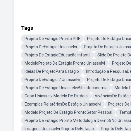
Tags
Projeto De Estágio Pronto PDF
Projeto De Estágio Unia
Projeto DeEstagio Uniasselvi
Projeto De Estagio Uniass
Projeto De EstágioEducação Infantil
Slide De Projeto D
ModeloProjeto De Estágio Pronto Uniasselvi
Projeto De
Ideias De ProjetoPara Estágio
Introdução a PesquisaDe
Projeto DeEstagio 2 Uniasselvi
Projeto De Estágio Uni
Projeto De Estágio UniasselviBiblioteconomia
Modelo R
Capa UniasselviModelo De Estágio
VivênciasDe Estágio
Exemplos RelatóriosDe Estágio Uniasselvi
Projetos De 
Modelo Projeto De Estágio ProntoSetor Pessoal
Templa
Projeto De Estágio Pronto Metodologia DeEn Si No Uniasse
Imagens Uniasselvi Projeto DeEstagio
Projeto DeEstag