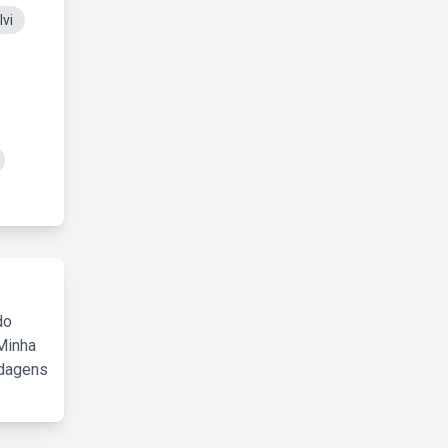
lvi
do
Minha
rdagens