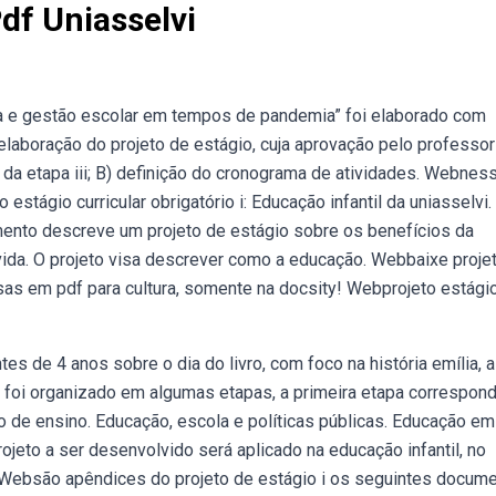
df Uniasselvi
va e gestão escolar em tempos de pandemia” foi elaborado com
 elaboração do projeto de estágio, cuja aprovação pelo professor
 da etapa iii; B) definição do cronograma de atividades. Webnes
estágio curricular obrigatório i: Educação infantil da uniasselvi
ento descreve um projeto de estágio sobre os benefícios da
vida. O projeto visa descrever como a educação. Webbaixe proje
isas em pdf para cultura, somente na docsity! Webprojeto estági
s de 4 anos sobre o dia do livro, com foco na história emília, a
 foi organizado em algumas etapas, a primeira etapa correspon
ão de ensino. Educação, escola e políticas públicas. Educação em
jeto a ser desenvolvido será aplicado na educação infantil, no
. Websão apêndices do projeto de estágio i os seguintes docume