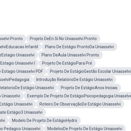
sselvi Pronto
Projeto DeEn Si No Uniasselvi Pronto
elviEducacao Infantil
Plano De Estágio ProntoDa Uniasselvi
eEstagio Uniasselvi
Plano DeAula Uniasselvi Pronto
Estagio Uniasselvi I
Projeto De EstágioPara Pré
 Estagio Uniasselvi PDF
Projeto De EstágioGestão Escolar Uniasselvi
asselviPedagogia
Introdução RelatórioDe Estágio Uniasselvi
elatorioDe Estágio Uniasselvi
Projeto De EstágioAnos Iniciais
 Uniasselvi
Exemplo De Projeto De EstágioPsicopedagogia Uniaselv
Estágio Uniasselvi
Roteiro De ObservaçãoDe Estágio Uniasselvi
te Estágio3 Uniasselvi
lvi
Modelo De Projeto De EstágioHydro
io Pedagico Uniasselvi
ModelosDe Projeto De Estágio Uniasselvi