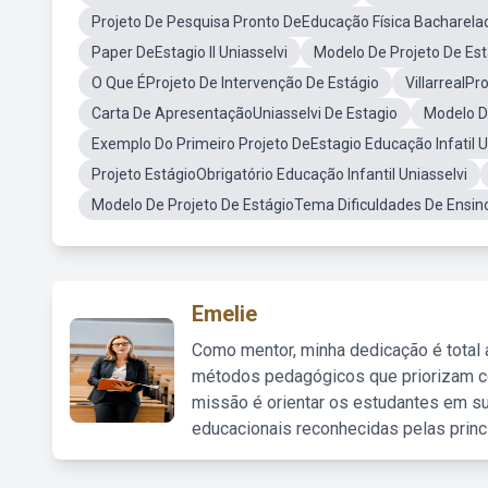
Projeto De Pesquisa Pronto DeEducação Física Bacharela
Paper DeEstagio II Uniasselvi
Modelo De Projeto De Est
O Que ÉProjeto De Intervenção De Estágio
VillarrealPr
Carta De ApresentaçãoUniasselvi De Estagio
Modelo D
Exemplo Do Primeiro Projeto DeEstagio Educação Infatil U
Projeto EstágioObrigatório Educação Infantil Uniasselvi
Modelo De Projeto De EstágioTema Dificuldades De Ensi
Emelie
Como mentor, minha dedicação é total
métodos pedagógicos que priorizam co
missão é orientar os estudantes em su
educacionais reconhecidas pelas princ