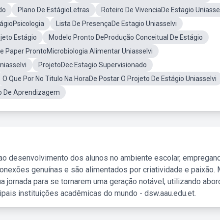
do
Plano De EstágioLetras
Roteiro De VivenciaDe Estagio Uniasse
ágioPsicologia
Lista De PresençaDe Estagio Uniasselvi
ojeto Estágio
Modelo Pronto DeProdução Conceitual De Estágio
e Paper ProntoMicrobiologia Alimentar Uniasselvi
niasselvi
ProjetoDec Estagio Supervisionado
O Que Por No Titulo Na HoraDe Postar O Projeto De Estágio Uniasselvi
no De Aprendizagem
 ao desenvolvimento dos alunos no ambiente escolar, empregan
nexões genuínas e são alimentados por criatividade e paixão. 
a jornada para se tornarem uma geração notável, utilizando abo
ipais instituições acadêmicas do mundo - dsw.aau.edu.et.