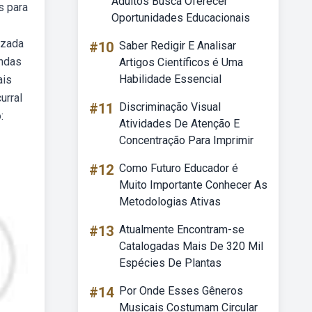
Adultos Busca Oferecer
s para
Oportunidades Educacionais
izada
#10
Saber Redigir E Analisar
endas
Artigos Científicos é Uma
Habilidade Essencial
ais
urral
#11
Discriminação Visual
:
Atividades De Atenção E
Concentração Para Imprimir
#12
Como Futuro Educador é
Muito Importante Conhecer As
Metodologias Ativas
#13
Atualmente Encontram-se
Catalogadas Mais De 320 Mil
Espécies De Plantas
#14
Por Onde Esses Gêneros
Musicais Costumam Circular