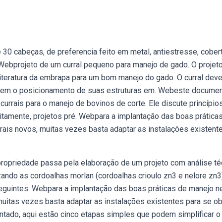
 30 cabeças, de preferencia feito em metal, antiestresse, cober
 Webprojeto de um curral pequeno para manejo de gado. O projet
literatura da embrapa para um bom manejo do gado. O curral dev
ude bem o posicionamento de suas estruturas em. Webeste docume
urrais para o manejo de bovinos de corte. Ele discute princípio
uitamente, projetos pré. Webpara a implantação das boas prática
ais novos, muitas vezes basta adaptar as instalações existent
ropriedade passa pela elaboração de um projeto com análise té
zando as cordoalhas morlan (cordoalhas crioulo zn3 e nelore zn3
seguintes: Webpara a implantação das boas práticas de manejo 
uitas vezes basta adaptar as instalações existentes para se ob
tado, aqui estão cinco etapas simples que podem simplificar o