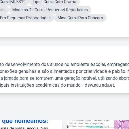
CurralBR FS19
Tipos CurralCom Grama
ial
Modelos De Curral Pequeno4 Reparticoes
 Em Pequenas Propriedades
Mine CurralPara Chácara
 ao desenvolvimento dos alunos no ambiente escolar, empregan
nexões genuínas e são alimentados por criatividade e paixão. 
a jornada para se tornarem uma geração notável, utilizando abo
ipais instituições acadêmicas do mundo - dsw.aau.edu.et.