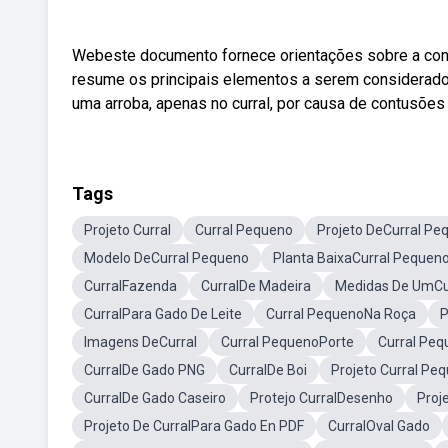
Webeste documento fornece orientações sobre a const
resume os principais elementos a serem considerad
uma arroba, apenas no curral, por causa de contusões
Tags
Projeto Curral
Curral Pequeno
Projeto DeCurral Pe
Modelo DeCurral Pequeno
Planta BaixaCurral Pequen
CurralFazenda
CurralDe Madeira
Medidas De UmCu
CurralPara Gado De Leite
Curral PequenoNa Roça
P
Imagens DeCurral
Curral PequenoPorte
Curral Pe
CurralDe Gado PNG
CurralDe Boi
Projeto Curral P
CurralDe Gado Caseiro
Protejo CurralDesenho
Proj
Projeto De CurralPara Gado En PDF
CurralOval Gado