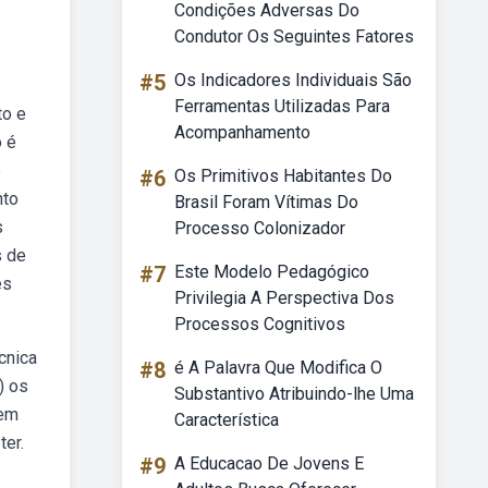
Condições Adversas Do
Condutor Os Seguintes Fatores
#5
Os Indicadores Individuais São
Ferramentas Utilizadas Para
to e
Acompanhamento
o é
e
#6
Os Primitivos Habitantes Do
nto
Brasil Foram Vítimas Do
s
Processo Colonizador
s de
#7
Este Modelo Pedagógico
es
Privilegia A Perspectiva Dos
Processos Cognitivos
cnica
#8
é A Palavra Que Modifica O
) os
Substantivo Atribuindo-lhe Uma
nem
Característica
ter.
#9
A Educacao De Jovens E