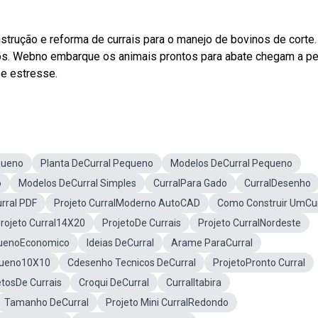
rução e reforma de currais para o manejo de bovinos de corte.
os. Webno embarque os animais prontos para abate chegam a pe
 e estresse.
queno
Planta DeCurral Pequeno
Modelos DeCurral Pequeno
o
Modelos DeCurral Simples
CurralPara Gado
CurralDesenho
rral PDF
Projeto CurralModerno AutoCAD
Como Construir UmCur
rojeto Curral14X20
ProjetoDe Currais
Projeto CurralNordeste
quenoEconomico
Ideias DeCurral
Arame ParaCurral
equeno10X10
Cdesenho Tecnicos DeCurral
ProjetoPronto Curral
etosDe Currais
Croqui DeCurral
CurralItabira
Tamanho DeCurral
Projeto Mini CurralRedondo