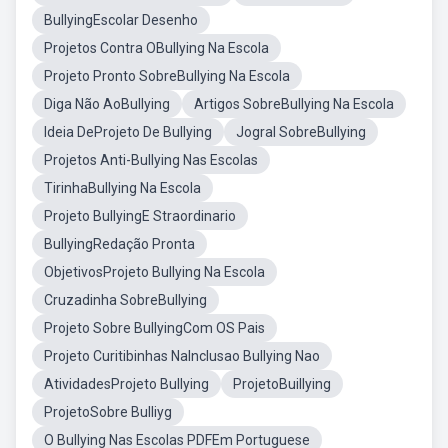
BullyingEscolar Desenho
Projetos Contra OBullying Na Escola
Projeto Pronto SobreBullying Na Escola
Diga Não AoBullying
Artigos SobreBullying Na Escola
Ideia DeProjeto De Bullying
Jogral SobreBullying
Projetos Anti-Bullying Nas Escolas
TirinhaBullying Na Escola
Projeto BullyingE Straordinario
BullyingRedação Pronta
ObjetivosProjeto Bullying Na Escola
Cruzadinha SobreBullying
Projeto Sobre BullyingCom OS Pais
Projeto Curitibinhas NaInclusao Bullying Nao
AtividadesProjeto Bullying
ProjetoBuillying
ProjetoSobre Bulliyg
O Bullying Nas Escolas PDFEm Portuguese