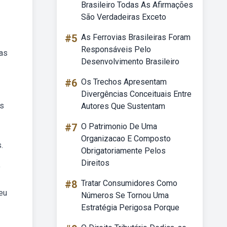
Brasileiro Todas As Afirmações
São Verdadeiras Exceto
#5
As Ferrovias Brasileiras Foram
Responsáveis Pelo
sas
Desenvolvimento Brasileiro
#6
Os Trechos Apresentam
Divergências Conceituais Entre
os
Autores Que Sustentam
#7
O Patrimonio De Uma
Organizacao E Composto
.
Obrigatoriamente Pelos
Direitos
o
#8
Tratar Consumidores Como
eu
Números Se Tornou Uma
Estratégia Perigosa Porque