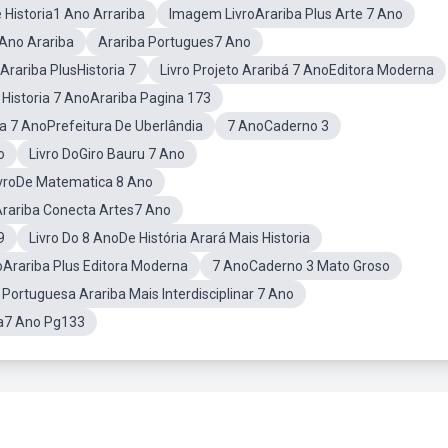
e Historia1 Ano Arrariba
Imagem LivroArariba Plus Arte 7 Ano
 Ano Arariba
Arariba Portugues7 Ano
Arariba PlusHistoria 7
Livro Projeto Araribá 7 AnoEditora Moderna
e Historia 7 AnoArariba Pagina 173
ria 7 AnoPrefeitura De Uberlândia
7 AnoCaderno 3
o
Livro DoGiro Bauru 7 Ano
vroDe Matematica 8 Ano
rariba Conecta Artes7 Ano
9
Livro Do 8 AnoDe História Arará Mais Historia
noArariba Plus Editora Moderna
7 AnoCaderno 3 Mato Groso
Portuguesa Arariba Mais Interdisciplinar 7 Ano
ia7 Ano Pg133