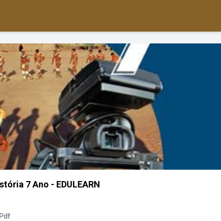
istória 7 Ano - EDULEARN
 Pdf