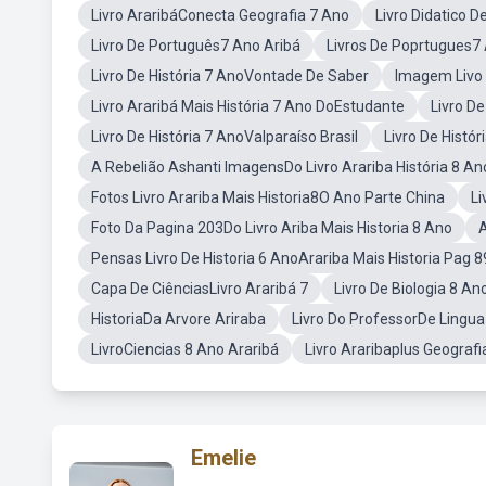
Livro AraribáConecta Geografia 7 Ano
Livro Didatico D
Livro De Português7 Ano Aribá
Livros De Poprtugues7
Livro De História 7 AnoVontade De Saber
Imagem Livo 
Livro Araribá Mais História 7 Ano DoEstudante
Livro D
Livro De História 7 AnoValparaíso Brasil
Livro De Histó
A Rebelião Ashanti ImagensDo Livro Arariba História 8 An
Fotos Livro Arariba Mais Historia8O Ano Parte China
Li
Foto Da Pagina 203Do Livro Ariba Mais Historia 8 Ano
A
Pensas Livro De Historia 6 AnoArariba Mais Historia Pag 8
Capa De CiênciasLivro Araribá 7
Livro De Biologia 8 A
HistoriaDa Arvore Ariraba
Livro Do ProfessorDe Lingua 
LivroCiencias 8 Ano Araribá
Livro Araribaplus Geograf
Emelie