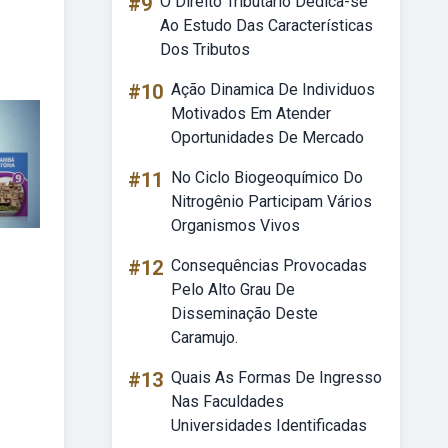
#9
O Direito Tributário Dedica-se
Ao Estudo Das Características
Dos Tributos
#10
Ação Dinamica De Individuos
Motivados Em Atender
Oportunidades De Mercado
#11
No Ciclo Biogeoquímico Do
Nitrogênio Participam Vários
Organismos Vivos
#12
Consequências Provocadas
Pelo Alto Grau De
Disseminação Deste
Caramujo.
#13
Quais As Formas De Ingresso
Nas Faculdades
Universidades Identificadas