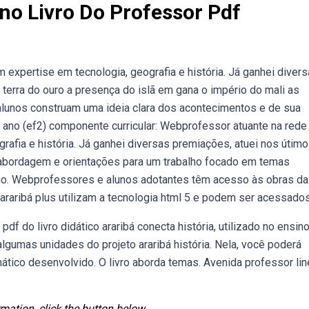
Ano Livro Do Professor Pdf
 expertise em tecnologia, geografia e história. Já ganhei diver
terra do ouro a presença do islã em gana o império do mali as
s alunos construam uma ideia clara dos acontecimentos e de sua
 ano (ef2) componente curricular: Webprofessor atuante na rede
rafia e história. Já ganhei diversas premiações, atuei nos útim
abordagem e orientações para um trabalho focado em temas
no. Webprofessores e alunos adotantes têm acesso às obras da
o araribá plus utilizam a tecnologia html 5 e podem ser acessados
df do livro didático araribá conecta história, utilizado no ensin
gumas unidades do projeto araribá história. Nela, você poderá
ático desenvolvido. O livro aborda temas. Avenida professor lin
mation, click the button below.