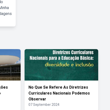
do
Minha
rdagens
ções
No Que Se Refere As Diretrizes
o
Curriculares Nacionais Podemos
Observar
07 September 2024