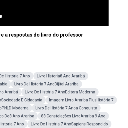
e a respostas do livro do professor
De História 7 Ano
Livro Historia8 Ano Araribá
rabia
Livro De Historia 7 AnoDijital Arariba
Ano Araribá
Livro De História 7 AnoEditora Moderna
noSociedade E Cidadania
Imagem Livro Arariba PlusHistória 7
AnoPNLD Moderna
Livro De História 7 Anoa Conquista
ico Do8 Ano Arariba
88 Constelações LivroArariba 9 Ano
Historia 7 Ano
Livro De História 7 AnoSapiens Respondido