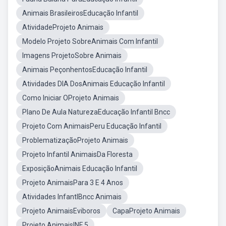
Animais BrasileirosEducação Infantil
AtividadeProjeto Animais
Modelo Projeto SobreAnimais Com Infantil
Imagens ProjetoSobre Animais
Animais PeçonhentosEducação Infantil
Atividades DIA DosAnimais Educação Infantil
Como Iniciar OProjeto Animais
Plano De Aula NaturezaEducação Infantil Bncc
Projeto Com AnimaisPeru Educação Infantil
ProblematizaçãoProjeto Animais
Projeto Infantil AnimaisDa Floresta
ExposiçãoAnimais Educação Infantil
Projeto AnimaisPara 3 E 4 Anos
Atividades InfantlBncc Animais
Projeto AnimaisEviboros
CapaProjeto Animais
Projeto AnimaisINF 5