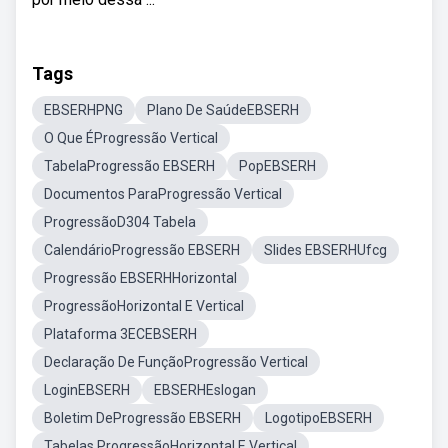
Tags
EBSERHPNG
Plano De SaúdeEBSERH
O Que ÉProgressão Vertical
TabelaProgressão EBSERH
PopEBSERH
Documentos ParaProgressão Vertical
ProgressãoD304 Tabela
CalendárioProgressão EBSERH
Slides EBSERHUfcg
Progressão EBSERHHorizontal
ProgressãoHorizontal E Vertical
Plataforma 3ECEBSERH
Declaração De FunçãoProgressão Vertical
LoginEBSERH
EBSERHEslogan
Boletim DeProgressão EBSERH
LogotipoEBSERH
Tabelas ProgressãoHorizontal E Vertical