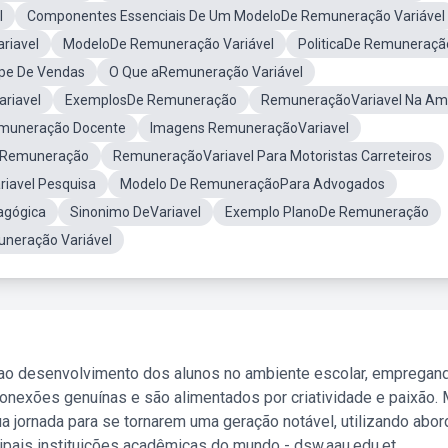
l
Componentes Essenciais De Um ModeloDe Remuneração Variável
riavel
ModeloDe Remuneração Variável
PoliticaDe Remuneraçã
pe De Vendas
O Que aRemuneração Variável
riavel
ExemplosDe Remuneração
RemuneraçãoVariavel Na A
muneração Docente
Imagens RemuneraçãoVariavel
 Remuneração
RemuneraçãoVariavel Para Motoristas Carreteiros
riavel Pesquisa
Modelo De RemuneraçãoPara Advogados
agógica
Sinonimo DeVariavel
Exemplo PlanoDe Remuneração
neração Variável
 ao desenvolvimento dos alunos no ambiente escolar, empregan
nexões genuínas e são alimentados por criatividade e paixão. 
a jornada para se tornarem uma geração notável, utilizando abo
ipais instituições acadêmicas do mundo - dsw.aau.edu.et.