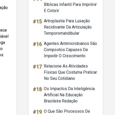
Bíblicas Infantil Para Imprimir
ração
E Colorir
#15
Artroplastia Para Luxação
Recidivante Da Articulação
rece
Temporomandibular
iável
ega
#16
Agentes Antimicrobianos São
ão
Compostos Capazes De
os
Impedir O Crescimento
#17
Relacione As Atividades
Físicas Que Costuma Praticar
No Seu Cotidiano
#18
Os Impactos Da Inteligência
Artificial Na Educação
Brasileira Redação
#19
O Que São Processos De