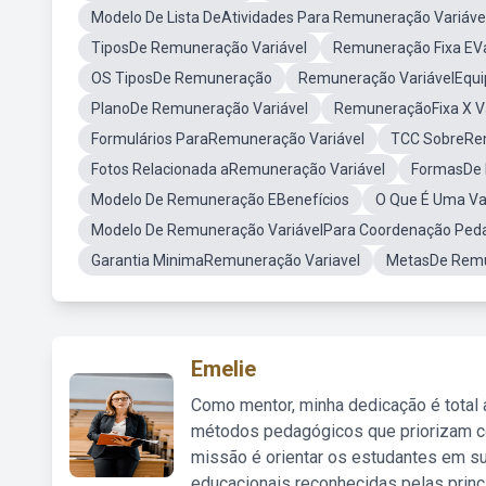
Modelo De Lista DeAtividades Para Remuneração Variáve
TiposDe Remuneração Variável
Remuneração Fixa EVa
OS TiposDe Remuneração
Remuneração VariávelEqui
PlanoDe Remuneração Variável
RemuneraçãoFixa X Va
Formulários ParaRemuneração Variável
TCC SobreRe
Fotos Relacionada aRemuneração Variável
FormasDe
Modelo De Remuneração EBenefícios
O Que É Uma Va
Modelo De Remuneração VariávelPara Coordenação Ped
Garantia MinimaRemuneração Variavel
MetasDe Remu
Emelie
Como mentor, minha dedicação é total
métodos pedagógicos que priorizam co
missão é orientar os estudantes em su
educacionais reconhecidas pelas princ