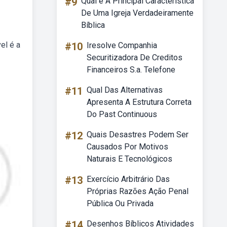
#9
Qual é A Principal Característica
De Uma Igreja Verdadeiramente
Bíblica
el é a
#10
Iresolve Companhia
Securitizadora De Creditos
Financeiros S.a. Telefone
#11
Qual Das Alternativas
Apresenta A Estrutura Correta
Do Past Continuous
#12
Quais Desastres Podem Ser
Causados Por Motivos
Naturais E Tecnológicos
#13
Exercício Arbitrário Das
Próprias Razões Ação Penal
Pública Ou Privada
#14
Desenhos Bíblicos Atividades