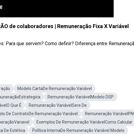
O de colaboradores | Remuneração Fixa X Variável
s: Para que servem? Como definir? Diferença entre Remuneraç
ração
Modelo CartaDe Remuneração Variável
uneraçãoEstrategica
Remuneração VariávelModelo DSP
ávelO Que É
Remuneração VariávelSere De
lo De ContratoDe Remuneração Variável
Remuneração VariávelPN
raçãoVariavel
Exemplos De Remuneração VariávelComo Calcular
a De Estética
Política InternaDe Remuneração Variável Modelo