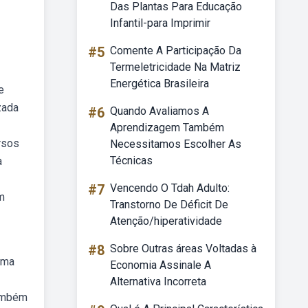
Das Plantas Para Educação
Infantil-para Imprimir
#5
Comente A Participação Da
Termeletricidade Na Matriz
Energética Brasileira
e
zada
#6
Quando Avaliamos A
Aprendizagem Também
rsos
Necessitamos Escolher As
Técnicas
a
#7
Vencendo O Tdah Adulto:
m
Transtorno De Déficit De
Atenção/hiperatividade
#8
Sobre Outras áreas Voltadas à
uma
Economia Assinale A
Alternativa Incorreta
também