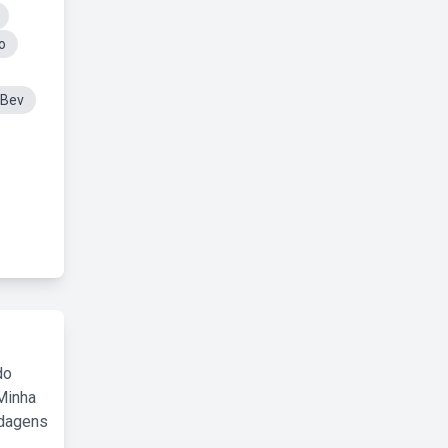
o
mBev
do
Minha
rdagens