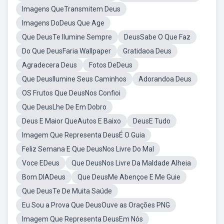
Imagens QueTransmitem Deus
Imagens DoDeus Que Age
Que DeusTe Ilumine Sempre
DeusSabe O Que Faz
Do Que DeusFaria Wallpaper
Gratidaoa Deus
Agradecera Deus
Fotos DeDeus
Que DeusIlumine Seus Caminhos
Adorandoa Deus
OS Frutos Que DeusNos Confioi
Que DeusLhe De Em Dobro
Deus E Maior QueAutos E Baixo
DeusE Tudo
Imagem Que Representa DeusÉ O Guia
Feliz Semana E Que DeusNos Livre Do Mal
Voce EDeus
Que DeusNos Livre Da Maldade Alheia
Bom DIADeus
Que DeusMe Abençoe E Me Guie
Que DeusTe De Muita Saúde
Eu Sou a Prova Que DeusOuve as Orações PNG
Imagem Que Representa DeusEm Nós