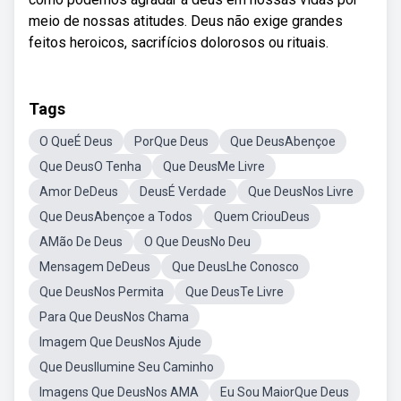
meio de nossas atitudes. Deus não exige grandes
feitos heroicos, sacrifícios dolorosos ou rituais.
Tags
O QueÉ Deus
PorQue Deus
Que DeusAbençoe
Que DeusO Tenha
Que DeusMe Livre
Amor DeDeus
DeusÉ Verdade
Que DeusNos Livre
Que DeusAbençoe a Todos
Quem CriouDeus
AMão De Deus
O Que DeusNo Deu
Mensagem DeDeus
Que DeusLhe Conosco
Que DeusNos Permita
Que DeusTe Livre
Para Que DeusNos Chama
Imagem Que DeusNos Ajude
Que DeusIlumine Seu Caminho
Imagens Que DeusNos AMA
Eu Sou MaiorQue Deus