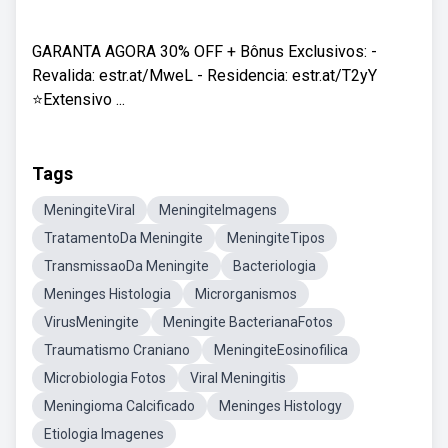
GARANTA AGORA 30% OFF + Bônus Exclusivos: -
Revalida: estr.at/MweL - Residencia: estr.at/T2yY
⭐Extensivo ...
Tags
MeningiteViral
MeningiteImagens
TratamentoDa Meningite
MeningiteTipos
TransmissaoDa Meningite
Bacteriologia
Meninges Histologia
Microrganismos
VirusMeningite
Meningite BacterianaFotos
Traumatismo Craniano
MeningiteEosinofilica
Microbiologia Fotos
Viral Meningitis
Meningioma Calcificado
Meninges Histology
Etiologia Imagenes