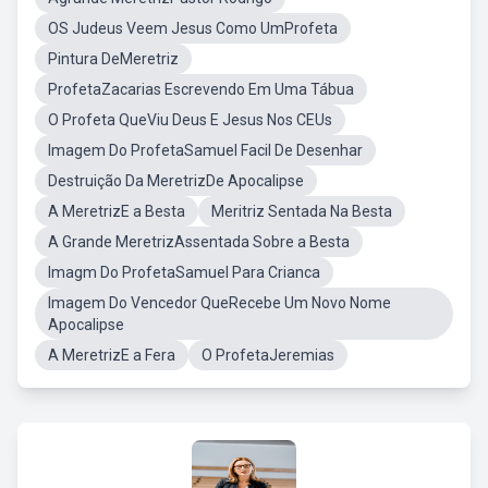
OS Judeus Veem Jesus Como UmProfeta
Pintura DeMeretriz
ProfetaZacarias Escrevendo Em Uma Tábua
O Profeta QueViu Deus E Jesus Nos CEUs
Imagem Do ProfetaSamuel Facil De Desenhar
Destruição Da MeretrizDe Apocalipse
A MeretrizE a Besta
Meritriz Sentada Na Besta
A Grande MeretrizAssentada Sobre a Besta
Imagm Do ProfetaSamuel Para Crianca
Imagem Do Vencedor QueRecebe Um Novo Nome
Apocalipse
A MeretrizE a Fera
O ProfetaJeremias