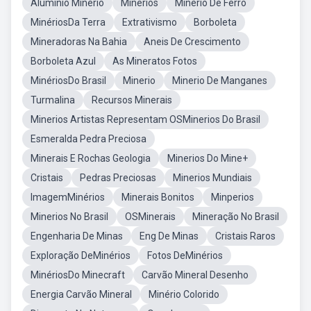
Aluminio Minerio
Minerios
Minerio De Ferro
MinériosDa Terra
Extrativismo
Borboleta
Mineradoras Na Bahia
Aneis De Crescimento
Borboleta Azul
As Mineratos Fotos
MinériosDo Brasil
Minerio
Minerio De Manganes
Turmalina
Recursos Minerais
Minerios Artistas Representam OSMinerios Do Brasil
Esmeralda Pedra Preciosa
Minerais E Rochas Geologia
Minerios Do Mine+
Cristais
Pedras Preciosas
Minerios Mundiais
ImagemMinérios
Minerais Bonitos
Minperios
Minerios No Brasil
OSMinerais
Mineração No Brasil
Engenharia De Minas
Eng De Minas
Cristais Raros
Exploração DeMinérios
Fotos DeMinérios
MinériosDo Minecraft
Carvão Mineral Desenho
Energia Carvão Mineral
Minério Colorido