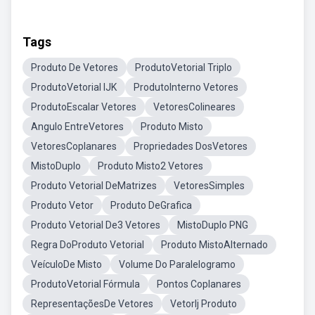
Tags
Produto De Vetores
ProdutoVetorial Triplo
ProdutoVetorial IJK
ProdutoInterno Vetores
ProdutoEscalar Vetores
VetoresColineares
Angulo EntreVetores
Produto Misto
VetoresCoplanares
Propriedades DosVetores
MistoDuplo
Produto Misto2 Vetores
Produto Vetorial DeMatrizes
VetoresSimples
Produto Vetor
Produto DeGrafica
Produto Vetorial De3 Vetores
MistoDuplo PNG
Regra DoProduto Vetorial
Produto MistoAlternado
VeículoDe Misto
Volume Do Paralelogramo
ProdutoVetorial Fórmula
Pontos Coplanares
RepresentaçõesDe Vetores
VetorIj Produto