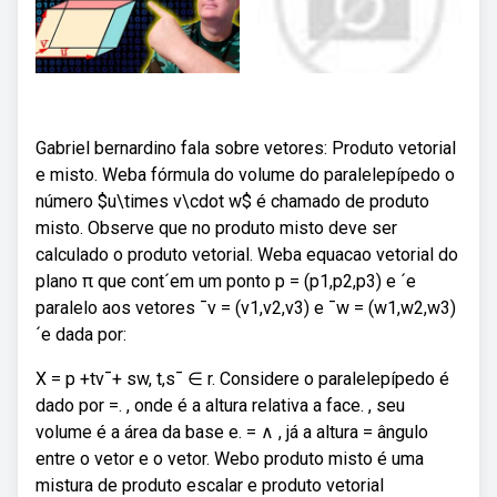
Gabriel bernardino fala sobre vetores: Produto vetorial
e misto. Weba fórmula do volume do paralelepípedo o
número $u\times v\cdot w$ é chamado de produto
misto. Observe que no produto misto deve ser
calculado o produto vetorial. Weba equacao vetorial do
plano π que cont´em um ponto p = (p1,p2,p3) e ´e
paralelo aos vetores ¯v = (v1,v2,v3) e ¯w = (w1,w2,w3)
´e dada por:
X = p +tv¯+ sw, t,s¯ ∈ r. Considere o paralelepípedo é
dado por =. , onde é a altura relativa a face. , seu
volume é a área da base e. = ∧ , já a altura = ângulo
entre o vetor e o vetor. Webo produto misto é uma
mistura de produto escalar e produto vetorial