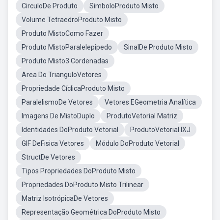
CirculoDe Produto
SimboloProduto Misto
Volume TetraedroProduto Misto
Produto MistoComo Fazer
Produto MistoParalelepipedo
SinalDe Produto Misto
Produto Misto3 Cordenadas
Area Do TrianguloVetores
Propriedade CíclicaProduto Misto
ParalelismoDe Vetores
Vetores EGeometria Analítica
Imagens De MistoDuplo
ProdutoVetorial Matriz
Identidades DoProduto Vetorial
ProdutoVetorial IXJ
GIF DeFisica Vetores
Módulo DoProduto Vetorial
StructDe Vetores
Tipos Propriedades DoProduto Misto
Propriedades DoProduto Misto Trilinear
Matriz IsotrópicaDe Vetores
Representação Geométrica DoProduto Misto