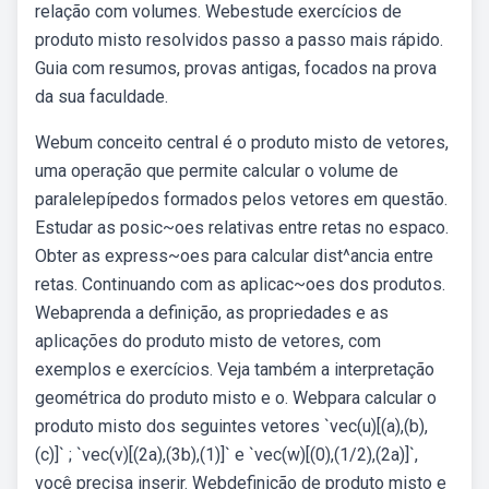
relação com volumes. Webestude exercícios de
produto misto resolvidos passo a passo mais rápido.
Guia com resumos, provas antigas, focados na prova
da sua faculdade.
Webum conceito central é o produto misto de vetores,
uma operação que permite calcular o volume de
paralelepípedos formados pelos vetores em questão.
Estudar as posic~oes relativas entre retas no espaco.
Obter as express~oes para calcular dist^ancia entre
retas. Continuando com as aplicac~oes dos produtos.
Webaprenda a definição, as propriedades e as
aplicações do produto misto de vetores, com
exemplos e exercícios. Veja também a interpretação
geométrica do produto misto e o. Webpara calcular o
produto misto dos seguintes vetores `vec(u)[(a),(b),
(c)]` ; `vec(v)[(2a),(3b),(1)]` e `vec(w)[(0),(1/2),(2a)]`,
você precisa inserir. Webdefinição de produto misto e